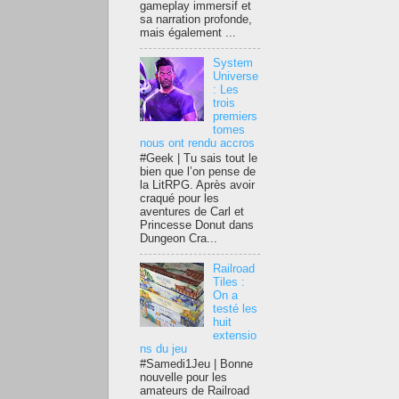
gameplay immersif et
sa narration profonde,
mais également ...
System
Universe
: Les
trois
premiers
tomes
nous ont rendu accros
#Geek | Tu sais tout le
bien que l’on pense de
la LitRPG. Après avoir
craqué pour les
aventures de Carl et
Princesse Donut dans
Dungeon Cra...
Railroad
Tiles :
On a
testé les
huit
extensio
ns du jeu
#Samedi1Jeu | Bonne
nouvelle pour les
amateurs de Railroad