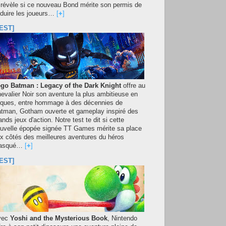
 révèle si ce nouveau Bond mérite son permis de
duire les joueurs…
[
+
]
EST]
go Batman : Legacy of the Dark Knight
offre au
evalier Noir son aventure la plus ambitieuse en
iques, entre hommage à des décennies de
tman, Gotham ouverte et gameplay inspiré des
ands jeux d'action. Notre test te dit si cette
uvelle épopée signée TT Games mérite sa place
x côtés des meilleures aventures du héros
asqué…
[
+
]
EST]
vec
Yoshi and the Mysterious Book
, Nintendo