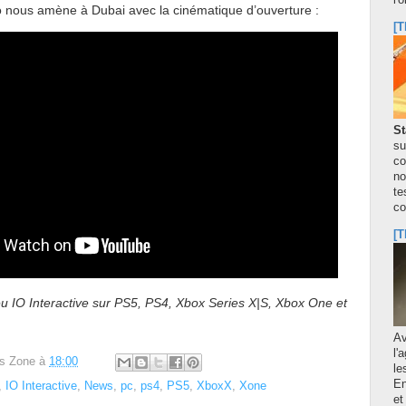
l'
 nous amène à Dubai avec la cinématique d’ouverture :
[T
St
su
co
no
te
co
[T
jeu IO Interactive sur PS5, PS4, Xbox Series X|S, Xbox One et
A
l'
s Zone
à
18:00
le
En
,
IO Interactive
,
News
,
pc
,
ps4
,
PS5
,
XboxX
,
Xone
et