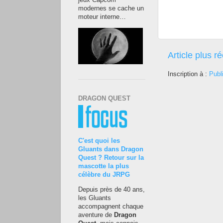
jeux Capcom
modernes se cache un
moteur interne…
Article plus r
Inscription à :
Publ
DRAGON QUEST
C'est quoi les
Gluants dans Dragon
Quest ? Retour sur la
mascotte la plus
célèbre du JRPG
Depuis près de 40 ans,
les Gluants
accompagnent chaque
aventure de
Dragon