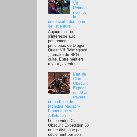
VII
Reimagi
ned : À
la
découverte des héros
de l’aventure
Aujourd’hui, on
s’intéresse aux
personnages
principaux de Dragon
Quest VII Reimagined
, remake du RPG
culte. Entre héritiers
royaux, aventur...
L'art de
Clair
Obscur :
Expediti
on 33 au
travers
du portfolio de
Nicholas Maxson-
Francombe sur
ArtStation
Le jeu vidéo Clair
Obscur : Expedition 33
ne se distingue pas
seulement par son