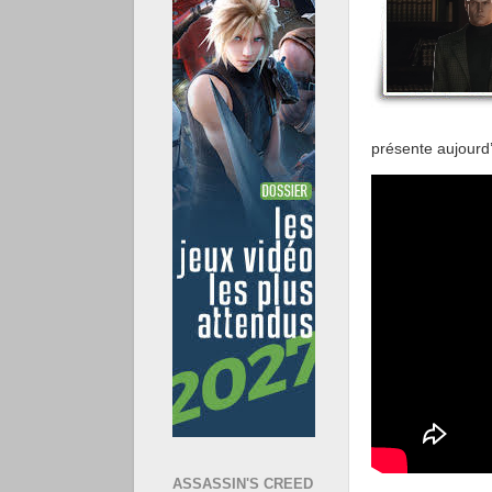
présente aujourd’
ASSASSIN'S CREED