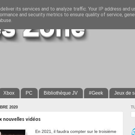
eliver its services and to analyze traffic. Your IP address and 
ormance and security metrics to ensure quality of service, gen
abuse.
Xbox
PC
Bibliothèque JV
#Geek
Jeux de s
BRE 2020
T
x nouvelles vidéos
En 2021, il faudra compter sur le troisième