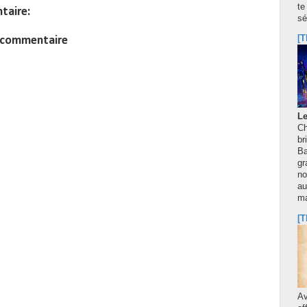
te
taire:
sé
[T
n commentaire
Le
Ch
br
Ba
gr
no
au
m
[T
A