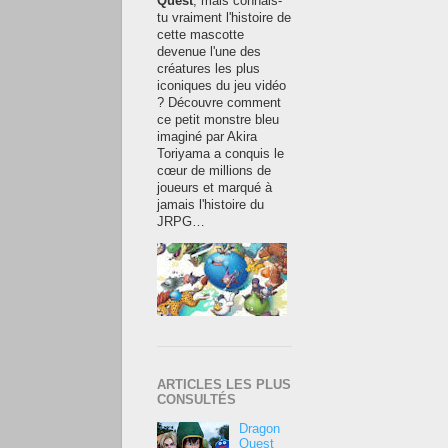
Quest
, mais connais-
tu vraiment l'histoire de
cette mascotte
devenue l'une des
créatures les plus
iconiques du jeu vidéo
? Découvre comment
ce petit monstre bleu
imaginé par Akira
Toriyama a conquis le
cœur de millions de
joueurs et marqué à
jamais l'histoire du
JRPG…
ARTICLES LES PLUS
CONSULTÉS
Dragon
Quest