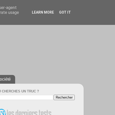
user-agent
erate usage
LEARN MORE
GOT IT
ociété
U CHERCHES UN TRUC ?