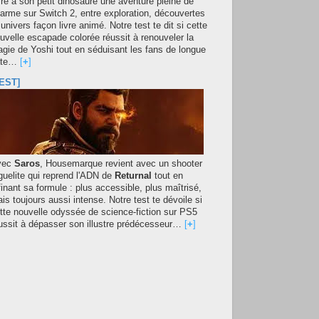
fre à son petit dinosaure une aventure pleine de
arme sur Switch 2, entre exploration, découvertes
 univers façon livre animé. Notre test te dit si cette
uvelle escapade colorée réussit à renouveler la
gie de Yoshi tout en séduisant les fans de longue
ate…
[
+
]
EST]
vec
Saros
, Housemarque revient avec un shooter
guelite qui reprend l'ADN de
Returnal
tout en
finant sa formule : plus accessible, plus maîtrisé,
is toujours aussi intense. Notre test te dévoile si
tte nouvelle odyssée de science-fiction sur PS5
ussit à dépasser son illustre prédécesseur…
[
+
]