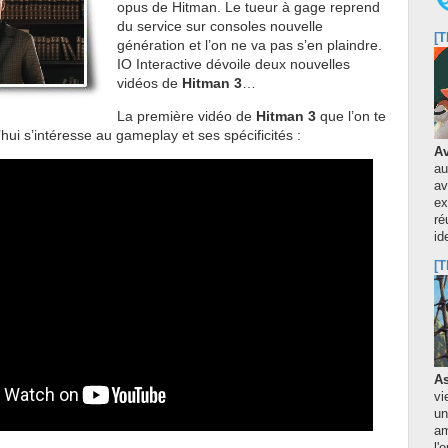
opus de Hitman. Le tueur à gage reprend
du service sur consoles nouvelle
[T
génération et l’on ne va pas s’en plaindre.
IO Interactive dévoile deux nouvelles
vidéos de
Hitman 3
…
La première vidéo de
Hitman 3
que l’on te
hui s’intéresse au gameplay et ses spécificités :
Av
au
av
ex
ré
id
[T
As
vi
un
am