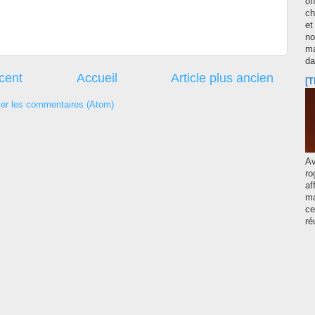
of
ch
et
no
ma
d
écent
Accueil
Article plus ancien
[T
ier les commentaires (Atom)
A
ro
af
ma
ce
ré