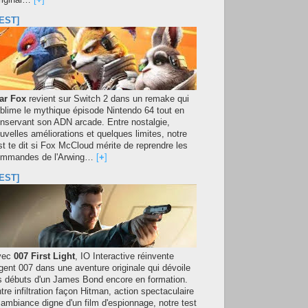
original…
[
+
]
EST]
ar Fox
revient sur Switch 2 dans un remake qui
blime le mythique épisode Nintendo 64 tout en
nservant son ADN arcade. Entre nostalgie,
uvelles améliorations et quelques limites, notre
st te dit si Fox McCloud mérite de reprendre les
mmandes de l'Arwing…
[
+
]
EST]
vec
007 First Light
, IO Interactive réinvente
agent 007 dans une aventure originale qui dévoile
s débuts d'un James Bond encore en formation.
tre infiltration façon Hitman, action spectaculaire
 ambiance digne d'un film d'espionnage, notre test