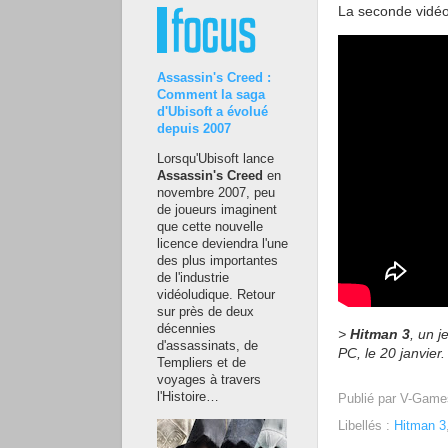
La seconde vidéo
Assassin's Creed :
Comment la saga
d'Ubisoft a évolué
depuis 2007
Lorsqu'Ubisoft lance
Assassin's Creed
en
novembre 2007, peu
de joueurs imaginent
que cette nouvelle
licence deviendra l'une
des plus importantes
de l'industrie
vidéoludique. Retour
sur près de deux
décennies
>
Hitman 3
, un 
d'assassinats, de
PC, le 20 janvier.
Templiers et de
voyages à travers
l'Histoire…
Publié par
V-Game
Libellés :
Hitman 3