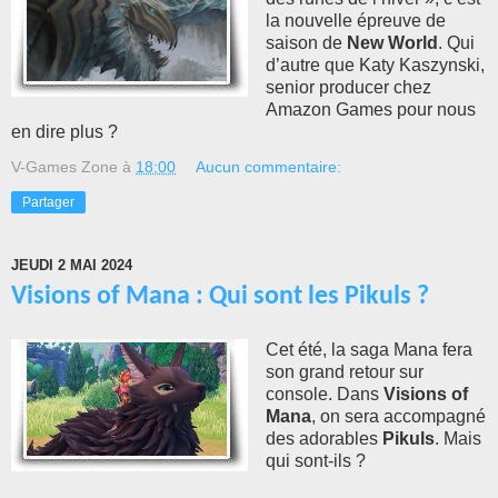
la nouvelle épreuve de
saison de
New World
. Qui
d’autre que Katy Kaszynski,
senior producer chez
Amazon Games pour nous
en dire plus ?
V-Games Zone
à
18:00
Aucun commentaire:
Partager
JEUDI 2 MAI 2024
Visions of Mana : Qui sont les Pikuls ?
Cet été, la saga Mana fera
son grand retour sur
console. Dans
Visions of
Mana
, on sera accompagné
des adorables
Pikuls
. Mais
qui sont-ils ?