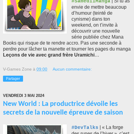
| Si tu as
#Samedi1Manga
envie de mettre beaucoup
d’humour (teinté de
cynisme) dans ton
weekend, on t’invite à
découvrir une nouvelle
série publiée chez Mana
Books qui risque de te rendre accro. Pas une seconde à
perdre pour lâcher ta manette et tourner les pages du manga
Leçons de vie avec grand frère Uramichi
…
V-Games Zone
à
09:00
Aucun commentaire:
Partager
VENDREDI 3 MAI 2024
New World : La productrice dévoile les
secrets de la nouvelle épreuve de saison
| « La forge
#DevTalks
des runes de l’hiver », c’est