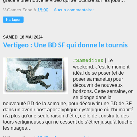
grâce à une nouvelle vidéo qui se focalise sur les jobs…
V-Games Zone
à
18:00
Aucun commentaire:
Partager
SAMEDI 18 MAI 2024
Vertigeo : Une BD SF qui donne le tournis
| Le
#Samedi1BD
weekend, c’est le moment
idéal de se poser (et de
poser sa manette) pour
découvrir de nouveaux
horizons. Cette semaine, on
se plonge dans la
nouveauté BD de la semaine, pour découvrir une BD de SF
dans un avenir post-apocalyptique dystopique où l’humanité
n’a plus qu’une seule raison d’être, celle de construite des
tours vertigineuses qui ne cessent de s’étirer jusqu’à toucher
les nuages…