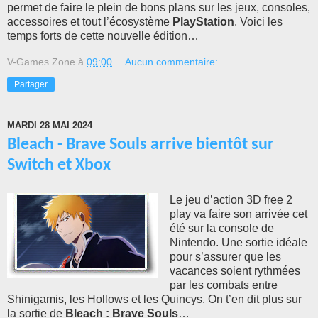
permet de faire le plein de bons plans sur les jeux, consoles,
accessoires et tout l’écosystème
PlayStation
. Voici les
temps forts de cette nouvelle édition…
V-Games Zone
à
09:00
Aucun commentaire:
Partager
MARDI 28 MAI 2024
Bleach - Brave Souls arrive bientôt sur
Switch et Xbox
Le jeu d’action 3D free 2
play va faire son arrivée cet
été sur la console de
Nintendo. Une sortie idéale
pour s’assurer que les
vacances soient rythmées
par les combats entre
Shinigamis, les Hollows et les Quincys. On t’en dit plus sur
la sortie de
Bleach : Brave Souls
…