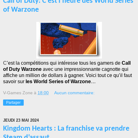
Call of Duty: C’est l’heure des World Series
of Warzone
C
’est la compétitions qui intéresse tous les gamers de
Call
of Duty Warzone
avec une impressionnante cagnotte qui
affiche un million de dollars à gagner. Voici tout ce qu’il faut
savoir sur
les World Series of Warzone
…
V-Games Zone
à
18:00
Aucun commentaire:
Partager
JEUDI 23 MAI 2024
Kingdom Hearts : La franchise va prendre
Steam d’assaut