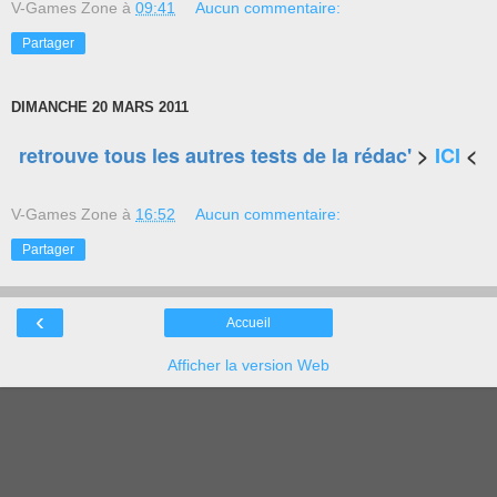
V-Games Zone
à
09:41
Aucun commentaire:
Partager
DIMANCHE 20 MARS 2011
retrouve tous les autres tests de la rédac'
>
ICI
<
V-Games Zone
à
16:52
Aucun commentaire:
Partager
‹
Accueil
Afficher la version Web