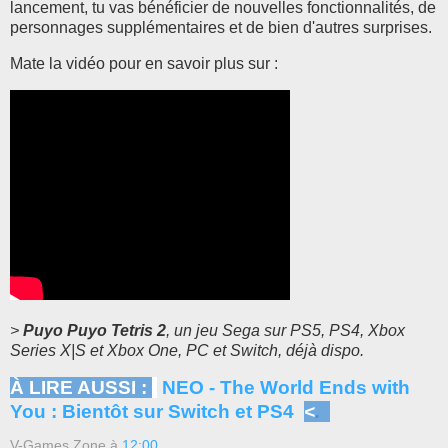
lancement, tu vas bénéficier de nouvelles fonctionnalités, de
personnages supplémentaires et de bien d'autres surprises.
Mate la vidéo pour en savoir plus sur :
>
Puyo Puyo Tetris 2
, un jeu Sega sur
PS5, PS4, Xbox
Series X|S et Xbox One, PC et Switch, déjà dispo.
À LIRE AUSSI :
NEO - The World Ends with
You : Bientôt sur Switch et PS4
<
.
V-Games Zone
à
12:00