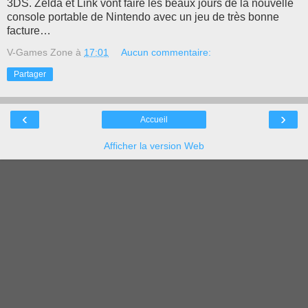
3DS. Zelda et Link vont faire les beaux jours de la nouvelle
console portable de Nintendo avec un jeu de très bonne
facture…
V-Games Zone
à
17:01
Aucun commentaire:
Partager
‹
›
Accueil
Afficher la version Web