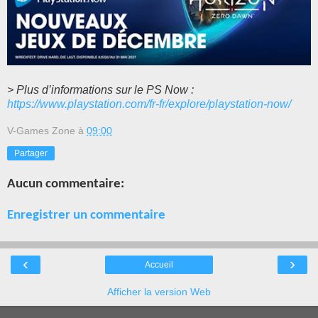
> Plus d’informations sur le PS Now :
https://www.playstation.com/fr-fr/explore/playstation-now/
V-Games Zone
à
09:00
Partager
Aucun commentaire:
Enregistrer un commentaire
‹
›
Accueil
Afficher la version Web