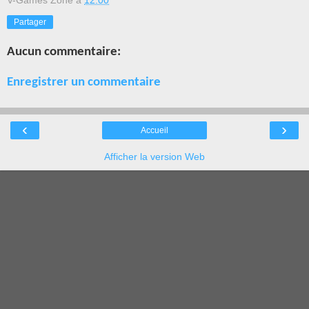
V-Games Zone
à
12:00
Partager
Aucun commentaire:
Enregistrer un commentaire
‹
›
Accueil
Afficher la version Web