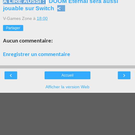
À LIRE AUSSI :
DOOM Eternal sera aussi
jouable sur Switch
<
.
V-Games Zone
à
18:00
Partager
Aucun commentaire:
Enregistrer un commentaire
‹
›
Accueil
Afficher la version Web