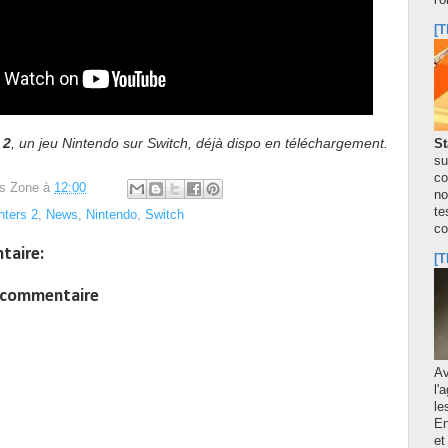
l'
[T
 2
, un jeu Nintendo sur Switch, déjà dispo en téléchargement.
St
su
co
s Zone
à
12:00
no
te
hters 2
,
News
,
Nintendo
,
Switch
co
taire:
[T
n commentaire
A
l'
le
En
et