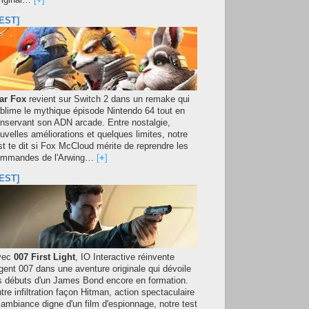
original…
[
+
]
EST]
ar Fox
revient sur Switch 2 dans un remake qui
blime le mythique épisode Nintendo 64 tout en
nservant son ADN arcade. Entre nostalgie,
uvelles améliorations et quelques limites, notre
st te dit si Fox McCloud mérite de reprendre les
mmandes de l'Arwing…
[
+
]
EST]
vec
007 First Light
, IO Interactive réinvente
agent 007 dans une aventure originale qui dévoile
s débuts d'un James Bond encore en formation.
tre infiltration façon Hitman, action spectaculaire
 ambiance digne d'un film d'espionnage, notre test