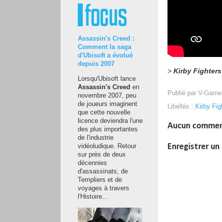
Assassin's Creed :
Comment la saga
d'Ubisoft a évolué
depuis 2007
>
Kirby Fighters
Lorsqu'Ubisoft lance
Assassin's Creed
en
Publié par
V-Game
novembre 2007, peu
de joueurs imaginent
Libellés :
Kirby Fig
que cette nouvelle
licence deviendra l'une
Aucun commen
des plus importantes
de l'industrie
Enregistrer u
vidéoludique. Retour
sur près de deux
décennies
d'assassinats, de
Templiers et de
voyages à travers
l'Histoire…