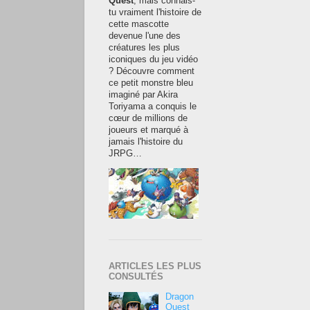
Quest
, mais connais-
tu vraiment l'histoire de
cette mascotte
devenue l'une des
créatures les plus
iconiques du jeu vidéo
? Découvre comment
ce petit monstre bleu
imaginé par Akira
Toriyama a conquis le
cœur de millions de
joueurs et marqué à
jamais l'histoire du
JRPG…
ARTICLES LES PLUS
CONSULTÉS
Dragon
Quest