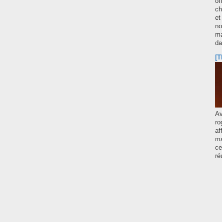
of
ch
et
no
ma
d
[T
A
ro
af
ma
ce
ré