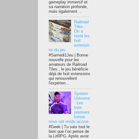
gameplay immersif et
sa narration profonde,
mais également ...
Railroad
Tiles :
On a
testé les
huit
extensio
ns du jeu
#Samedi1Jeu | Bonne
nouvelle pour les
amateurs de Railroad
Tiles , le jeu bénéficie
déjà de huit extensions
qui renouvellent
l'expérien...
System
Universe
: Les
trois
premiers
tomes
nous ont rendu accros
#Geek | Tu sais tout le
bien que l’on pense de
la LitRPG. Après avoir