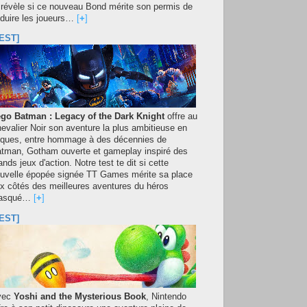
 révèle si ce nouveau Bond mérite son permis de
duire les joueurs…
[
+
]
EST]
go Batman : Legacy of the Dark Knight
offre au
evalier Noir son aventure la plus ambitieuse en
iques, entre hommage à des décennies de
tman, Gotham ouverte et gameplay inspiré des
ands jeux d'action. Notre test te dit si cette
uvelle épopée signée TT Games mérite sa place
x côtés des meilleures aventures du héros
asqué…
[
+
]
EST]
vec
Yoshi and the Mysterious Book
, Nintendo