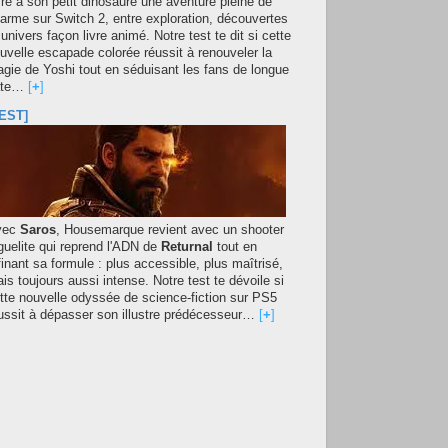
fre à son petit dinosaure une aventure pleine de
arme sur Switch 2, entre exploration, découvertes
 univers façon livre animé. Notre test te dit si cette
uvelle escapade colorée réussit à renouveler la
gie de Yoshi tout en séduisant les fans de longue
ate…
[
+
]
EST]
vec
Saros
, Housemarque revient avec un shooter
guelite qui reprend l'ADN de
Returnal
tout en
finant sa formule : plus accessible, plus maîtrisé,
is toujours aussi intense. Notre test te dévoile si
tte nouvelle odyssée de science-fiction sur PS5
ussit à dépasser son illustre prédécesseur…
[
+
]