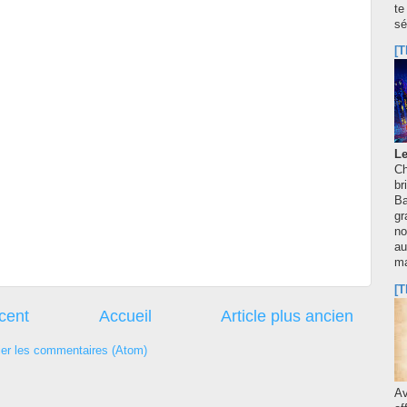
te
sé
[T
Le
Ch
br
Ba
gr
no
au
m
[T
écent
Accueil
Article plus ancien
ier les commentaires (Atom)
A