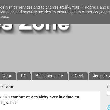
eliver its services and to analyze traffic. Your IP address and 
ormance and security metrics to ensure quality of service, gen
abuse.
Xbox
PC
Bibliothèque JV
#Geek
Jeux de s
RE 2020
T
 2 : Du combat et des Kirby avec la démo en
t gratuit