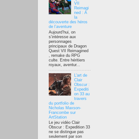
VII
Reimagi
ned : À
la
découverte des héros
de l’aventure
Aujourd’hui, on
s’intéresse aux
personnages
principaux de Dragon
Quest VII Reimagined
, remake du RPG
culte. Entre héritiers
royaux, aventur...
L'art de
Clair
Obscur :
Expediti
on 33 au
travers
du portfolio de
Nicholas Maxson-
Francombe sur
ArtStation
Le jeu vidéo Clair
Obscur : Expedition 33
ne se distingue pas
seulement par son