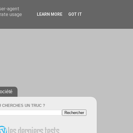
user-agent
erate usage
LEARN MORE
GOT IT
ociété
U CHERCHES UN TRUC ?