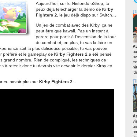
Aujourd’hui, sur le Nintendo eShop, tu
peux déjà télécharger la démo de
Kirby
[T
Fighters 2
, le jeu déjà dispo sur Switch…
Un jeu de combat avec des Kirby, ça ne
peut être que kawaii. Pas un instant à
perdre pour partir à l’ascension de la tour
de combat et, en plus, tu vas la faire en
Av
xpérience soit la plus délicieuse possible, tu vas pouvoir
au
ir préféré et le gameplay de
Kirby Fighters 2
a été pensé
av
lus grand nombre. Rien de compliqué, les techniques de
ex
es à retenir donc tu devrais vite devenir le dernier Kirby en
ré
id
r en savoir plus sur
Kirby Fighters 2
:
[T
As
vi
un
am