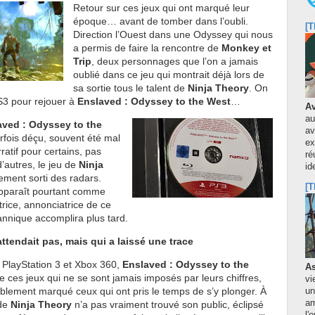
Retour sur ces jeux qui ont marqué leur
époque… avant de tomber dans l’oubli.
[T
Direction l’Ouest dans une Odyssey qui nous
a permis de faire la rencontre de
Monkey et
Trip
, deux personnages que l’on a jamais
oublié dans ce jeu qui montrait déjà lors de
sa sortie tous le talent de
Ninja Theory
. On
S3 pour rejouer à
Enslaved : Odyssey to the West
…
Av
au
aved : Odyssey to the
av
rfois déçu, souvent été mal
ex
ratif pour certains, pas
ré
d’autres, le jeu de
Ninja
id
ement sorti des radars.
[T
 apparaît pourtant comme
rice, annonciatrice de ce
tannique accomplira plus tard.
ttendait pas, mais qui a laissé une trace
 PlayStation 3 et Xbox 360,
Enslaved : Odyssey to the
As
de ces jeux qui ne se sont jamais imposés par leurs chiffres,
vi
blement marqué ceux qui ont pris le temps de s’y plonger. À
un
am
 de
Ninja Theory
n’a pas vraiment trouvé son public, éclipsé