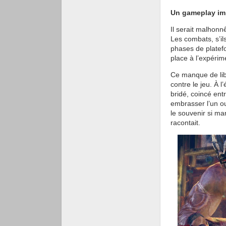
Un gameplay impa
Il serait malhonnê
Les combats, s’il
phases de platefo
place à l’expérim
Ce manque de libe
contre le jeu. À 
bridé, coincé ent
embrasser l’un ou
le souvenir si ma
racontait.