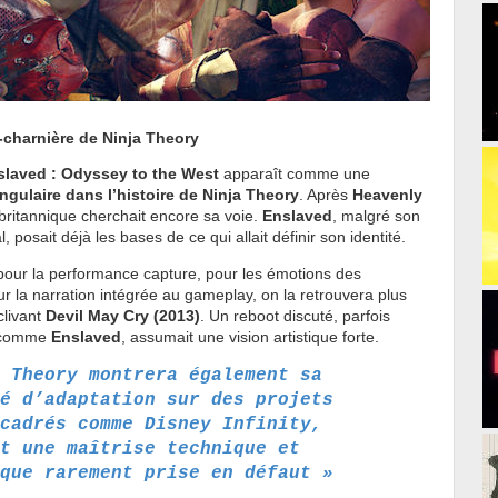
u-charnière de Ninja Theory
slaved : Odyssey to the West
apparaît comme une
angulaire dans l’histoire de Ninja Theory
. Après
Heavenly
o britannique cherchait encore sa voie.
Enslaved
, malgré son
posait déjà les bases de ce qui allait définir son identité.
pour la performance capture, pour les émotions des
 la narration intégrée au gameplay, on la retrouvera plus
clivant
Devil May Cry (2013)
. Un reboot discuté, parfois
, comme
Enslaved
, assumait une vision artistique forte.
 Theory montrera également sa
é d’adaptation sur des projets
cadrés comme Disney Infinity,
t une maîtrise technique et
que rarement prise en défaut »