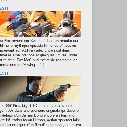
original…
[
+
]
EST]
ar Fox
revient sur Switch 2 dans un remake qui
blime le mythique épisode Nintendo 64 tout en
nservant son ADN arcade. Entre nostalgie,
uvelles améliorations et quelques limites, notre
st te dit si Fox McCloud mérite de reprendre les
mmandes de l'Arwing…
[
+
]
EST]
vec
007 First Light
, IO Interactive réinvente
agent 007 dans une aventure originale qui dévoile
s débuts d'un James Bond encore en formation.
tre infiltration façon Hitman, action spectaculaire
 ambiance digne d'un film d'espionnage, notre test