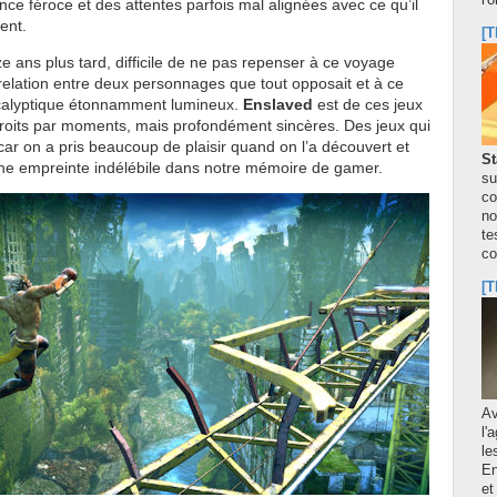
l'
ce féroce et des attentes parfois mal alignées avec ce qu’il
ent.
[T
ze ans plus tard, difficile de ne pas repenser à ce voyage
e relation entre deux personnages que tout opposait et à ce
alyptique étonnamment lumineux.
Enslaved
est de ces jeux
droits par moments, mais profondément sincères. Des jeux qui
ar on a pris beaucoup de plaisir quand on l’a découvert et
St
une empreinte indélébile dans notre mémoire de gamer.
su
co
no
te
co
[T
A
l'
le
En
et