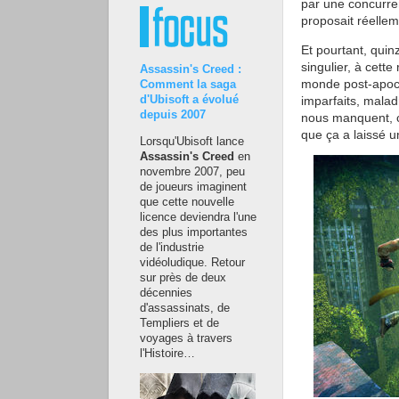
par une concurren
proposait réellem
Et pourtant, quin
singulier, à cett
Assassin's Creed :
monde post-apoc
Comment la saga
imparfaits, mala
d'Ubisoft a évolué
depuis 2007
nous manquent, c
que ça a laissé 
Lorsqu'Ubisoft lance
Assassin's Creed
en
novembre 2007, peu
de joueurs imaginent
que cette nouvelle
licence deviendra l'une
des plus importantes
de l'industrie
vidéoludique. Retour
sur près de deux
décennies
d'assassinats, de
Templiers et de
voyages à travers
l'Histoire…