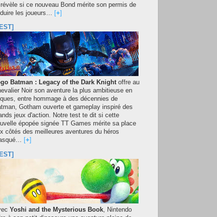
 révèle si ce nouveau Bond mérite son permis de
duire les joueurs…
[
+
]
EST]
go Batman : Legacy of the Dark Knight
offre au
evalier Noir son aventure la plus ambitieuse en
iques, entre hommage à des décennies de
tman, Gotham ouverte et gameplay inspiré des
ands jeux d'action. Notre test te dit si cette
uvelle épopée signée TT Games mérite sa place
x côtés des meilleures aventures du héros
asqué…
[
+
]
EST]
vec
Yoshi and the Mysterious Book
, Nintendo