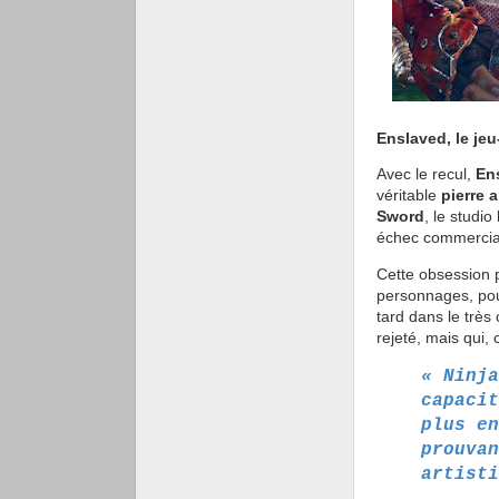
Enslaved, le je
Avec le recul,
En
véritable
pierre 
Sword
, le studi
échec commercial, 
Cette obsession 
personnages, pour
tard dans le très 
rejeté, mais qui
« Ninja
capacit
plus en
prouvan
artisti