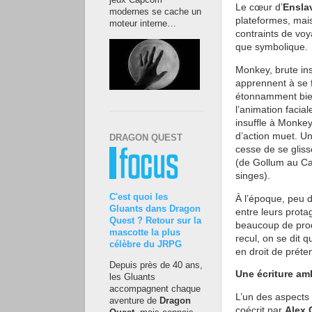
jeux Capcom
Le cœur d’
Ensla
modernes se cache un
plateformes, mai
moteur interne…
contraints de voy
que symbolique.
Monkey, brute inst
apprennent à se f
étonnamment bien
l’animation facia
insuffle à Monkey
d’action muet. Un
DRAGON QUEST
cesse de se glis
(de Gollum au Ca
singes).
C'est quoi les
À l’époque, peu d
Gluants dans Dragon
entre leurs prota
Quest ? Retour sur la
beaucoup de produ
mascotte la plus
recul, on se dit q
célèbre du JRPG
en droit de préte
Depuis près de 40 ans,
Une écriture am
les Gluants
accompagnent chaque
L’un des aspects 
aventure de
Dragon
coécrit par
Alex 