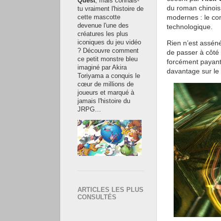
Quest
, mais connais-
du roman chinoi
tu vraiment l'histoire de
modernes : le con
cette mascotte
devenue l'une des
technologique.
créatures les plus
iconiques du jeu vidéo
Rien n’est assén
? Découvre comment
de passer à côté
ce petit monstre bleu
forcément payant
imaginé par Akira
davantage sur le s
Toriyama a conquis le
cœur de millions de
joueurs et marqué à
jamais l'histoire du
JRPG…
ARTICLES LES PLUS
CONSULTÉS