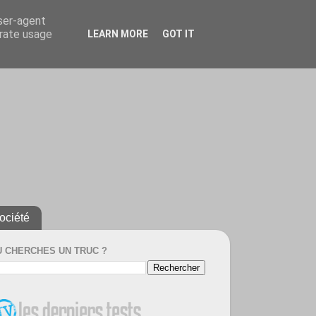
user-agent
erate usage
LEARN MORE
GOT IT
ociété
U CHERCHES UN TRUC ?