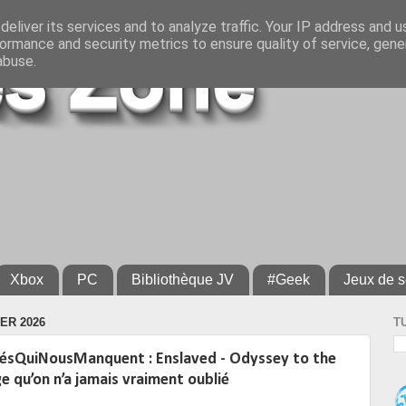
eliver its services and to analyze traffic. Your IP address and 
ormance and security metrics to ensure quality of service, gen
abuse.
Xbox
PC
Bibliothèque JV
#Geek
Jeux de s
ER 2026
T
ésQuiNousManquent : Enslaved - Odyssey to the
e qu’on n’a jamais vraiment oublié