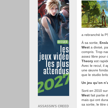
a rebranché la P
À sa sortie,
Ensl
West
a divisé, pa
compris. Trop nar
assez libre pour 
Theory
est rapid
Avec le recul, il
une œuvre fondat
que le studio bri
Un jeu qu’on n’a
Sorti en 2010 sur
West
fait partie 
mais qui ont dura
sa sortie, le titre
ASSASSIN'S CREED