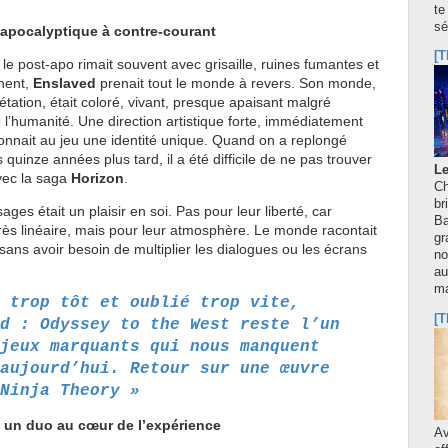
te
sé
apocalyptique à contre-courant
[T
e post-apo rimait souvent avec grisaille, ruines fumantes et
nent,
Enslaved
prenait tout le monde à revers. Son monde,
étation, était coloré, vivant, presque apaisant malgré
 l’humanité. Une direction artistique forte, immédiatement
 donnait au jeu une identité unique. Quand on a replongé
quinze années plus tard, il a été difficile de ne pas trouver
Le
vec la saga
Horizon
.
Ch
br
ges était un plaisir en soi. Pas pour leur liberté, car
Ba
rès linéaire, mais pour leur atmosphère. Le monde racontait
gr
 sans avoir besoin de multiplier les dialogues ou les écrans
no
au
m
 trop tôt et oublié trop vite,
[T
d : Odyssey to the West reste l’un
jeux marquants qui nous manquent
aujourd’hui. Retour sur une œuvre
Ninja Theory »
: un duo au cœur de l’expérience
A