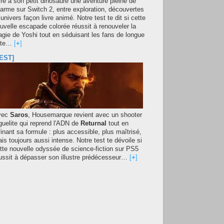
fre à son petit dinosaure une aventure pleine de
arme sur Switch 2, entre exploration, découvertes
 univers façon livre animé. Notre test te dit si cette
uvelle escapade colorée réussit à renouveler la
gie de Yoshi tout en séduisant les fans de longue
ate…
[
+
]
EST]
vec
Saros
, Housemarque revient avec un shooter
guelite qui reprend l'ADN de
Returnal
tout en
finant sa formule : plus accessible, plus maîtrisé,
is toujours aussi intense. Notre test te dévoile si
tte nouvelle odyssée de science-fiction sur PS5
ussit à dépasser son illustre prédécesseur…
[
+
]