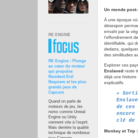
Un monde post-
À une époque où l
désespoir perma
envahi par la vég
RE ENGINE
l’effondrement de
identifiable, qui
dedans, quelques 
des similitudes a
RE Engine : Plonge
Explorer ces paysa
au cœur du moteur
Enslaved
reste t
qui propulse
déjà une histoire
Resident Evil
Requiem et les plus
explicatifs.
grands jeux de
Capcom
« Sorti
Enslave
Quand on parle de
de ces 
moteurs de jeu, les
noms comme Unreal
encore 
Engine ou Unity
clé de 
viennent vite à l’esprit.
Mais derrière la qualité
Monkey et Trip 
technique de nombreux