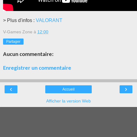
> Plus d'infos :
VALORANT
V-Games Zone
à
12:00
Partager
Aucun commentaire:
Enregistrer un commentaire
‹
›
Accueil
Afficher la version Web