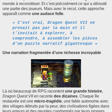
monde à reconstituer. Et c’est précisément ce qui a dérouté
une partie des joueurs. Mais avec le recul, cette approche
apparaît comme
une audace folle
.
« C’est vrai, Dragon Quest VII ne
prenait pas par la main et il
t’invitait à explorer, à
comprendre, à assembler les pièces
d’un puzzle narratif gigantesque »
Une narration fragmentée d’une richesse incroyable
Là où beaucoup de RPG racontent
une grande histoire
,
Dragon Quest VII
en raconte
des dizaines
. Chaque île
restaurée est une
micro-tragédie
, une fable autonome avec
des villages détruits par la peur, des civilisations figées dans
leurs erreurs et des peuples condamnés par leurs propres