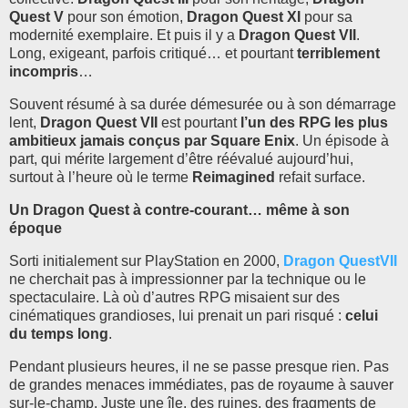
Quest V
pour son émotion,
Dragon Quest XI
pour sa
modernité exemplaire. Et puis il y a
Dragon Quest VII
.
Long, exigeant, parfois critiqué… et pourtant
terriblement
incompris
…
Souvent résumé à sa durée démesurée ou à son démarrage
lent,
Dragon Quest VII
est pourtant
l’un des RPG les plus
ambitieux jamais conçus par Square Enix
. Un épisode à
part, qui mérite largement d’être réévalué aujourd’hui,
surtout à l’heure où le terme
Reimagined
refait surface.
Un Dragon Quest à contre-courant… même à son
époque
Sorti initialement sur PlayStation en 2000,
Dragon QuestVII
ne cherchait pas à impressionner par la technique ou le
spectaculaire. Là où d’autres RPG misaient sur des
cinématiques grandioses, lui prenait un pari risqué :
celui
du temps long
.
Pendant plusieurs heures, il ne se passe presque rien. Pas
de grandes menaces immédiates, pas de royaume à sauver
sur-le-champ. Juste une île, des ruines, des fragments de