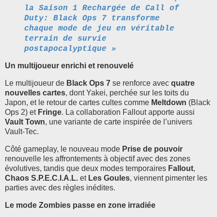
la Saison 1 Rechargée de Call of
Duty: Black Ops 7 transforme
chaque mode de jeu en véritable
terrain de survie
postapocalyptique »
Un multijoueur enrichi et renouvelé
Le multijoueur de
Black Ops 7
se renforce avec
quatre
nouvelles cartes
, dont Yakei, perchée sur les toits du
Japon, et le retour de cartes cultes comme
Meltdown
(Black
Ops 2) et
Fringe
. La collaboration Fallout apporte aussi
Vault Town
, une variante de carte inspirée de l’univers
Vault-Tec.
Côté gameplay, le nouveau mode
Prise de pouvoir
renouvelle les affrontements à objectif avec des zones
évolutives, tandis que deux modes temporaires
Fallout
,
Chaos S.P.E.C.I.A.L.
et
Les Goules
, viennent pimenter les
parties avec des règles inédites.
Le mode Zombies passe en zone irradiée