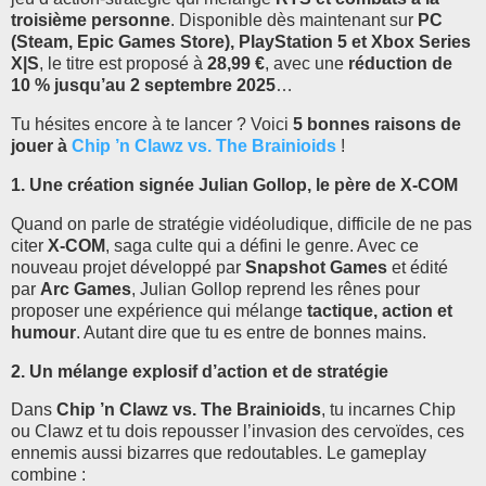
troisième personne
. Disponible dès maintenant sur
PC
(Steam, Epic Games Store), PlayStation 5 et Xbox Series
X|S
, le titre est proposé à
28,99 €
, avec une
réduction de
10 % jusqu’au 2 septembre 2025
…
Tu hésites encore à te lancer ? Voici
5 bonnes raisons de
jouer à
Chip ’n Clawz vs. The Brainioids
!
1. Une création signée Julian Gollop, le père de X-COM
Quand on parle de stratégie vidéoludique, difficile de ne pas
citer
X-COM
, saga culte qui a défini le genre. Avec ce
nouveau projet développé par
Snapshot Games
et édité
par
Arc Games
, Julian Gollop reprend les rênes pour
proposer une expérience qui mélange
tactique, action et
humour
. Autant dire que tu es entre de bonnes mains.
2. Un mélange explosif d’action et de stratégie
Dans
Chip ’n Clawz vs. The Brainioids
, tu incarnes Chip
ou Clawz et tu dois repousser l’invasion des cervoïdes, ces
ennemis aussi bizarres que redoutables. Le gameplay
combine :