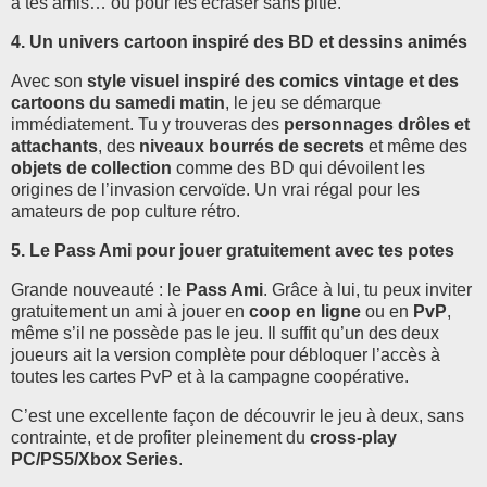
à tes amis… ou pour les écraser sans pitié.
4. Un univers cartoon inspiré des BD et dessins animés
Avec son
style visuel inspiré des comics vintage et des
cartoons du samedi matin
, le jeu se démarque
immédiatement. Tu y trouveras des
personnages drôles et
attachants
, des
niveaux bourrés de secrets
et même des
objets de collection
comme des BD qui dévoilent les
origines de l’invasion cervoïde. Un vrai régal pour les
amateurs de pop culture rétro.
5. Le Pass Ami pour jouer gratuitement avec tes potes
Grande nouveauté : le
Pass Ami
. Grâce à lui, tu peux inviter
gratuitement un ami à jouer en
coop en ligne
ou en
PvP
,
même s’il ne possède pas le jeu. Il suffit qu’un des deux
joueurs ait la version complète pour débloquer l’accès à
toutes les cartes PvP et à la campagne coopérative.
C’est une excellente façon de découvrir le jeu à deux, sans
contrainte, et de profiter pleinement du
cross-play
PC/PS5/Xbox Series
.