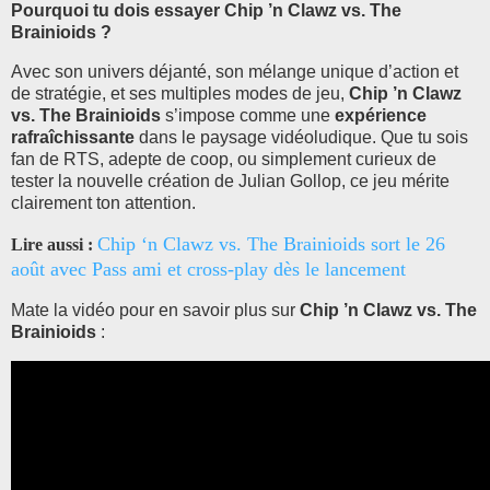
Pourquoi tu dois essayer Chip ’n Clawz vs. The
Brainioids ?
Avec son univers déjanté, son mélange unique d’action et
de stratégie, et ses multiples modes de jeu,
Chip ’n Clawz
vs. The Brainioids
s’impose comme une
expérience
rafraîchissante
dans le paysage vidéoludique. Que tu sois
fan de RTS, adepte de coop, ou simplement curieux de
tester la nouvelle création de Julian Gollop, ce jeu mérite
clairement ton attention.
Chip ‘n Clawz vs. The Brainioids sort le 26
Lire aussi :
août avec Pass ami et cross-play dès le lancement
Mate la vidéo pour en savoir plus sur
Chip ’n Clawz vs. The
Brainioids
: