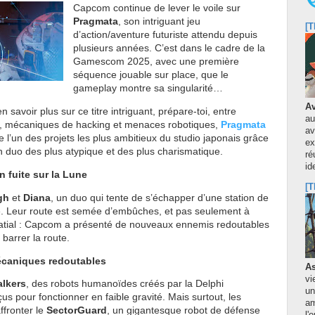
Capcom continue de lever le voile sur
Pragmata
, son intriguant jeu
[T
d’action/aventure futuriste attendu depuis
plusieurs années. C’est dans le cadre de la
Gamescom 2025, avec une première
séquence jouable sur place, que le
gameplay montre sa singularité…
Av
en savoir plus sur ce titre intriguant, prépare-toi, entre
au
, mécaniques de hacking et menaces robotiques,
Pragmata
av
l’un des projets les plus ambitieux du studio japonais grâce
ex
 duo des plus atypique et des plus charismatique.
ré
id
n fuite sur la Lune
[T
gh
et
Diana
, un duo qui tente de s’échapper d’une station de
e. Leur route est semée d’embûches, et pas seulement à
atial : Capcom a présenté de nouveaux ennemis redoutables
 barrer la route.
caniques redoutables
As
vi
lkers
, des robots humanoïdes créés par la Delphi
un
us pour fonctionner en faible gravité. Mais surtout, les
am
ffronter le
SectorGuard
, un gigantesque robot de défense