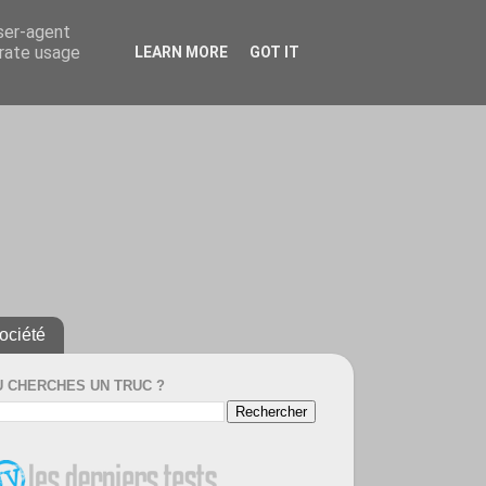
user-agent
erate usage
LEARN MORE
GOT IT
ociété
U CHERCHES UN TRUC ?