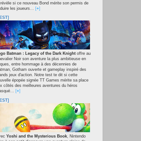
 révèle si ce nouveau Bond mérite son permis de
duire les joueurs…
[
+
]
EST]
go Batman : Legacy of the Dark Knight
offre au
evalier Noir son aventure la plus ambitieuse en
iques, entre hommage à des décennies de
tman, Gotham ouverte et gameplay inspiré des
ands jeux d'action. Notre test te dit si cette
uvelle épopée signée TT Games mérite sa place
x côtés des meilleures aventures du héros
asqué…
[
+
]
EST]
vec
Yoshi and the Mysterious Book
, Nintendo