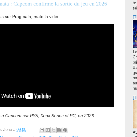
ata : Capcom confirme la sortie du jeu en 2026
te
sé
us sur Pragmata, mate la vidéo :
[T
Le
Ch
br
Ba
gr
no
au
m
[T
jeu Capcom sur PS5, Xbox Series et PC, en 2026.
s Zone
à
09:00
A