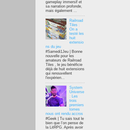
gameplay immersif et
sa narration profonde,
mais également ...
Railroad
Tiles :
On a
testé les
huit
extensio
ns du jeu
#Samedi1Jeu | Bonne
nouvelle pour les
amateurs de Railroad
Tiles , le jeu bénéficie
déjà de huit extensions
qui renouvellent
l'expérien...
System
Universe
: Les
trois
premiers
tomes
nous ont rendu accros
#Geek | Tu sais tout le
bien que l’on pense de
la LitRPG. Après avoir