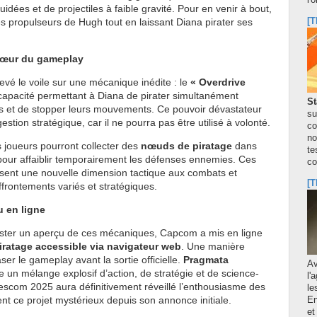
l'
idées et de projectiles à faible gravité. Pour en venir à bout,
[T
 les propulseurs de Hugh tout en laissant Diana pirater ses
cœur du gameplay
vé le voile sur une mécanique inédite : le
« Overdrive
capacité permettant à Diana de pirater simultanément
St
s et de stopper leurs mouvements. Ce pouvoir dévastateur
su
tion stratégique, car il ne pourra pas être utilisé à volonté.
co
no
s joueurs pourront collecter des
nœuds de piratage
dans
te
pour affaiblir temporairement les défenses ennemies. Ces
co
isent une nouvelle dimension tactique aux combats et
[T
frontements variés et stratégiques.
u en ligne
tester un aperçu de ces mécaniques, Capcom a mis en ligne
iratage accessible via navigateur web
. Une manière
aser le gameplay avant la sortie officielle.
Pragmata
A
un mélange explosif d’action, de stratégie et de science-
l'
mescom 2025 aura définitivement réveillé l’enthousiasme des
le
ent ce projet mystérieux depuis son annonce initiale.
En
et