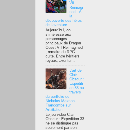
VII
Reimagi
ned : À
la
découverte des héros
de l’aventure
Aujourd’hui, on
s’intéresse aux
personnages
principaux de Dragon
Quest VII Reimagined
, remake du RPG
culte. Entre héritiers
royaux, aventur...
L'art de
Clair
Obscur :
Expediti
on 33 au
travers
du portfolio de
Nicholas Maxson-
Francombe sur
ArtStation
Le jeu vidéo Clair
Obscur : Expedition 33
ne se distingue pas
seulement par son