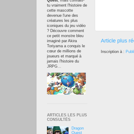
Quest
, mais connais-
tu vraiment l'histoire de
cette mascotte
devenue l'une des
créatures les plus
iconiques du jeu vidéo
? Découvre comment
ce petit monstre bleu
Article plus r
imaginé par Akira
Toriyama a conquis le
cœur de millions de
Inscription à :
Publ
joueurs et marqué à
jamais l'histoire du
JRPG…
ARTICLES LES PLUS
CONSULTÉS
Dragon
Quest