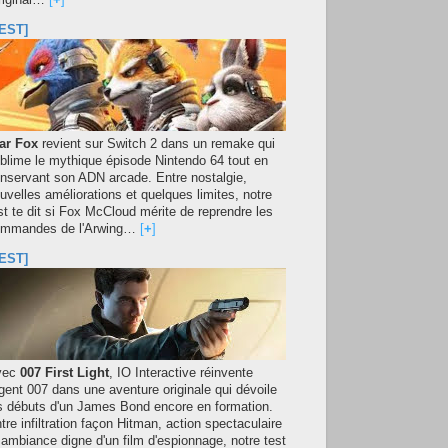
original…
[
+
]
EST]
ar Fox
revient sur Switch 2 dans un remake qui
blime le mythique épisode Nintendo 64 tout en
nservant son ADN arcade. Entre nostalgie,
uvelles améliorations et quelques limites, notre
st te dit si Fox McCloud mérite de reprendre les
mmandes de l'Arwing…
[
+
]
EST]
vec
007 First Light
, IO Interactive réinvente
agent 007 dans une aventure originale qui dévoile
s débuts d'un James Bond encore en formation.
tre infiltration façon Hitman, action spectaculaire
 ambiance digne d'un film d'espionnage, notre test