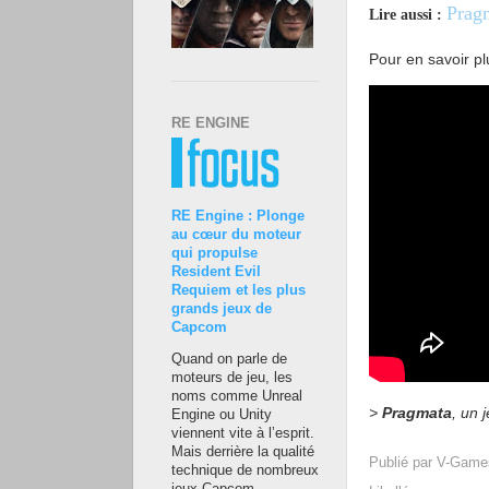
Pragm
Lire aussi :
Pour en savoir pl
RE ENGINE
RE Engine : Plonge
au cœur du moteur
qui propulse
Resident Evil
Requiem et les plus
grands jeux de
Capcom
Quand on parle de
moteurs de jeu, les
noms comme Unreal
>
Pragmata
, un 
Engine ou Unity
viennent vite à l’esprit.
Mais derrière la qualité
Publié par
V-Game
technique de nombreux