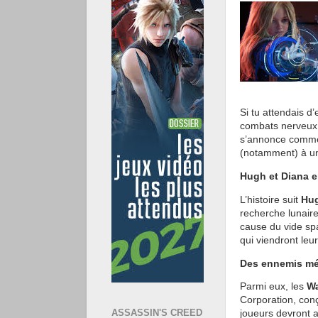
Si tu attendais d’
combats nerveux
s’annonce comme 
(notamment) à un
Hugh et Diana e
L’histoire suit
Hu
recherche lunair
cause du vide sp
qui viendront leur
Des ennemis mé
Parmi eux, les
Wa
Corporation, conç
ASSASSIN'S CREED
joueurs devront a