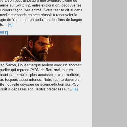
fre à son petit dinosaure une aventure pleine de
arme sur Switch 2, entre exploration, découvertes
 univers façon livre animé. Notre test te dit si cette
uvelle escapade colorée réussit à renouveler la
gie de Yoshi tout en séduisant les fans de longue
ate…
[
+
]
EST]
vec
Saros
, Housemarque revient avec un shooter
guelite qui reprend l'ADN de
Returnal
tout en
finant sa formule : plus accessible, plus maîtrisé,
is toujours aussi intense. Notre test te dévoile si
tte nouvelle odyssée de science-fiction sur PS5
ussit à dépasser son illustre prédécesseur…
[
+
]