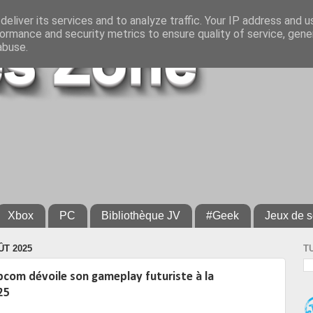
eliver its services and to analyze traffic. Your IP address and 
ormance and security metrics to ensure quality of service, gen
abuse.
Xbox
PC
Bibliothèque JV
#Geek
Jeux de s
ÛT 2025
T
com dévoile son gameplay futuriste à la
25