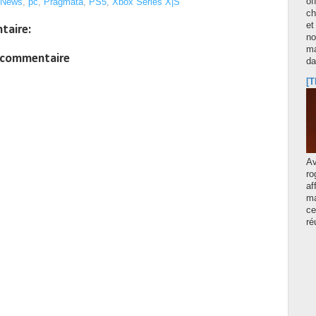
of
News
,
pc
,
Pragmata
,
PS5
,
Xbox Series X|S
ch
et
taire:
no
ma
n commentaire
d
[T
A
ro
af
ma
ce
ré