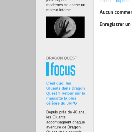
jeux Capcom
Libellés :
capcom
,
modernes se cache un
moteur interne…
Aucun commen
Enregistrer u
DRAGON QUEST
C'est quoi les
Gluants dans Dragon
Quest ? Retour sur la
mascotte la plus
célèbre du JRPG
Depuis près de 40 ans,
les Gluants
accompagnent chaque
aventure de
Dragon