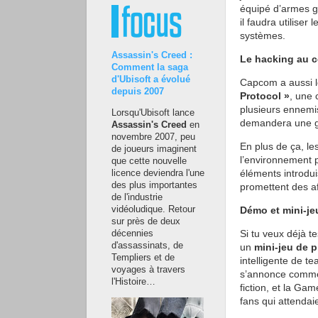
équipé d’armes gu
il faudra utiliser
systèmes.
Assassin's Creed :
Le hacking au 
Comment la saga
d'Ubisoft a évolué
Capcom a aussi le
depuis 2007
Protocol »
, une 
plusieurs ennemi
Lorsqu'Ubisoft lance
demandera une ges
Assassin's Creed
en
novembre 2007, peu
En plus de ça, le
de joueurs imaginent
l’environnement 
que cette nouvelle
éléments introdu
licence deviendra l'une
des plus importantes
promettent des af
de l'industrie
Démo et mini-je
vidéoludique. Retour
sur près de deux
Si tu veux déjà 
décennies
d'assassinats, de
un
mini-jeu de p
Templiers et de
intelligente de te
voyages à travers
s’annonce comme 
l'Histoire…
fiction, et la Ga
fans qui attendai