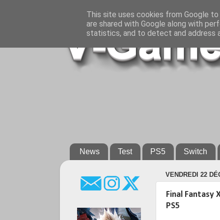
This site uses cookies from Google to d
are shared with Google along with perf
statistics, and to detect and address 
News
Test
PS5
Switch
VENDREDI 22 DÉ
Final Fantasy X
PS5