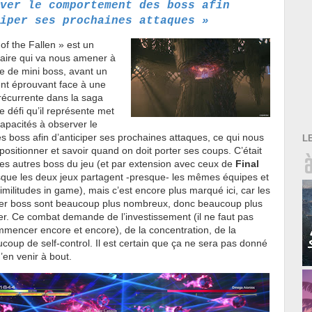
ver le comportement des boss afin
iper ses prochaines attaques »
 of the Fallen » est un
éaire qui va nous amener à
ie de mini boss, avant un
ent éprouvant face à une
récurrente dans la saga
Le défi qu’il représente met
apacités à observer le
 boss afin d’anticiper ses prochaines attaques, ce qui nous
L
positionner et savoir quand on doit porter ses coups. C’était
les autres boss du jeu (et par extension avec ceux de
Final
que les deux jeux partagent -presque- les mêmes équipes et
ilitudes in game), mais c’est encore plus marqué ici, car les
ier boss sont beaucoup plus nombreux, donc beaucoup plus
ciper. Ce combat demande de l’investissement (il ne faut pas
mmencer encore et encore), de la concentration, de la
coup de self-control. Il est certain que ça ne sera pas donné
’en venir à bout.