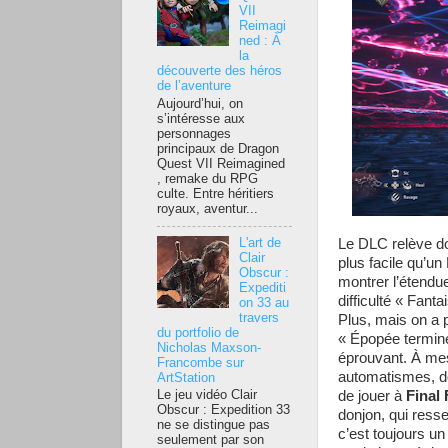
VII
Reimagi
ned : À
la
découverte des héros
de l’aventure
Aujourd’hui, on
s’intéresse aux
personnages
principaux de Dragon
Quest VII Reimagined
, remake du RPG
culte. Entre héritiers
royaux, aventur...
L'art de
Le DLC relève don
Clair
plus facile qu’un
Obscur :
montrer l’étendue
Expediti
difficulté « Fant
on 33 au
travers
Plus, mais on a 
du portfolio de
« Épopée terminée
Nicholas Maxson-
éprouvant. À mes
Francombe sur
automatismes, don
ArtStation
de jouer à
Final
Le jeu vidéo Clair
Obscur : Expedition 33
donjon, qui resse
ne se distingue pas
c’est toujours un
seulement par son