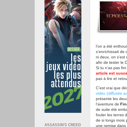
l’on a été entho
s’enrichissait de
ni deux, on s’est
afin de tester le
Si tu n’as pas fin
article est susc
pas à lire et ret
C’est vrai que dè
vidéo (diffusée 
présente les deu
l’aventure de
Fin
de suite été emba
fouler les terres 
de si longs mois 
ASSASSIN'S CREED
une remise dans l