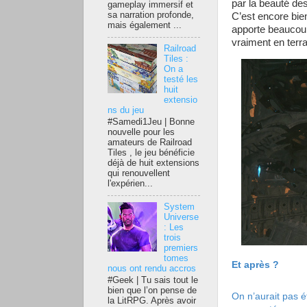
par la beauté des
gameplay immersif et
sa narration profonde,
C’est encore bien
mais également ...
apporte beaucoup
vraiment en terr
Railroad
Tiles :
On a
testé les
huit
extensio
ns du jeu
#Samedi1Jeu | Bonne
nouvelle pour les
amateurs de Railroad
Tiles , le jeu bénéficie
déjà de huit extensions
qui renouvellent
l'expérien...
System
Universe
: Les
trois
premiers
tomes
Et après ?
nous ont rendu accros
#Geek | Tu sais tout le
bien que l’on pense de
On n’aurait pas 
la LitRPG. Après avoir