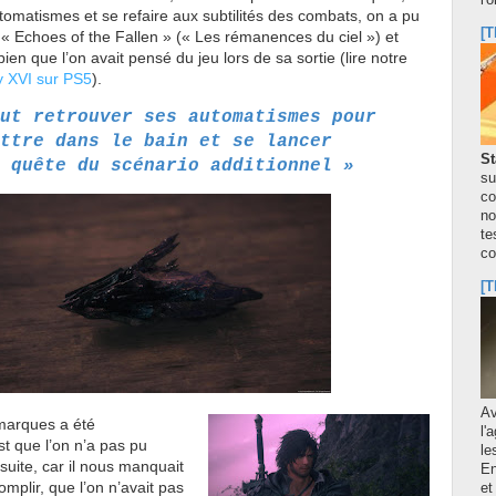
l'
omatismes et se refaire aux subtilités des combats, on a pu
[T
« Echoes of the Fallen » (« Les rémanences du ciel ») et
bien que l’on avait pensé du jeu lors de sa sortie (lire notre
y XVI sur PS5
).
ut retrouver ses automatismes pour
ttre dans le bain et se lancer
St
a quête du scénario additionnel »
su
co
no
te
co
[T
A
 marques a été
l'
st que l’on n’a pas pu
le
suite, car il nous manquait
En
mplir, que l’on n’avait pas
et