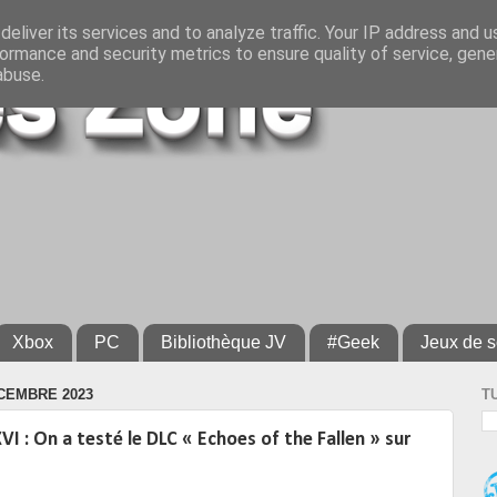
eliver its services and to analyze traffic. Your IP address and 
ormance and security metrics to ensure quality of service, gen
abuse.
Xbox
PC
Bibliothèque JV
#Geek
Jeux de s
CEMBRE 2023
T
VI : On a testé le DLC « Echoes of the Fallen » sur