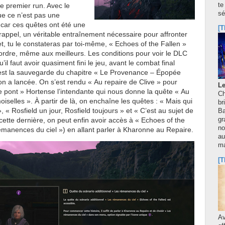
re premier run. Avec le
te
sé
que ce n’est pas une
car ces quêtes ont été une
[T
appel, un véritable entraînement nécessaire pour affronter
t, tu le constateras par toi-même, « Echoes of the Fallen »
tordre, même aux meilleurs. Les conditions pour voir le DLC
’il faut avoir quasiment fini le jeu, avant le combat final
’est la sauvegarde du chapitre « Le Provenance – Épopée
on a lancée. On s’est rendu « Au repaire de Clive » pour
Le
e pont » Hortense l’intendante qui nous donne la quête « Au
Ch
selles ». À partir de là, on enchaîne les quêtes : « Mais qui
br
 « Rosfield un jour, Rosfield toujours » et « C’est au sujet de
Ba
e cette dernière, on peut enfin avoir accès à « Echoes of the
gr
no
émanences du ciel ») en allant parler à Kharonne au Repaire.
au
m
[T
A