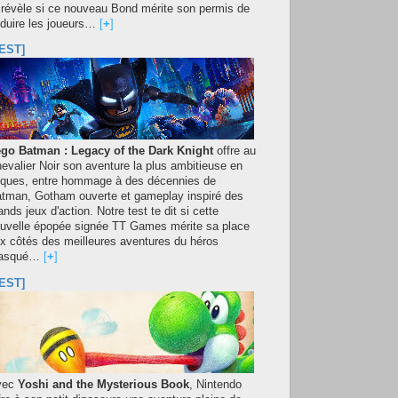
 révèle si ce nouveau Bond mérite son permis de
duire les joueurs…
[
+
]
EST]
go Batman : Legacy of the Dark Knight
offre au
evalier Noir son aventure la plus ambitieuse en
iques, entre hommage à des décennies de
tman, Gotham ouverte et gameplay inspiré des
ands jeux d'action. Notre test te dit si cette
uvelle épopée signée TT Games mérite sa place
x côtés des meilleures aventures du héros
asqué…
[
+
]
EST]
vec
Yoshi and the Mysterious Book
, Nintendo