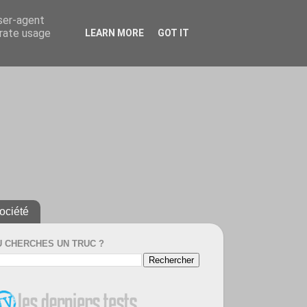
user-agent
erate usage
LEARN MORE
GOT IT
ociété
U CHERCHES UN TRUC ?