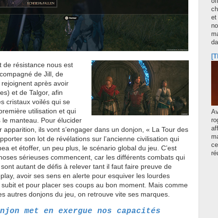
of
ch
et
no
ma
d
[T
at de résistance nous est
ccompagné de Jill, de
rejoignent après avoir
es) et de Talgor, afin
s cristaux voilés qui se
première utilisation et qui
A
 le manteau. Pour élucider
ro
af
r apparition, ils vont s’engager dans un donjon, « La Tour des
ma
porter son lot de révélations sur l’ancienne civilisation qui
ce
hea et étoffer, un peu plus, le scénario global du jeu. C’est
ré
choses sérieuses commencent, car les différents combats qui
ont autant de défis à relever tant il faut faire preuve de
lay, avoir ses sens en alerte pour esquiver les lourdes
n subit et pour placer ses coups au bon moment. Mais comme
 les autres donjons du jeu, on retrouve vite ses marques.
njon met en exergue nos capacités