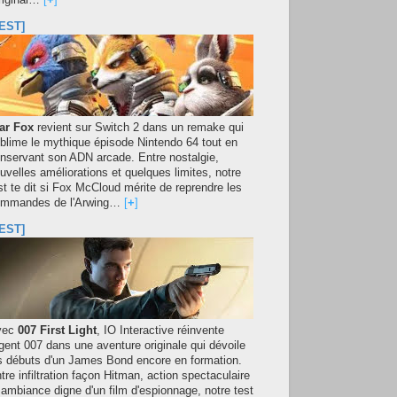
original…
[
+
]
EST]
ar Fox
revient sur Switch 2 dans un remake qui
blime le mythique épisode Nintendo 64 tout en
nservant son ADN arcade. Entre nostalgie,
uvelles améliorations et quelques limites, notre
st te dit si Fox McCloud mérite de reprendre les
mmandes de l'Arwing…
[
+
]
EST]
vec
007 First Light
, IO Interactive réinvente
agent 007 dans une aventure originale qui dévoile
s débuts d'un James Bond encore en formation.
tre infiltration façon Hitman, action spectaculaire
 ambiance digne d'un film d'espionnage, notre test