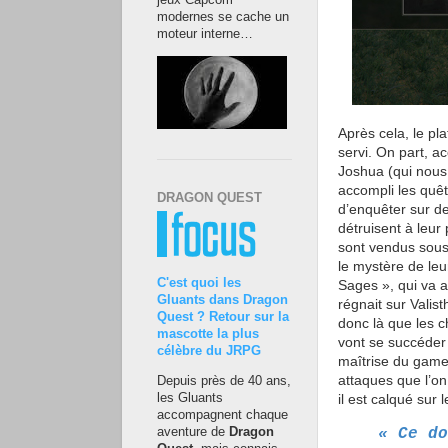
jeux Capcom
modernes se cache un
moteur interne…
Après cela, le pl
servi. On part, a
Joshua (qui nous 
accompli les quêt
DRAGON QUEST
d’enquêter sur de
détruisent à leur 
sont vendus sous
le mystère de leu
C'est quoi les
Sages », qui va ap
Gluants dans Dragon
régnait sur Valist
Quest ? Retour sur la
donc là que les 
mascotte la plus
vont se succéder s
célèbre du JRPG
maîtrise du gamep
attaques que l’o
Depuis près de 40 ans,
les Gluants
il est calqué sur
accompagnent chaque
aventure de
Dragon
« Ce do