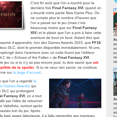
C’est fin août que l’on a touché pour la
dernière fois
Final Fantasy XVI
, quand on
[T
a bouclé notre partie New Game Plus. On
ne compte plus le nombre d’heures que
l’on a passé sur le jeu (mais c’est
beaucoup moins que sur
Final Fantasy
XIV
) et le plaisir que l’on a pris à faire cette
aventure de bout en bout. Autant dire que
Av
usiasmé d’apprendre, lors des Games Awards 2023, que
FF16
au
 deux DLC, dont le premier disponible immédiatement. Ni une,
av
 replongé dans l’aventure avec un code fourni par l’éditeur
ex
 DLC de « Echoes of the Fallen » de
Final Fantasy XVI
.
ré
id
i le jeu ou si tu n’y as pas encore joué, tu dois savoir que
cet
eptible de te spoiler
. Si tu ne veux rien savoir, ne continue
[T
ourne sur
la page d’accueil
…
s que l’on a regardé
la
aux Games Awards)
qui
x DLC qui prolongent
al Fantasy XVI
, on a tout
As
llé par l’idée de retourner
vi
de Valisthéa, surtout après
un
passés loin du jeu. Après
am
e bain assez laborieuse, il a fallu reprendre ses marques,