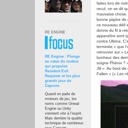
faites lors de not
recul, on se dit 
mauvaise chose, 
bonne piqûre de r
ce nouveau défi e
donne du fil à re
RE ENGINE
apparaître sont qu
contre Ultima. C
terminée » que l’
retrouver sur « L
RE Engine : Plonge
bonheur des demoi
au cœur du moteur
soigne Phénix ? »,
qui propulse
Jill ». Au bout d
Resident Evil
Fallen » (« Les r
Requiem et les plus
grands jeux de
Capcom
Quand on parle de
moteurs de jeu, les
noms comme Unreal
Engine ou Unity
viennent vite à l’esprit.
Mais derrière la qualité
technique de nombreux