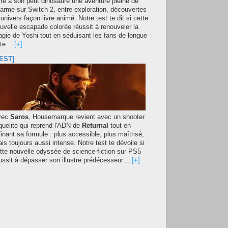
fre à son petit dinosaure une aventure pleine de
arme sur Switch 2, entre exploration, découvertes
 univers façon livre animé. Notre test te dit si cette
uvelle escapade colorée réussit à renouveler la
gie de Yoshi tout en séduisant les fans de longue
ate…
[
+
]
EST]
vec
Saros
, Housemarque revient avec un shooter
guelite qui reprend l'ADN de
Returnal
tout en
finant sa formule : plus accessible, plus maîtrisé,
is toujours aussi intense. Notre test te dévoile si
tte nouvelle odyssée de science-fiction sur PS5
ussit à dépasser son illustre prédécesseur…
[
+
]