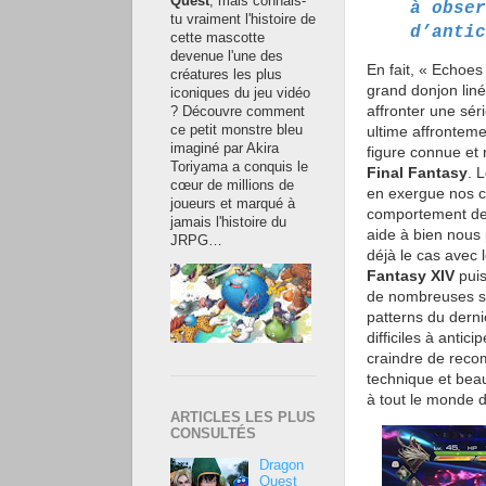
Quest
, mais connais-
à obser
tu vraiment l'histoire de
d’antic
cette mascotte
devenue l'une des
En fait, « Echoes
créatures les plus
grand donjon lin
iconiques du jeu vidéo
affronter une sér
? Découvre comment
ce petit monstre bleu
ultime affrontem
imaginé par Akira
figure connue et 
Toriyama a conquis le
Final Fantasy
. 
cœur de millions de
en exergue nos c
joueurs et marqué à
comportement des
jamais l'histoire du
aide à bien nous 
JRPG…
déjà le cas avec 
Fantasy XIV
puis
de nombreuses sim
patterns du dern
difficiles à anti
craindre de reco
technique et beau
à tout le monde d
ARTICLES LES PLUS
CONSULTÉS
Dragon
Quest