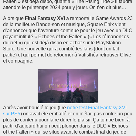
Fallen » est déjà dispo, quant à « The Rising Tide » il faudra
attendre le printemps 2024 pour y jouer. On t’en dit plus…
Alors que
Final Fantasy XVI
a remporté le Game Awards 23
de la meilleure Bande-son et musique, Square Enix vient
d’annoncer que l’aventure continue pour le jeu avec un DLC
payant intitulé « Echoes of the Fallen » (« Les rémanences
du ciel ») qui est déjà dispo en achat sur le PlayStation
Store. Une nouvelle qui a comblé les fans (dont on fait
partie) et qui permet de retourner à Valisthéa retrouver Clive
et compagnie.
Après avoir bouclé le jeu (lire
notre test Final Fantasy XVI
sur PS5
) on avait été emballé et on n’était pas contre un peu
plus de contenu pour faire durer le plaisir. Ça tombe bien, à
partir d’aujourd’hui on peut plonger dans le DLC « Echoes
of the Fallen » qui se situe avant le combat final du jeu de