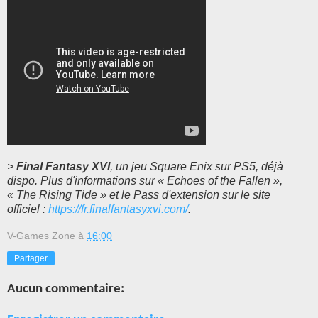
>
Final Fantasy XVI
, un jeu Square Enix sur PS5, déjà
dispo. Plus d'informations sur « Echoes of the Fallen »,
« The Rising Tide » et le Pass d'extension sur le site
officiel :
https://fr.finalfantasyxvi.com/
.
V-Games Zone
à
16:00
Partager
Aucun commentaire: