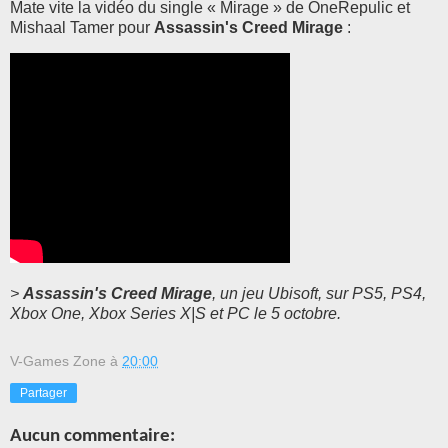
Mate vite la vidéo du single « Mirage » de OneRepulic et
Mishaal Tamer
pour
A
ssassin's Creed Mirage
:
>
Assassin's Creed Mirage
, un jeu Ubisoft, sur PS5, PS4,
Xbox One, Xbox Series X|S et PC le 5 octobre.
V-Games Zone
à
20:00
Partager
Aucun commentaire: