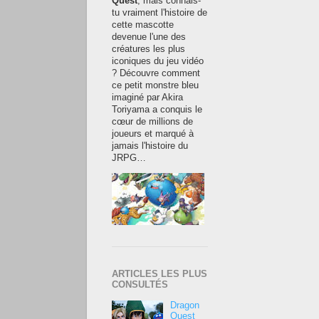
Quest
, mais connais-
tu vraiment l'histoire de
cette mascotte
devenue l'une des
créatures les plus
iconiques du jeu vidéo
? Découvre comment
ce petit monstre bleu
imaginé par Akira
Toriyama a conquis le
cœur de millions de
joueurs et marqué à
jamais l'histoire du
JRPG…
ARTICLES LES PLUS
CONSULTÉS
Dragon
Quest