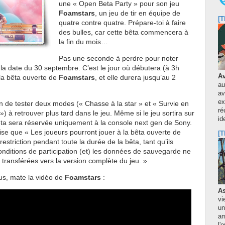
une « Open Beta Party » pour son jeu
Foamstars
, un jeu de tir en équipe de
[T
quatre contre quatre. Prépare-toi à faire
des bulles, car cette bêta commencera à
la fin du mois…
Pas une seconde à perdre pour noter
la date du 30 septembre. C’est le jour où débutera (à 3h
Av
 la bêta ouverte de
Foamstars
, et elle durera jusqu’au 2
au
av
ex
n de tester deux modes (« Chasse à la star » et « Survie en
ré
) à retrouver plus tard dans le jeu. Même si le jeu sortira sur
id
êta sera réservée uniquement à la console next gen de Sony.
se que « Les joueurs pourront jouer à la bêta ouverte de
[T
estriction pendant toute la durée de la bêta, tant qu’ils
onditions de participation (et) les données de sauvegarde ne
 transférées vers la version complète du jeu. »
us, mate la vidéo de
Foamstars
:
As
vi
un
am