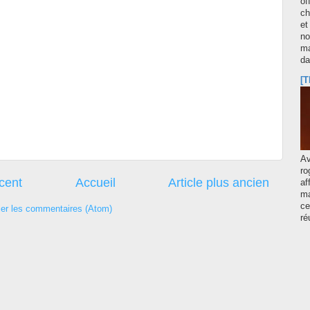
of
ch
et
no
ma
d
[T
A
ro
écent
Accueil
Article plus ancien
af
ma
ce
ier les commentaires (Atom)
ré