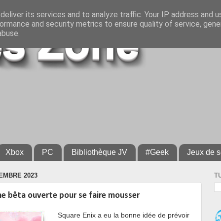
eliver its services and to analyze traffic. Your IP address and 
ormance and security metrics to ensure quality of service, gen
abuse.
Xbox
PC
Bibliothèque JV
#Geek
Jeux de s
EMBRE 2023
T
ne bêta ouverte pour se faire mousser
Square Enix a eu la bonne idée de prévoir