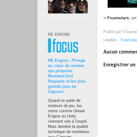
>
Foamstars
, u
Publié par
V-Game
RE ENGINE
Libellés :
Foamsta
Aucun commen
RE Engine : Plonge
Enregistrer u
au cœur du moteur
qui propulse
Resident Evil
Requiem et les plus
grands jeux de
Capcom
Quand on parle de
moteurs de jeu, les
noms comme Unreal
Engine ou Unity
viennent vite à l’esprit.
Mais derrière la qualité
technique de nombreux