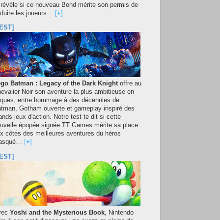
 révèle si ce nouveau Bond mérite son permis de
duire les joueurs…
[
+
]
EST]
go Batman : Legacy of the Dark Knight
offre au
evalier Noir son aventure la plus ambitieuse en
iques, entre hommage à des décennies de
tman, Gotham ouverte et gameplay inspiré des
ands jeux d'action. Notre test te dit si cette
uvelle épopée signée TT Games mérite sa place
x côtés des meilleures aventures du héros
asqué…
[
+
]
EST]
vec
Yoshi and the Mysterious Book
, Nintendo