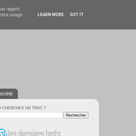
user-agent
erate usage
LEARN MORE
GOT IT
ociété
U CHERCHES UN TRUC ?