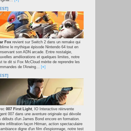
original…
[
+
]
EST]
ar Fox
revient sur Switch 2 dans un remake qui
blime le mythique épisode Nintendo 64 tout en
nservant son ADN arcade. Entre nostalgie,
uvelles améliorations et quelques limites, notre
st te dit si Fox McCloud mérite de reprendre les
mmandes de l'Arwing…
[
+
]
EST]
vec
007 First Light
, IO Interactive réinvente
agent 007 dans une aventure originale qui dévoile
s débuts d'un James Bond encore en formation.
tre infiltration façon Hitman, action spectaculaire
 ambiance digne d'un film d'espionnage, notre test