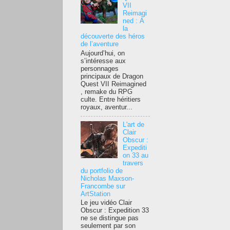
VII
Reimagi
ned : À
la
découverte des héros
de l’aventure
Aujourd’hui, on
s’intéresse aux
personnages
principaux de Dragon
Quest VII Reimagined
, remake du RPG
culte. Entre héritiers
royaux, aventur...
L'art de
Clair
Obscur :
Expediti
on 33 au
travers
du portfolio de
Nicholas Maxson-
Francombe sur
ArtStation
Le jeu vidéo Clair
Obscur : Expedition 33
ne se distingue pas
seulement par son