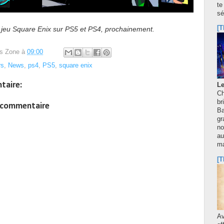
te
sé
[T
n jeu Square Enix sur PS5 et PS4, prochainement.
s Zone
à
09:00
rs
,
News
,
ps4
,
PS5
,
square enix
taire:
Le
Ch
br
n commentaire
Ba
gr
no
au
m
[T
A