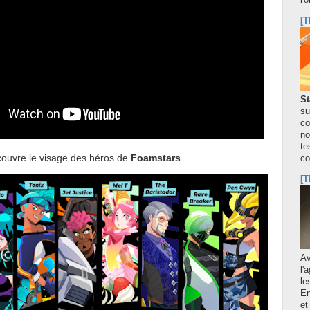
l'
[T
St
su
co
no
te
couvre le visage des héros de
Foamstars
.
co
[T
A
l'
le
En
et