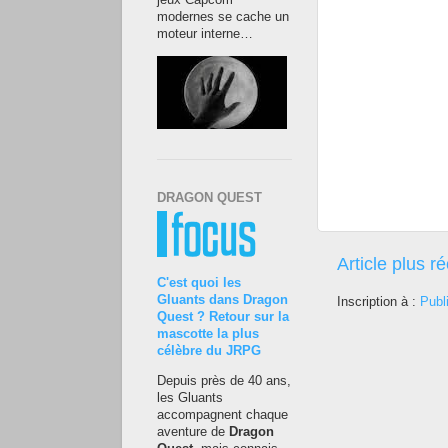
jeux Capcom
modernes se cache un
moteur interne…
DRAGON QUEST
Article plus r
C'est quoi les
Gluants dans Dragon
Inscription à :
Publ
Quest ? Retour sur la
mascotte la plus
célèbre du JRPG
Depuis près de 40 ans,
les Gluants
accompagnent chaque
aventure de
Dragon