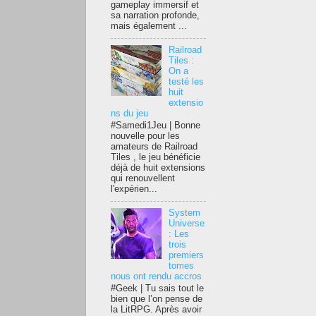
gameplay immersif et
sa narration profonde,
mais également ...
Railroad
Tiles :
On a
testé les
huit
extensio
ns du jeu
#Samedi1Jeu | Bonne
nouvelle pour les
amateurs de Railroad
Tiles , le jeu bénéficie
déjà de huit extensions
qui renouvellent
l'expérien...
System
Universe
: Les
trois
premiers
tomes
nous ont rendu accros
#Geek | Tu sais tout le
bien que l’on pense de
la LitRPG. Après avoir