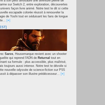
fre à son petit dinosaure une aventure pleine de
arme sur Switch 2, entre exploration, découvertes
 univers façon livre animé. Notre test te dit si cette
uvelle escapade colorée réussit à renouveler la
gie de Yoshi tout en séduisant les fans de longue
ate…
[
+
]
EST]
vec
Saros
, Housemarque revient avec un shooter
guelite qui reprend l'ADN de
Returnal
tout en
finant sa formule : plus accessible, plus maîtrisé,
is toujours aussi intense. Notre test te dévoile si
tte nouvelle odyssée de science-fiction sur PS5
ussit à dépasser son illustre prédécesseur…
[
+
]