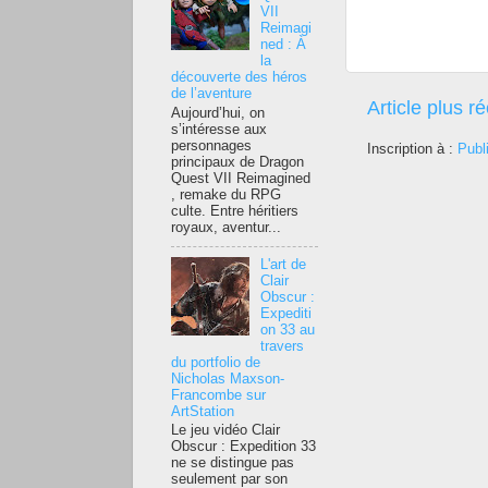
VII
Reimagi
ned : À
la
découverte des héros
de l’aventure
Article plus r
Aujourd’hui, on
s’intéresse aux
personnages
Inscription à :
Publ
principaux de Dragon
Quest VII Reimagined
, remake du RPG
culte. Entre héritiers
royaux, aventur...
L'art de
Clair
Obscur :
Expediti
on 33 au
travers
du portfolio de
Nicholas Maxson-
Francombe sur
ArtStation
Le jeu vidéo Clair
Obscur : Expedition 33
ne se distingue pas
seulement par son