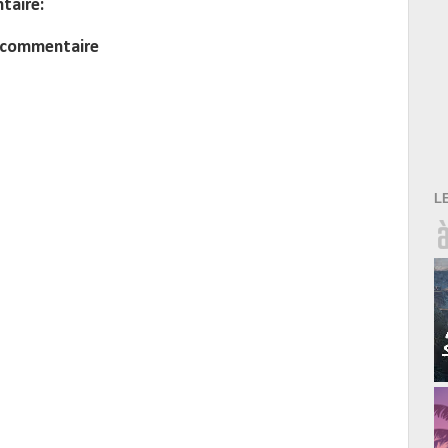
taire:
n commentaire
L