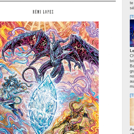
te
sé
[T
Le
Ch
br
Ba
gr
no
au
m
[T
A