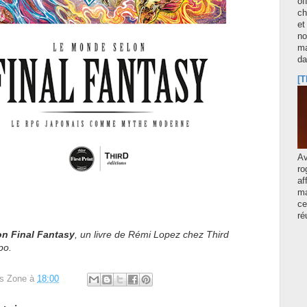
of
ch
et
no
ma
d
[T
A
ro
af
ma
ce
ré
n Final Fantasy
, un livre de Rémi Lopez chez Third
po.
s Zone
à
18:00