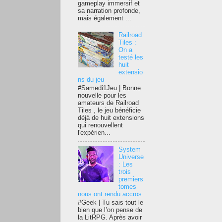
gameplay immersif et
sa narration profonde,
mais également ...
Railroad
Tiles :
On a
testé les
huit
extensio
ns du jeu
#Samedi1Jeu | Bonne
nouvelle pour les
amateurs de Railroad
Tiles , le jeu bénéficie
déjà de huit extensions
qui renouvellent
l'expérien...
System
Universe
: Les
trois
premiers
tomes
nous ont rendu accros
#Geek | Tu sais tout le
bien que l’on pense de
la LitRPG. Après avoir