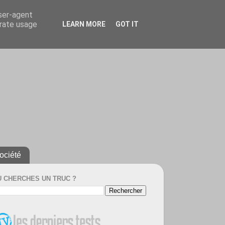
user-agent
erate usage
LEARN MORE
GOT IT
ociété
U CHERCHES UN TRUC ?