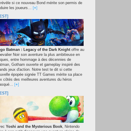
 révèle si ce nouveau Bond mérite son permis de
duire les joueurs…
[
+
]
EST]
go Batman : Legacy of the Dark Knight
offre au
evalier Noir son aventure la plus ambitieuse en
iques, entre hommage à des décennies de
tman, Gotham ouverte et gameplay inspiré des
ands jeux d'action. Notre test te dit si cette
uvelle épopée signée TT Games mérite sa place
x côtés des meilleures aventures du héros
asqué…
[
+
]
EST]
vec
Yoshi and the Mysterious Book
, Nintendo