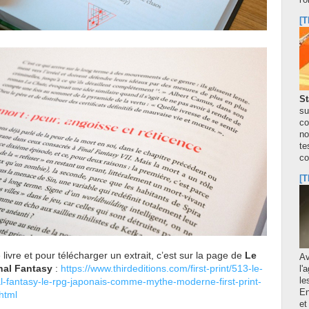
l'
[T
St
su
co
no
te
co
[T
e livre et pour télécharger un extrait, c’est sur la page de
Le
A
nal Fantasy
:
https://www.thirdeditions.com/first-print/513-le-
l'
le
l-fantasy-le-rpg-japonais-comme-mythe-moderne-first-print-
En
html
et