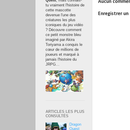
Quest
, mais connais-
Aucun commen
tu vraiment l'histoire de
cette mascotte
Enregistrer u
devenue l'une des
créatures les plus
iconiques du jeu vidéo
? Découvre comment
ce petit monstre bleu
imaginé par Akira
Toriyama a conquis le
cœur de millions de
joueurs et marqué à
jamais l'histoire du
JRPG…
ARTICLES LES PLUS
CONSULTÉS
Dragon
Quest