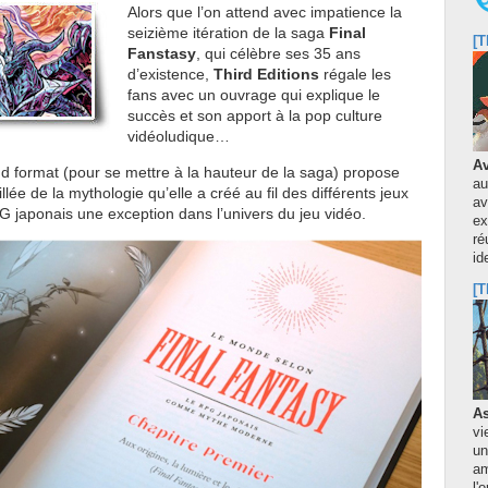
Alors que l’on attend avec impatience la
seizième itération de la saga
Final
[T
Fanstasy
, qui célèbre ses 35 ans
d’existence,
Third Editions
régale les
fans avec un ouvrage qui explique le
succès et son apport à la pop culture
vidéoludique…
Av
d format (pour se mettre à la hauteur de la saga) propose
au
lée de la mythologie qu’elle a créé au fil des différents jeux
av
 japonais une exception dans l’univers du jeu vidéo.
ex
ré
id
[T
As
vi
un
am