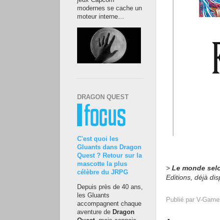
jeux Capcom
modernes se cache un
moteur interne…
DRAGON QUEST
C'est quoi les
Gluants dans Dragon
Quest ? Retour sur la
mascotte la plus
>
Le monde selo
célèbre du JRPG
Editions, déjà dis
Depuis près de 40 ans,
les Gluants
Publié par
V-Game
accompagnent chaque
aventure de
Dragon