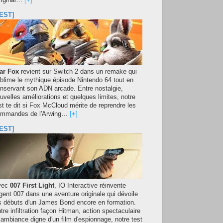
original…
[
+
]
EST]
ar Fox
revient sur Switch 2 dans un remake qui
blime le mythique épisode Nintendo 64 tout en
nservant son ADN arcade. Entre nostalgie,
uvelles améliorations et quelques limites, notre
st te dit si Fox McCloud mérite de reprendre les
mmandes de l'Arwing…
[
+
]
EST]
vec
007 First Light
, IO Interactive réinvente
agent 007 dans une aventure originale qui dévoile
s débuts d'un James Bond encore en formation.
tre infiltration façon Hitman, action spectaculaire
 ambiance digne d'un film d'espionnage, notre test