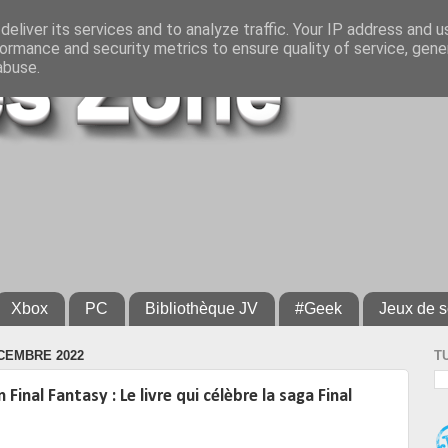
eliver its services and to analyze traffic. Your IP address and 
ormance and security metrics to ensure quality of service, gen
abuse.
Xbox
PC
Bibliothèque JV
#Geek
Jeux de s
CEMBRE 2022
T
Final Fantasy : Le livre qui célèbre la saga Final