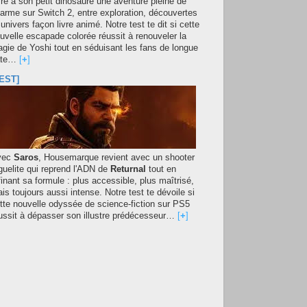
fre à son petit dinosaure une aventure pleine de
arme sur Switch 2, entre exploration, découvertes
 univers façon livre animé. Notre test te dit si cette
uvelle escapade colorée réussit à renouveler la
gie de Yoshi tout en séduisant les fans de longue
ate…
[
+
]
EST]
vec
Saros
, Housemarque revient avec un shooter
guelite qui reprend l'ADN de
Returnal
tout en
finant sa formule : plus accessible, plus maîtrisé,
is toujours aussi intense. Notre test te dévoile si
tte nouvelle odyssée de science-fiction sur PS5
ussit à dépasser son illustre prédécesseur…
[
+
]