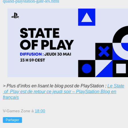
quand-playstation-gate-les.html
> Plus d’infos en lisant le blog post de PlayStation :
Le State
of Play est de retour ce jeudi soir – PlayStation Blog en
français
V-Games Zone
à
18:00
Partager