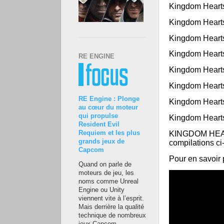
Kingdom Hearts
Kingdom Hearts
Kingdom Hearts
Kingdom Hearts
RE ENGINE
Kingdom Heart
Kingdom Hearts
RE Engine : Plonge
Kingdom Hearts
au cœur du moteur
qui propulse
Kingdom Hearts
Resident Evil
KINGDOM HEAR
Requiem et les plus
grands jeux de
compilations ci
Capcom
Pour en savoir 
Quand on parle de
moteurs de jeu, les
noms comme Unreal
Engine ou Unity
viennent vite à l’esprit.
Mais derrière la qualité
technique de nombreux