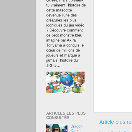
Quest
, mais connais-
tu vraiment l'histoire de
cette mascotte
devenue l'une des
créatures les plus
iconiques du jeu vidéo
? Découvre comment
ce petit monstre bleu
imaginé par Akira
Toriyama a conquis le
cœur de millions de
joueurs et marqué à
jamais l'histoire du
JRPG…
ARTICLES LES PLUS
CONSULTÉS
Article plus r
Dragon
Quest