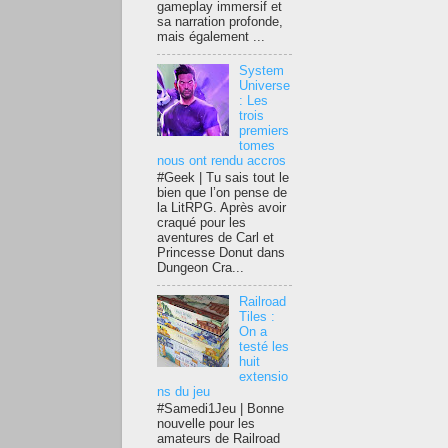
gameplay immersif et
sa narration profonde,
mais également ...
System
Universe
: Les
trois
premiers
tomes
nous ont rendu accros
#Geek | Tu sais tout le
bien que l’on pense de
la LitRPG. Après avoir
craqué pour les
aventures de Carl et
Princesse Donut dans
Dungeon Cra...
Railroad
Tiles :
On a
testé les
huit
extensio
ns du jeu
#Samedi1Jeu | Bonne
nouvelle pour les
amateurs de Railroad