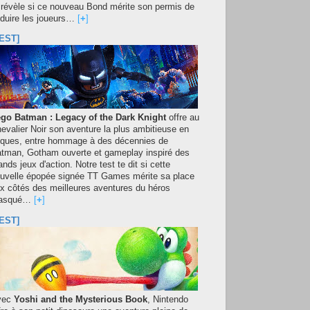
 révèle si ce nouveau Bond mérite son permis de
duire les joueurs…
[
+
]
EST]
go Batman : Legacy of the Dark Knight
offre au
evalier Noir son aventure la plus ambitieuse en
iques, entre hommage à des décennies de
tman, Gotham ouverte et gameplay inspiré des
ands jeux d'action. Notre test te dit si cette
uvelle épopée signée TT Games mérite sa place
x côtés des meilleures aventures du héros
asqué…
[
+
]
EST]
vec
Yoshi and the Mysterious Book
, Nintendo