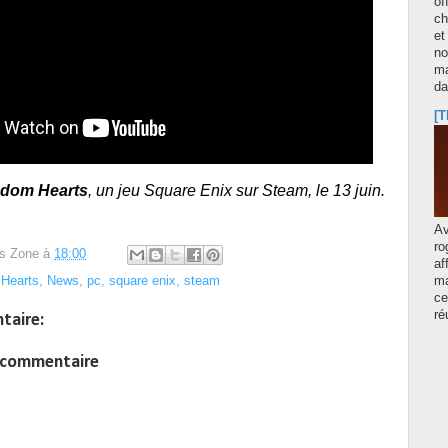
of
ch
et
no
ma
d
[T
dom Hearts
, un jeu Square Enix sur Steam, le 13 juin.
A
ro
s Zone
à
18:00
af
Hearts
,
News
,
pc
,
square enix
,
steam
ma
ce
ré
taire:
n commentaire