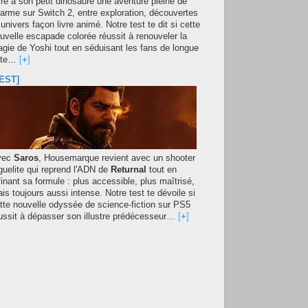
fre à son petit dinosaure une aventure pleine de
arme sur Switch 2, entre exploration, découvertes
 univers façon livre animé. Notre test te dit si cette
uvelle escapade colorée réussit à renouveler la
gie de Yoshi tout en séduisant les fans de longue
ate…
[
+
]
EST]
vec
Saros
, Housemarque revient avec un shooter
guelite qui reprend l'ADN de
Returnal
tout en
finant sa formule : plus accessible, plus maîtrisé,
is toujours aussi intense. Notre test te dévoile si
tte nouvelle odyssée de science-fiction sur PS5
ussit à dépasser son illustre prédécesseur…
[
+
]