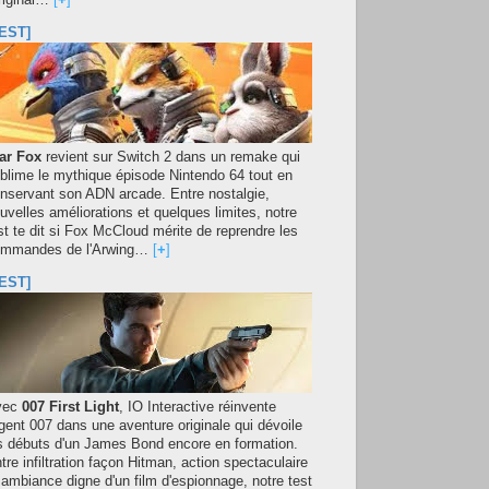
original…
[
+
]
EST]
ar Fox
revient sur Switch 2 dans un remake qui
blime le mythique épisode Nintendo 64 tout en
nservant son ADN arcade. Entre nostalgie,
uvelles améliorations et quelques limites, notre
st te dit si Fox McCloud mérite de reprendre les
mmandes de l'Arwing…
[
+
]
EST]
vec
007 First Light
, IO Interactive réinvente
agent 007 dans une aventure originale qui dévoile
s débuts d'un James Bond encore en formation.
tre infiltration façon Hitman, action spectaculaire
 ambiance digne d'un film d'espionnage, notre test