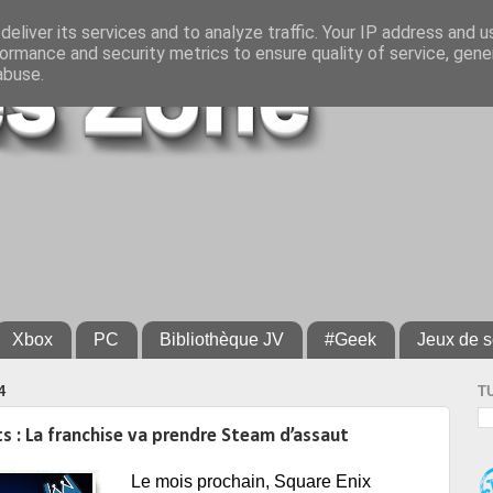
eliver its services and to analyze traffic. Your IP address and 
ormance and security metrics to ensure quality of service, gen
abuse.
Xbox
PC
Bibliothèque JV
#Geek
Jeux de s
4
T
 : La franchise va prendre Steam d’assaut
Le mois prochain, Square Enix