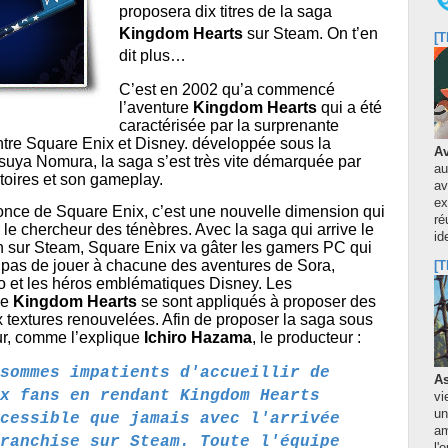
proposera dix titres de la saga
Kingdom Hearts
sur Steam. On t’en
[T
dit plus…
C’est en 2002 qu’a commencé
l’aventure
Kingdom Hearts
qui a été
caractérisée par la surprenante
ntre Square Enix et Disney. développée sous la
Av
tsuya Nomura, la saga s’est très vite démarquée par
au
stoires et son gameplay.
av
ex
once de Square Enix, c’est une nouvelle dimension qui
ré
le chercheur des ténèbres. Avec la saga qui arrive le
id
n sur Steam, Square Enix va gâter les gamers PC qui
pas de jouer à chacune des aventures de Sora,
[T
o et les héros emblématiques Disney. Les
de
Kingdom Hearts
se sont appliqués à proposer des
textures renouvelées. Afin de proposer la saga sous
ur, comme l’explique
Ichiro Hazama
, le producteur :
sommes impatients d'accueillir de
As
x fans en rendant Kingdom Hearts
vi
un
cessible que jamais avec l'arrivée
am
ranchise sur Steam. Toute l'équipe