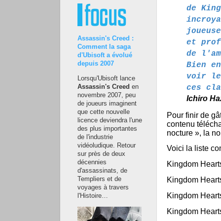
de King
incroya
joueuse
Assassin's Creed :
et prof
Comment la saga
de l'am
d'Ubisoft a évolué
depuis 2007
Bien en
voir le
Lorsqu'Ubisoft lance
ces cla
Assassin's Creed
en
novembre 2007, peu
Ichiro H
de joueurs imaginent
que cette nouvelle
Pour finir de g
licence deviendra l'une
contenu télécha
des plus importantes
nocture », la n
de l'industrie
vidéoludique. Retour
Voici la liste c
sur près de deux
décennies
Kingdom Heart
d'assassinats, de
Templiers et de
Kingdom Hearts
voyages à travers
Kingdom Heart
l'Histoire…
Kingdom Hearts 