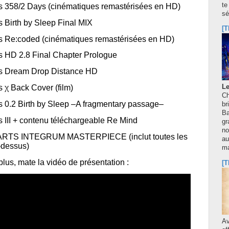
te
 358/2 Days (cinématiques remastérisées en HD)
sé
 Birth by Sleep Final MIX
[T
 Re:coded (cinématiques remastérisées en HD)
 HD 2.8 Final Chapter Prologue
s Dream Drop Distance HD
 χ Back Cover (film)
Le
Ch
 0.2 Birth by Sleep –A fragmentary passage–
br
Ba
 III + contenu téléchargeable Re Mind
gr
no
TS INTEGRUM MASTERPIECE (inclut toutes les
au
-dessus)
m
plus, mate la vidéo de présentation :
[T
A