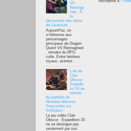
Inscription à :
Publ
VII
Reimagi
ned : À
la
découverte des héros
de l’aventure
Aujourd’hui, on
s’intéresse aux
personnages
principaux de Dragon
Quest VII Reimagined
, remake du RPG
culte. Entre héritiers
royaux, aventur...
L'art de
Clair
Obscur :
Expediti
on 33 au
travers
du portfolio de
Nicholas Maxson-
Francombe sur
ArtStation
Le jeu vidéo Clair
Obscur : Expedition 33
ne se distingue pas
seulement par son