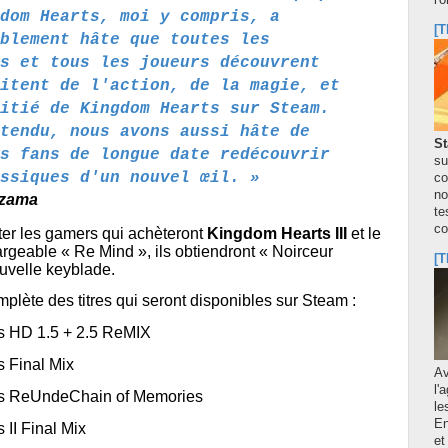
l'
dom Hearts, moi y compris, a
[T
blement hâte que toutes les
s et tous les joueurs découvrent
itent de l'action, de la magie, et
itié de Kingdom Hearts sur Steam.
tendu, nous avons aussi hâte de
St
s fans de longue date redécouvrir
su
ssiques d'un nouvel œil. »
co
no
azama
te
co
âter les gamers qui achèteront
Kingdom Hearts III
et le
rgeable « Re Mind », ils obtiendront « Noirceur
[T
ouvelle keyblade.
omplète des titres qui seront disponibles sur Steam :
s HD 1.5 + 2.5 ReMIX
 Final Mix
A
l'
s ReUndeChain of Memories
le
En
II Final Mix
et