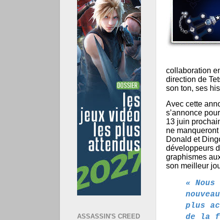
collaboration e
direction de Te
son ton, ses hi
Avec cette ann
s’annonce pour 
13 juin prochai
ne manqueront 
Donald et Ding
développeurs 
graphismes aux 
son meilleur jo
« Nous 
nouveau
plus ac
de la f
ASSASSIN'S CREED