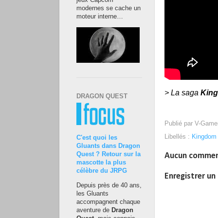
jeux Capcom
modernes se cache un
moteur interne…
> La saga
King
DRAGON QUEST
Publié par
V-Game
Libellés :
Kingdom 
C'est quoi les
Gluants dans Dragon
Quest ? Retour sur la
Aucun commen
mascotte la plus
célèbre du JRPG
Enregistrer u
Depuis près de 40 ans,
les Gluants
accompagnent chaque
aventure de
Dragon