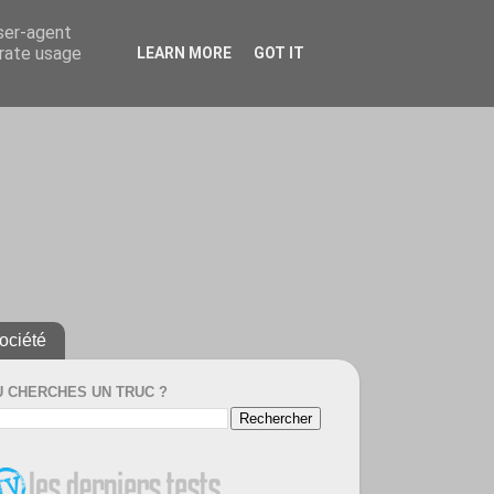
user-agent
erate usage
LEARN MORE
GOT IT
ociété
U CHERCHES UN TRUC ?