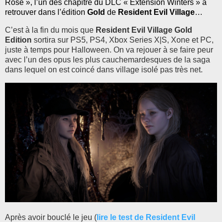
Rose », l’un des chapitre du DLC « Extension Winters » à
retrouver dans l’édition
Gold
de
Resident Evil Village
…
C’est à la fin du mois que
Resident Evil Village Gold
Edition
sortira sur PS5, PS4, Xbox Series X|S, Xone et PC,
juste à temps pour Halloween. On va rejouer à se faire peur
avec l’un des opus les plus cauchemardesques de la saga
dans lequel on est coincé dans village isolé pas très net.
Après avoir bouclé le jeu (
lire le test de Resident Evil