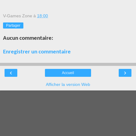
V-Games Zone
à
18:00
Partager
Aucun commentaire:
Enregistrer un commentaire
‹
›
Accueil
Afficher la version Web