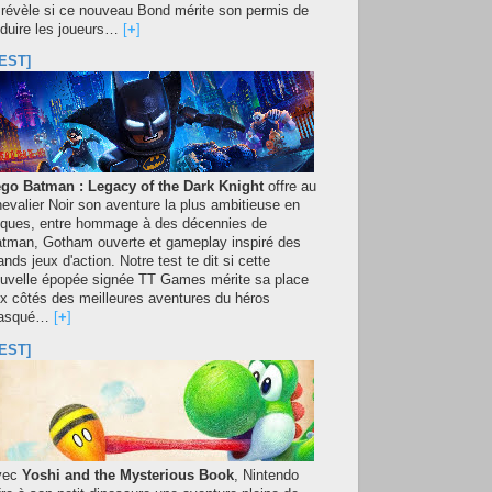
 révèle si ce nouveau Bond mérite son permis de
duire les joueurs…
[
+
]
EST]
go Batman : Legacy of the Dark Knight
offre au
evalier Noir son aventure la plus ambitieuse en
iques, entre hommage à des décennies de
tman, Gotham ouverte et gameplay inspiré des
ands jeux d'action. Notre test te dit si cette
uvelle épopée signée TT Games mérite sa place
x côtés des meilleures aventures du héros
asqué…
[
+
]
EST]
vec
Yoshi and the Mysterious Book
, Nintendo