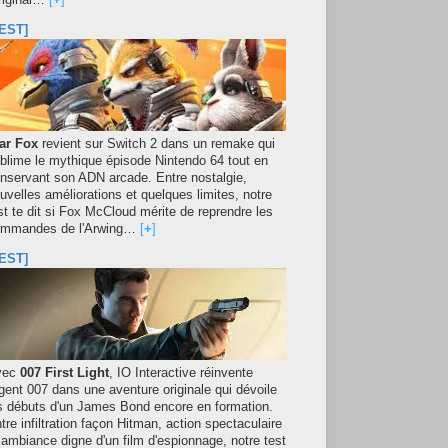
original…
[
+
]
EST]
ar Fox
revient sur Switch 2 dans un remake qui
blime le mythique épisode Nintendo 64 tout en
nservant son ADN arcade. Entre nostalgie,
uvelles améliorations et quelques limites, notre
st te dit si Fox McCloud mérite de reprendre les
mmandes de l'Arwing…
[
+
]
EST]
vec
007 First Light
, IO Interactive réinvente
agent 007 dans une aventure originale qui dévoile
s débuts d'un James Bond encore en formation.
tre infiltration façon Hitman, action spectaculaire
 ambiance digne d'un film d'espionnage, notre test