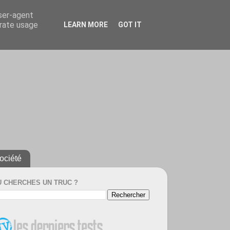
user-agent
erate usage
LEARN MORE
GOT IT
ociété
U CHERCHES UN TRUC ?