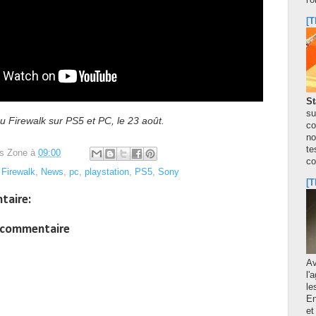
l'
[T
St
su
eu Firewalk sur PS5 et PC, le 23 août.
co
no
te
s Zone
à
09:00
co
,
Firewalk
,
News
,
pc
,
playstation
,
PS5
,
Sony
[T
taire:
n commentaire
A
l'
le
En
et