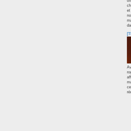
of
ch
et
no
ma
d
[T
A
ro
af
ma
ce
ré