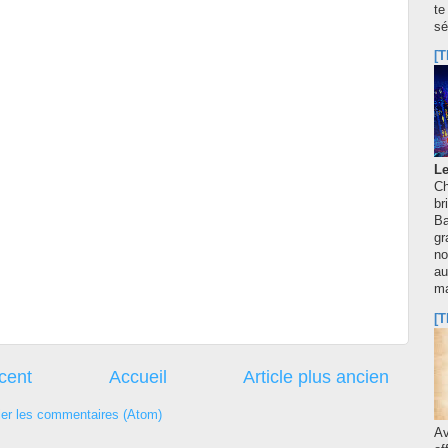
te
sé
[T
Le
Ch
br
Ba
gr
no
au
m
[T
écent
Accueil
Article plus ancien
ier les commentaires (Atom)
A