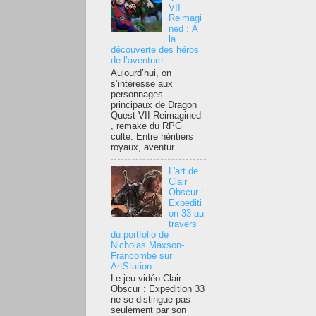
VII
Reimagi
ned : À
la
découverte des héros
de l’aventure
Aujourd’hui, on
s’intéresse aux
personnages
principaux de Dragon
Quest VII Reimagined
, remake du RPG
culte. Entre héritiers
royaux, aventur...
L'art de
Clair
Obscur :
Expediti
on 33 au
travers
du portfolio de
Nicholas Maxson-
Francombe sur
ArtStation
Le jeu vidéo Clair
Obscur : Expedition 33
ne se distingue pas
seulement par son