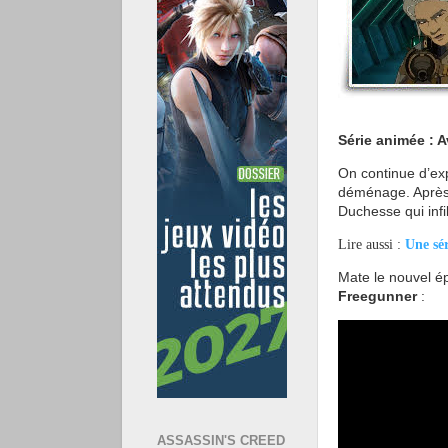
Série animée : 
On continue d’exp
déménage. Après l
Duchesse qui infil
Lire aussi :
Une sé
Mate le nouvel é
Freegunner
:
ASSASSIN'S CREED