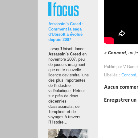
Assassin's Creed :
Comment la saga
d'Ubisoft a évolué
depuis 2007
Lorsqu'Ubisoft lance
>
Concord
, un j
Assassin's Creed
en
novembre 2007, peu
de joueurs imaginent
Publié par
V-Game
que cette nouvelle
Libellés :
Concord
licence deviendra l'une
des plus importantes
de l'industrie
Aucun commen
vidéoludique. Retour
sur près de deux
Enregistrer u
décennies
d'assassinats, de
Templiers et de
voyages à travers
l'Histoire…