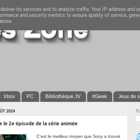
eliver its services and to analyze traffic. Your IP address and 
ormance and security metrics to ensure quality of service, gen
abuse.
Xbox
PC
Bibliothèque JV
#Geek
Jeux de s
ÛT 2024
T
 le 2e épisode de la série animée
C’est le meilleur moyen que Sony a trouvé