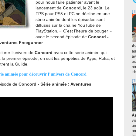
pour nous faire patienter avant le
lancement de
Concord
, le 23 août. Le
[T
FPS pour PS5 et PC se décline en une
série animée dont les épisodes sont
diffusés sur la chaîne YouTube de
PlayStation. « C'est l'heure de bouger »
avec le second épisode de
Concord -
Aventures Freegunner
…
Av
au
lorer l’univers de
Concord
avec cette série animée qui
av
e premier épisode, on suit les péripéties de Kyps, Roka, et
ex
trent la Guilde.
ré
id
rie animée pour découvrir l’univers de Concord
[T
pisode de
Concord - Série animée : Aventures
As
vi
un
am