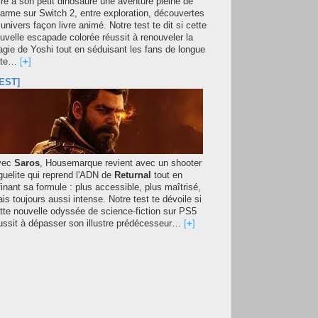
fre à son petit dinosaure une aventure pleine de
arme sur Switch 2, entre exploration, découvertes
 univers façon livre animé. Notre test te dit si cette
uvelle escapade colorée réussit à renouveler la
gie de Yoshi tout en séduisant les fans de longue
ate…
[
+
]
EST]
vec
Saros
, Housemarque revient avec un shooter
guelite qui reprend l'ADN de
Returnal
tout en
finant sa formule : plus accessible, plus maîtrisé,
is toujours aussi intense. Notre test te dévoile si
tte nouvelle odyssée de science-fiction sur PS5
ussit à dépasser son illustre prédécesseur…
[
+
]