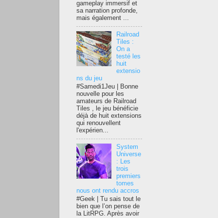
gameplay immersif et
sa narration profonde,
mais également ...
Railroad
Tiles :
On a
testé les
huit
extensio
ns du jeu
#Samedi1Jeu | Bonne
nouvelle pour les
amateurs de Railroad
Tiles , le jeu bénéficie
déjà de huit extensions
qui renouvellent
l'expérien...
System
Universe
: Les
trois
premiers
tomes
nous ont rendu accros
#Geek | Tu sais tout le
bien que l’on pense de
la LitRPG. Après avoir