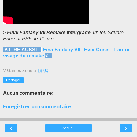
>
Final Fantasy VII Remake Intergrade
, un jeu Square
Enix sur PS5, le 11 juin.
À LIRE AUSSI :
FinalFantasy VII - Ever Crisis : L’autre
visage du remake
<
.
V-Games Zone
à
18:00
Partager
Aucun commentaire:
Enregistrer un commentaire
‹
›
Accueil