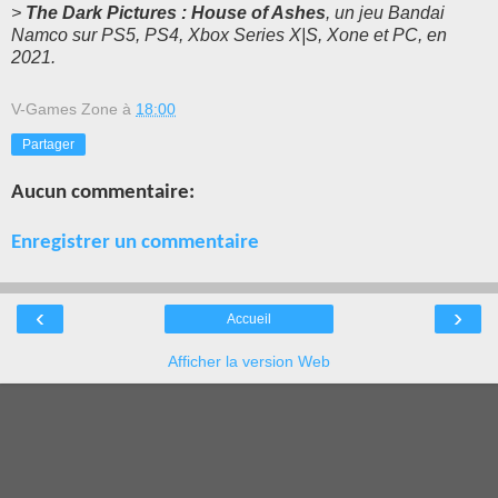
>
The Dark Pictures : House of Ashes
, un jeu Bandai
Namco sur PS5, PS4, Xbox Series X|S, Xone et PC, en
2021.
V-Games Zone
à
18:00
Partager
Aucun commentaire:
Enregistrer un commentaire
‹
›
Accueil
Afficher la version Web