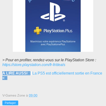
> Pour en profiter, rendez-vous sur le PlayStation Store :
https://store.playstation.com/fr-fr/deals
À LIRE AUSSI :
La PS5 est officiellement sortie en France
<
.
V-Games Zone
à
09:00
Partager