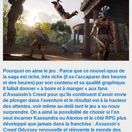
Pourquoi on aime le jeu : Parce que ce nouvel opus de
la saga est riche, très riche (il va t’accaparer des heures
et des heures) par son contenu et sa qualité graphique.
Il fallait donner « à boire et à manger » aux fans
d’Assassin’s Creed pour qu’ils continuent d’avoir envie
de plonger dans l’aventure et le résultat est à la hauteur
des attentes, voir même au-delà tant le jeu a su nous
surprendre. On a aimé la possibilité de choisir si l’on
veut incarner Kassandra ou Alexios et le côté RPG plus
développé que jamais dans la franchise :
Assassin's
Creed Odyssey
renouvelle et réinvente le monde des