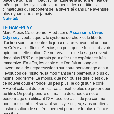
place ce qui a un impact sur la faune et la flore. Il en est de
même pour les cycles de la journée et les conditions
climatiques qui apportent de la diversité dans une aventure
plus dynamique que jamais.
Note 5/5
LE GAMEPLAY
Marc-Alexis Côté, Senior Producer d’
Assassin's Creed
Odyssey
, voulait que « le système de choix et la liberté
d’action soient au centre du jeu » et après avoir fait un tour
en Grèce aux côtés d’Alexios, on peut que le féliciter d’avoir
opté pour cette option. Ce nouveau titre de la saga se veut
donc plus RPG que jamais pour offrir une expérience très
immersive. En effet, les choix que l’on fait au long de
l’aventure a des répercussions sur notre personnage et sur
l’évolution de l’histoire, la modifiant sensiblement, à plus ou
moins long terme. Le moins, que l’on puisse dire, c’est que
ce nouvel opus enfonce, un peu plus, le doigt sur le côté
RPG et cela fait du bien, car cela insuffle plus de profondeur
au titre. On peut prendre en main la destinée de notre
personnage en utilisant l’XP récoltée au fil du jeu comme
bon nous semble et suivant son style de jeu, sans oublier la
customisation de son équipement pour être le plus efficace
possible.