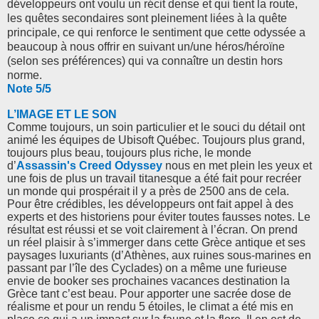
développeurs ont voulu un récit dense et qui tient la route,
les quêtes secondaires sont pleinement liées à la quête
principale, ce qui renforce le sentiment que cette odyssée a
beaucoup à nous offrir en suivant un/une héros/héroïne
(selon ses préférences) qui va connaître un destin hors
norme.
Note 5/5
L’IMAGE ET LE SON
Comme toujours, un soin particulier et le souci du détail ont
animé les équipes de Ubisoft Québec. Toujours plus grand,
toujours plus beau, toujours plus riche, le monde
d’
Assassin's Creed Odyssey
nous en met plein les yeux et
une fois de plus un travail titanesque a été fait pour recréer
un monde qui prospérait il y a près de 2500 ans de cela.
Pour être crédibles, les développeurs ont fait appel à des
experts et des historiens pour éviter toutes fausses notes. Le
résultat est réussi et se voit clairement à l’écran. On prend
un réel plaisir à s’immerger dans cette Grèce antique et ses
paysages luxuriants (d’Athènes, aux ruines sous-marines en
passant par l’île des Cyclades) on a même une furieuse
envie de booker ses prochaines vacances destination la
Grèce tant c’est beau. Pour apporter une sacrée dose de
réalisme et pour un rendu 5 étoiles, le climat a été mis en