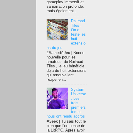
gameplay immersif et
sa narration profonde,
mais également ...
Railroad
Tiles :
On a
testé les
huit
extensio
ns du jeu
#Samedi1Jeu | Bonne
nouvelle pour les
amateurs de Railroad
Tiles , le jeu bénéficie
déjà de huit extensions
qui renouvellent
l'expérien...
System
Universe
: Les
trois
premiers
tomes
nous ont rendu accros
#Geek | Tu sais tout le
bien que l’on pense de
la LitRPG. Après avoir