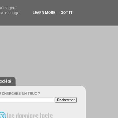
user-agent
erate usage
LEARN MORE
GOT IT
ociété
U CHERCHES UN TRUC ?