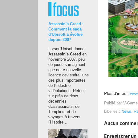
Assassin's Creed :
Comment la saga
d'Ubisoft a évolué
depuis 2007
Lorsqu'Ubisoft lance
Assassin's Creed
en
novembre 2007, peu
de joueurs imaginent
que cette nouvelle
licence deviendra l'une
des plus importantes
de l'industrie
vidéoludique. Retour
Plus d’infos :
www.
sur près de deux
décennies
Publié par
V-Game
d'assassinats, de
Libellés :
News
,
Ra
Templiers et de
voyages à travers
l'Histoire…
Aucun commen
Enregistrer u