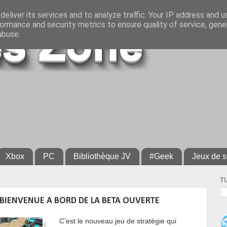
eliver its services and to analyze traffic. Your IP address and 
ormance and security metrics to ensure quality of service, gen
abuse.
Xbox
PC
Bibliothèque JV
#Geek
Jeux de s
T
: BIENVENUE A BORD DE LA BETA OUVERTE
C’est le nouveau jeu de stratégie qui