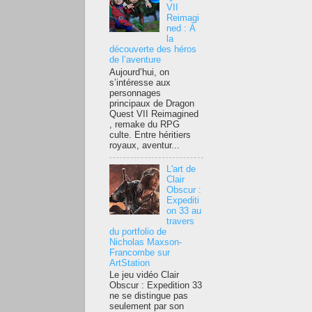
VII
Reimagi
ned : À
la
découverte des héros
de l’aventure
Aujourd’hui, on
s’intéresse aux
personnages
principaux de Dragon
Quest VII Reimagined
, remake du RPG
culte. Entre héritiers
royaux, aventur...
L'art de
Clair
Obscur :
Expediti
on 33 au
travers
du portfolio de
Nicholas Maxson-
Francombe sur
ArtStation
Le jeu vidéo Clair
Obscur : Expedition 33
ne se distingue pas
seulement par son