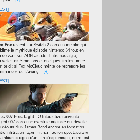
original…
[
+
]
EST]
ar Fox
revient sur Switch 2 dans un remake qui
blime le mythique épisode Nintendo 64 tout en
nservant son ADN arcade. Entre nostalgie,
uvelles améliorations et quelques limites, notre
st te dit si Fox McCloud mérite de reprendre les
mmandes de l'Arwing…
[
+
]
EST]
vec
007 First Light
, IO Interactive réinvente
agent 007 dans une aventure originale qui dévoile
s débuts d'un James Bond encore en formation.
tre infiltration façon Hitman, action spectaculaire
 ambiance digne d'un film d'espionnage, notre test