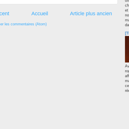
of
ch
et
écent
Accueil
Article plus ancien
no
ma
ier les commentaires (Atom)
d
[T
A
ro
af
ma
ce
ré