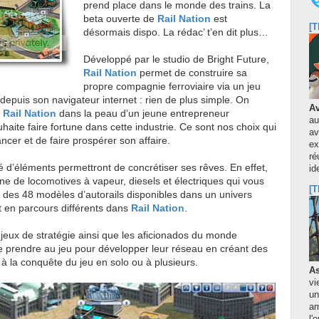
prend place dans le monde des trains. La
beta ouverte de
Rail Nation
est
[T
désormais dispo. La rédac’ t’en dit plus…
Développé par le studio de Bright Future,
Rail Nation
permet de construire sa
propre compagnie ferroviaire via un jeu
e depuis son navigateur internet : rien de plus simple. On
Av
e
Rail Nation
dans la peau d’un jeune entrepreneur
au
uhaite faire fortune dans cette industrie. Ce sont nos choix qui
av
ncer et de faire prospérer son affaire.
ex
ré
ié d’éléments permettront de concrétiser ses rêves. En effet,
id
ine de locomotives à vapeur, diesels et électriques qui vous
[T
 des 48 modèles d’autorails disponibles dans un univers
et en parcours différents dans
Rail Nation
.
jeux de stratégie ainsi que les aficionados du monde
se prendre au jeu pour développer leur réseau en créant des
r à la conquête du jeu en solo ou à plusieurs.
As
vi
un
am