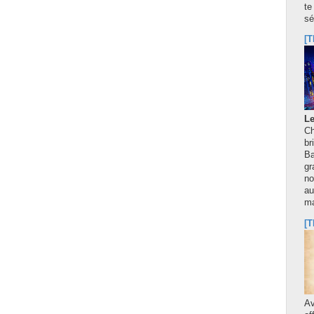
te
sé
[T
Le
Ch
br
Ba
gr
no
au
m
[T
A