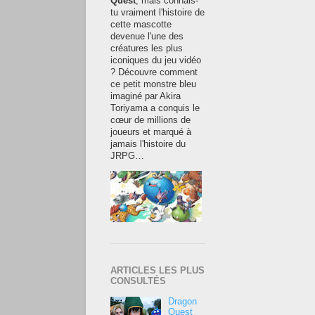
Quest
, mais connais-
tu vraiment l'histoire de
cette mascotte
devenue l'une des
créatures les plus
iconiques du jeu vidéo
? Découvre comment
ce petit monstre bleu
imaginé par Akira
Toriyama a conquis le
cœur de millions de
joueurs et marqué à
jamais l'histoire du
JRPG…
ARTICLES LES PLUS
CONSULTÉS
Dragon
Quest