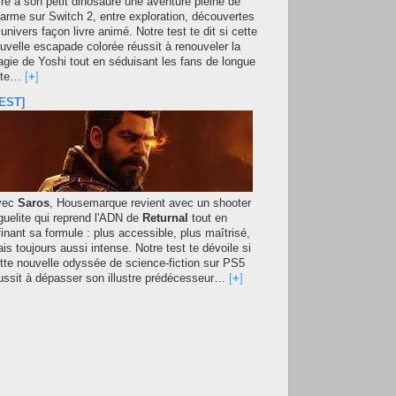
fre à son petit dinosaure une aventure pleine de
arme sur Switch 2, entre exploration, découvertes
 univers façon livre animé. Notre test te dit si cette
uvelle escapade colorée réussit à renouveler la
gie de Yoshi tout en séduisant les fans de longue
ate…
[
+
]
EST]
vec
Saros
, Housemarque revient avec un shooter
guelite qui reprend l'ADN de
Returnal
tout en
finant sa formule : plus accessible, plus maîtrisé,
is toujours aussi intense. Notre test te dévoile si
tte nouvelle odyssée de science-fiction sur PS5
ussit à dépasser son illustre prédécesseur…
[
+
]