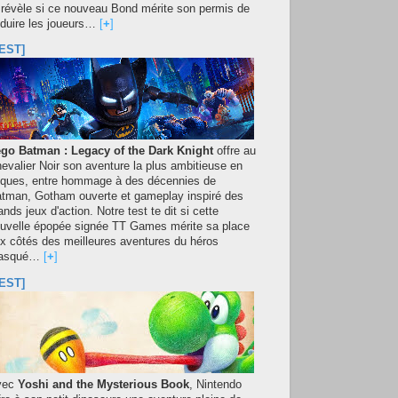
 révèle si ce nouveau Bond mérite son permis de
duire les joueurs…
[
+
]
EST]
go Batman : Legacy of the Dark Knight
offre au
evalier Noir son aventure la plus ambitieuse en
iques, entre hommage à des décennies de
tman, Gotham ouverte et gameplay inspiré des
ands jeux d'action. Notre test te dit si cette
uvelle épopée signée TT Games mérite sa place
x côtés des meilleures aventures du héros
asqué…
[
+
]
EST]
vec
Yoshi and the Mysterious Book
, Nintendo