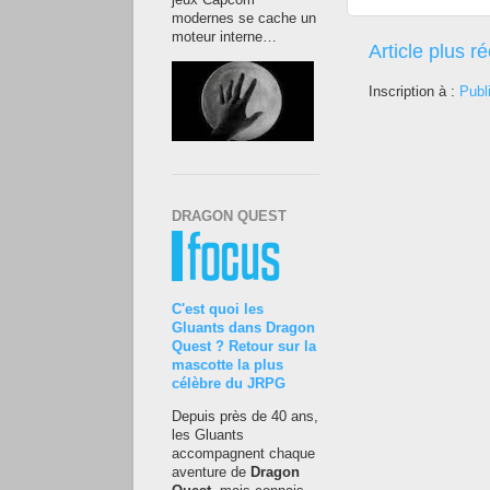
jeux Capcom
modernes se cache un
moteur interne…
Article plus r
Inscription à :
Publ
DRAGON QUEST
C'est quoi les
Gluants dans Dragon
Quest ? Retour sur la
mascotte la plus
célèbre du JRPG
Depuis près de 40 ans,
les Gluants
accompagnent chaque
aventure de
Dragon