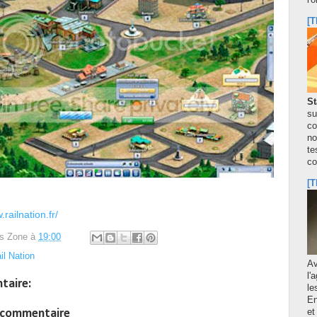
l'
[T
St
su
co
no
te
co
[T
railnation.fr/
s Zone
à
19:00
il Nation
A
l'
taire:
le
En
n commentaire
et