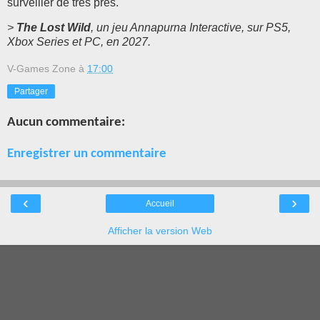
surveiller de très près.
>
The Lost Wild
, un jeu Annapurna Interactive, sur PS5,
Xbox Series et PC, en 2027.
V-Games Zone
à
17:00
Partager
Aucun commentaire:
Enregistrer un commentaire
‹
›
Accueil
Afficher la version Web