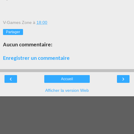
V-Games Zone
à
18:00
Partager
Aucun commentaire:
Enregistrer un commentaire
‹
›
Accueil
Afficher la version Web