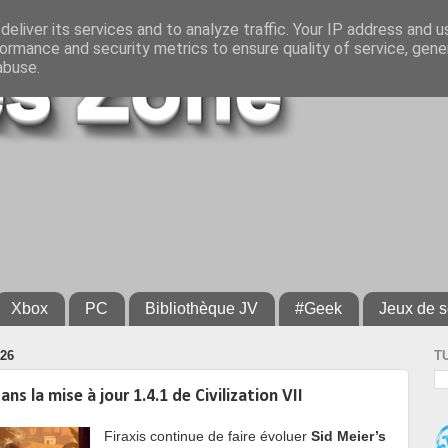
eliver its services and to analyze traffic. Your IP address and 
ormance and security metrics to ensure quality of service, gen
abuse.
Xbox
PC
Bibliothèque JV
#Geek
Jeux de s
026
T
ns la mise à jour 1.4.1 de Civilization VII
Firaxis continue de faire évoluer
Sid Meier’s