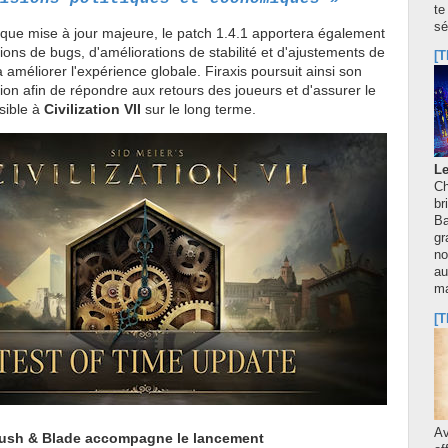
te
sé
e mise à jour majeure, le patch 1.4.1 apportera également
tions de bugs, d'améliorations de stabilité et d'ajustements de
[T
à améliorer l'expérience globale. Firaxis poursuit ainsi son
ation afin de répondre aux retours des joueurs et d'assurer le
ssible à
Civilization VII
sur le long terme.
Le
Ch
br
Ba
gr
no
au
m
[T
A
rush & Blade accompagne le lancement