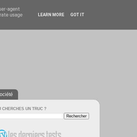
user-agent
erate usage
LEARN MORE
GOT IT
ociété
U CHERCHES UN TRUC ?