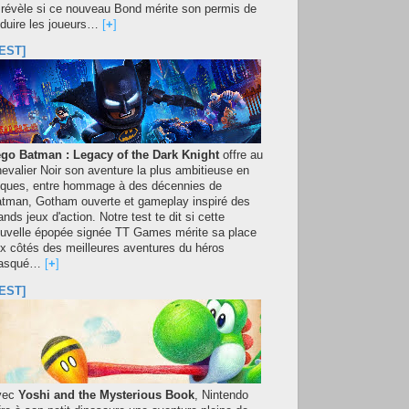
 révèle si ce nouveau Bond mérite son permis de
duire les joueurs…
[
+
]
EST]
go Batman : Legacy of the Dark Knight
offre au
evalier Noir son aventure la plus ambitieuse en
iques, entre hommage à des décennies de
tman, Gotham ouverte et gameplay inspiré des
ands jeux d'action. Notre test te dit si cette
uvelle épopée signée TT Games mérite sa place
x côtés des meilleures aventures du héros
asqué…
[
+
]
EST]
vec
Yoshi and the Mysterious Book
, Nintendo