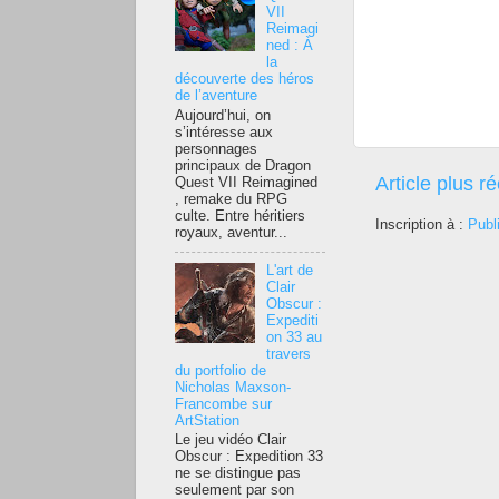
VII
Reimagi
ned : À
la
découverte des héros
de l’aventure
Aujourd’hui, on
s’intéresse aux
personnages
principaux de Dragon
Article plus r
Quest VII Reimagined
, remake du RPG
culte. Entre héritiers
Inscription à :
Publ
royaux, aventur...
L'art de
Clair
Obscur :
Expediti
on 33 au
travers
du portfolio de
Nicholas Maxson-
Francombe sur
ArtStation
Le jeu vidéo Clair
Obscur : Expedition 33
ne se distingue pas
seulement par son