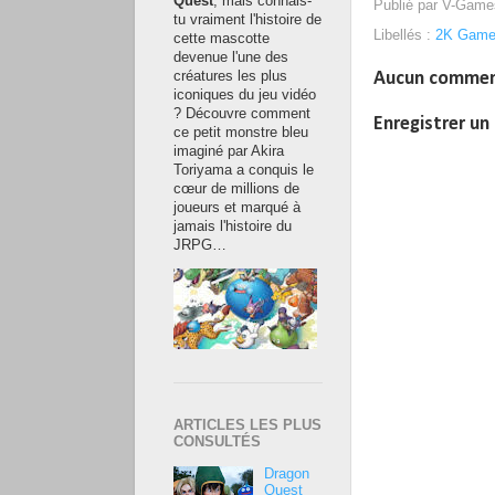
Quest
, mais connais-
Publié par
V-Game
tu vraiment l'histoire de
Libellés :
2K Gam
cette mascotte
devenue l'une des
Aucun commen
créatures les plus
iconiques du jeu vidéo
? Découvre comment
Enregistrer u
ce petit monstre bleu
imaginé par Akira
Toriyama a conquis le
cœur de millions de
joueurs et marqué à
jamais l'histoire du
JRPG…
ARTICLES LES PLUS
CONSULTÉS
Dragon
Quest