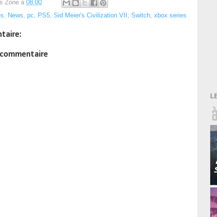
s Zone
à
08:00
es
,
News
,
pc
,
PS5
,
Sid Meier's Civilization VII
,
Switch
,
xbox series
taire:
n commentaire
L