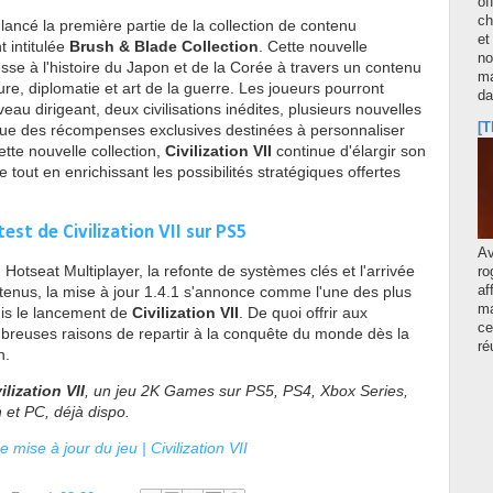
of
ch
 lancé la première partie de la collection de contenu
et
t intitulée
Brush & Blade Collection
. Cette nouvelle
no
esse à l'histoire du Japon et de la Corée à travers un contenu
ma
ture, diplomatie et art de la guerre. Les joueurs pourront
d
eau dirigeant, deux civilisations inédites, plusieurs nouvelles
[T
 que des récompenses exclusives destinées à personnaliser
cette nouvelle collection,
Civilization VII
continue d'élargir son
 tout en enrichissant les possibilités stratégiques offertes
test de Civilization VII sur PS5
A
 Hotseat Multiplayer, la refonte de systèmes clés et l'arrivée
ro
enus, la mise à jour 1.4.1 s'annonce comme l'une des plus
af
ma
is le lancement de
Civilization VII
. De quoi offrir aux
ce
breuses raisons de repartir à la conquête du monde dès la
ré
n.
ilization VII
, un jeu 2K Games sur PS5, PS4, Xbox Series,
 et PC, déjà dispo.
 mise à jour du jeu | Civilization VII