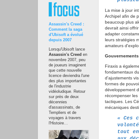
La mise à jour in
Archipel afin de 
beaucoup plus al
Assassin's Creed :
devrait ainsi offr
Comment la saga
adapter constamm
d'Ubisoft a évolué
leurs stratégies m
depuis 2007
amateurs d'explo
Lorsqu'Ubisoft lance
Assassin's Creed
en
Gouvernements,
novembre 2007, peu
de joueurs imaginent
Firaxis a égalem
que cette nouvelle
fondamentaux du 
licence deviendra l'une
d'ajustements visa
des plus importantes
formes de pouvoi
de l'industrie
développement des
vidéoludique. Retour
récompenser les 
sur près de deux
tactiques. Les Cé
décennies
mécaniques destin
d'assassinats, de
Templiers et de
« Ces c
voyages à travers
l'Histoire…
volonté
tout en
aux déc