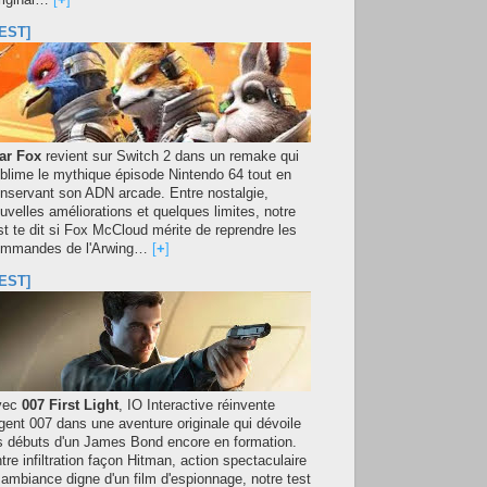
original…
[
+
]
EST]
ar Fox
revient sur Switch 2 dans un remake qui
blime le mythique épisode Nintendo 64 tout en
nservant son ADN arcade. Entre nostalgie,
uvelles améliorations et quelques limites, notre
st te dit si Fox McCloud mérite de reprendre les
mmandes de l'Arwing…
[
+
]
EST]
vec
007 First Light
, IO Interactive réinvente
agent 007 dans une aventure originale qui dévoile
s débuts d'un James Bond encore en formation.
tre infiltration façon Hitman, action spectaculaire
 ambiance digne d'un film d'espionnage, notre test