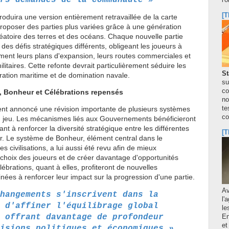
l'
[T
troduira une version entièrement retravaillée de la carte
proposer des parties plus variées grâce à une génération
éatoire des terres et des océans. Chaque nouvelle partie
ir des défis stratégiques différents, obligeant les joueurs à
ent leurs plans d'expansion, leurs routes commerciales et
ilitaires. Cette refonte devrait particulièrement séduire les
St
ration maritime et de domination navale.
su
co
 Bonheur et Célébrations repensés
no
te
ent annoncé une révision importante de plusieurs systèmes
co
jeu. Les mécanismes liés aux Gouvernements bénéficieront
nt à renforcer la diversité stratégique entre les différentes
[T
r. Le système de Bonheur, élément central dans le
 civilisations, a lui aussi été revu afin de mieux
choix des joueurs et de créer davantage d'opportunités
lébrations, quant à elles, profiteront de nouvelles
ées à renforcer leur impact sur la progression d'une partie.
A
hangements s'inscrivent dans la
l'
 d'affiner l'équilibrage global
le
 offrant davantage de profondeur
En
et
isions politiques et économiques »