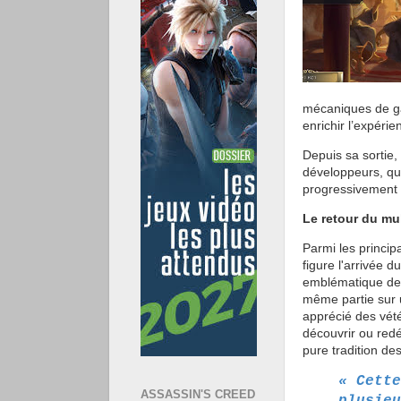
mécaniques de g
enrichir l’expéri
Depuis sa sortie,
développeurs, qui
progressivement 
Le retour du mu
Parmi les princip
figure l'arrivée d
emblématique de 
même partie sur u
apprécié des vété
découvrir ou red
pure tradition des
« Cette
ASSASSIN'S CREED
plusieu