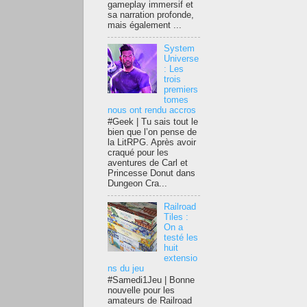
gameplay immersif et
sa narration profonde,
mais également ...
System
Universe
: Les
trois
premiers
tomes
nous ont rendu accros
#Geek | Tu sais tout le
bien que l’on pense de
la LitRPG. Après avoir
craqué pour les
aventures de Carl et
Princesse Donut dans
Dungeon Cra...
Railroad
Tiles :
On a
testé les
huit
extensio
ns du jeu
#Samedi1Jeu | Bonne
nouvelle pour les
amateurs de Railroad