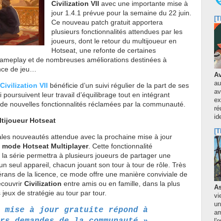
Civilization VII
avec une importante mise à
jour 1.4.1 prévue pour la semaine du 22 juin.
[T
Ce nouveau patch gratuit apportera
plusieurs fonctionnalités attendues par les
joueurs, dont le retour du multijoueur en
Hotseat, une refonte de certaines
ameplay et de nombreuses améliorations destinées à
ence de jeu…
Av
au
Civilization VII
bénéficie d’un suivi régulier de la part de ses
av
 poursuivent leur travail d’équilibrage tout en intégrant
ex
de nouvelles fonctionnalités réclamées par la communauté.
ré
id
ltijoueur Hotseat
[T
ales nouveautés attendue avec la prochaine mise à jour
u
mode Hotseat Multiplayer
. Cette fonctionnalité
la série permettra à plusieurs joueurs de partager une
n seul appareil, chacun jouant son tour à tour de rôle. Très
rans de la licence, ce mode offre une manière conviviale de
écouvrir
Civilization
entre amis ou en famille, dans la plus
As
 jeux de stratégie au tour par tour.
vi
un
 mise à jour gratuite répond à
am
rs demandes de la communauté »