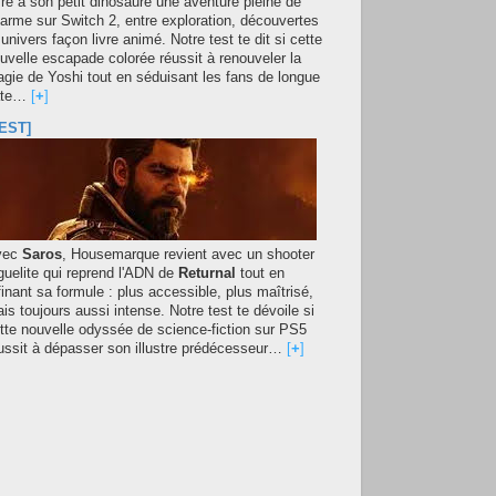
fre à son petit dinosaure une aventure pleine de
arme sur Switch 2, entre exploration, découvertes
 univers façon livre animé. Notre test te dit si cette
uvelle escapade colorée réussit à renouveler la
gie de Yoshi tout en séduisant les fans de longue
ate…
[
+
]
EST]
vec
Saros
, Housemarque revient avec un shooter
guelite qui reprend l'ADN de
Returnal
tout en
finant sa formule : plus accessible, plus maîtrisé,
is toujours aussi intense. Notre test te dévoile si
tte nouvelle odyssée de science-fiction sur PS5
ussit à dépasser son illustre prédécesseur…
[
+
]