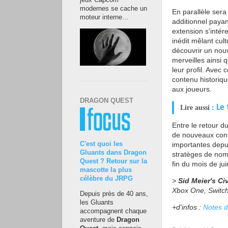
jeux Capcom
modernes se cache un
En parallèle sera
moteur interne…
additionnel payan
extension s'intér
inédit mêlant cul
découvrir un nouv
merveilles ainsi
leur profil. Avec 
contenu historique
aux joueurs.
DRAGON QUEST
Le 
Lire aussi :
Entre le retour du
de nouveaux cont
C'est quoi les
importantes depu
Gluants dans Dragon
stratèges de nom
Quest ? Retour sur la
fin du mois de jui
mascotte la plus
célèbre du JRPG
>
Sid Meier's Civ
Xbox One, Switch
Depuis près de 40 ans,
les Gluants
+d'infos :
Notes de
accompagnent chaque
aventure de
Dragon