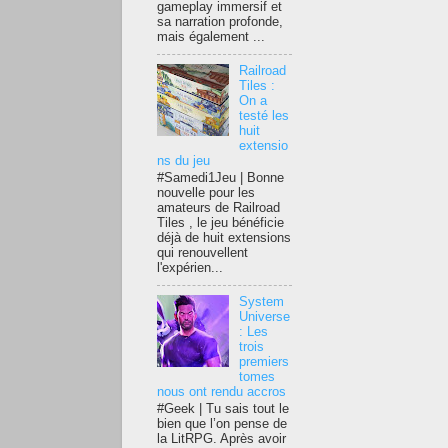
gameplay immersif et
sa narration profonde,
mais également ...
Railroad
Tiles :
On a
testé les
huit
extensio
ns du jeu
#Samedi1Jeu | Bonne
nouvelle pour les
amateurs de Railroad
Tiles , le jeu bénéficie
déjà de huit extensions
qui renouvellent
l'expérien...
System
Universe
: Les
trois
premiers
tomes
nous ont rendu accros
#Geek | Tu sais tout le
bien que l’on pense de
la LitRPG. Après avoir