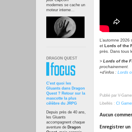
jeux Capcom
modernes se cache un
moteur interne…
L’automne 2026 s
et
Lords of the F
près. Dans tous le
DRAGON QUEST
>
Lords of the Fa
prochainement.
+d'infos :
Lords of
C'est quoi les
Gluants dans Dragon
Quest ? Retour sur la
Publié par
V-Game
mascotte la plus
Libellés :
CI Game
célèbre du JRPG
Depuis près de 40 ans,
Aucun commen
les Gluants
accompagnent chaque
Enregistrer u
aventure de
Dragon