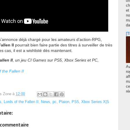
of
ch
et
no
ma
d
[T
’annonce déjà chargé pour les amateurs d’action-RPG,
allen II
pourrait bien faire partie des titres à surveiller de très
s cas, il est a wishlisté dès maintenant.
llen II
, un jeu CI Games sur PS5, Xbox Series et PC,
A
 the Fallen II
ro
af
ma
ce
ré
s Zone
à
12:00
s
,
Lords of the Fallen II
,
News
,
pc
,
Plaion
,
PS5
,
Xbox Series X|S
taire:
n commentaire