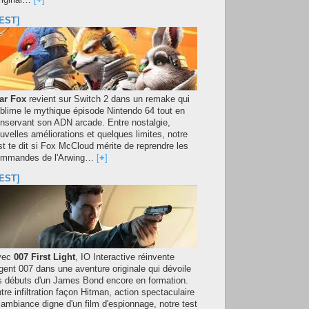
original…
[
+
]
EST]
ar Fox
revient sur Switch 2 dans un remake qui
blime le mythique épisode Nintendo 64 tout en
nservant son ADN arcade. Entre nostalgie,
uvelles améliorations et quelques limites, notre
st te dit si Fox McCloud mérite de reprendre les
mmandes de l'Arwing…
[
+
]
EST]
vec
007 First Light
, IO Interactive réinvente
agent 007 dans une aventure originale qui dévoile
s débuts d'un James Bond encore en formation.
tre infiltration façon Hitman, action spectaculaire
 ambiance digne d'un film d'espionnage, notre test