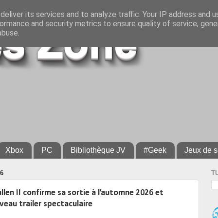
eliver its services and to analyze traffic. Your IP address and 
ormance and security metrics to ensure quality of service, gen
abuse.
Xbox
PC
Bibliothèque JV
#Geek
Jeux de s
26
T
llen II confirme sa sortie à l’automne 2026 et
veau trailer spectaculaire