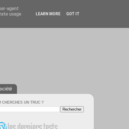
user-agent
erate usage
LEARN MORE
GOT IT
ociété
U CHERCHES UN TRUC ?