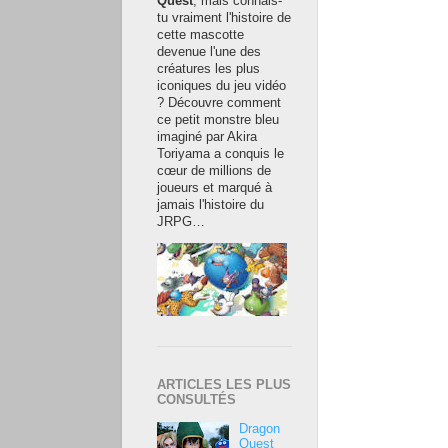
Quest
, mais connais-
tu vraiment l'histoire de
cette mascotte
devenue l'une des
créatures les plus
iconiques du jeu vidéo
? Découvre comment
ce petit monstre bleu
imaginé par Akira
Toriyama a conquis le
cœur de millions de
joueurs et marqué à
jamais l'histoire du
JRPG…
ARTICLES LES PLUS
CONSULTÉS
Dragon
Quest