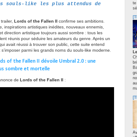
te
s souls-like les plus attendus de
sé
[T
trailer,
Lords of the Fallen II
confirme ses ambitions.
e, inspirations artistiques inédites, nouveaux ennemis,
t direction artistique toujours aussi sombre : tous les
lent réunis pour séduire les amateurs du genre. Après un
ui avait réussi à trouver son public, cette suite entend
et s’imposer parmi les grands noms du souls-like moderne.
Le
Ch
ds of the Fallen II dévoile Umbral 2.0 : une
br
Ba
us sombre et mortelle
gr
no
nnonce de
Lords of the Fallen II
:
au
m
[T
A