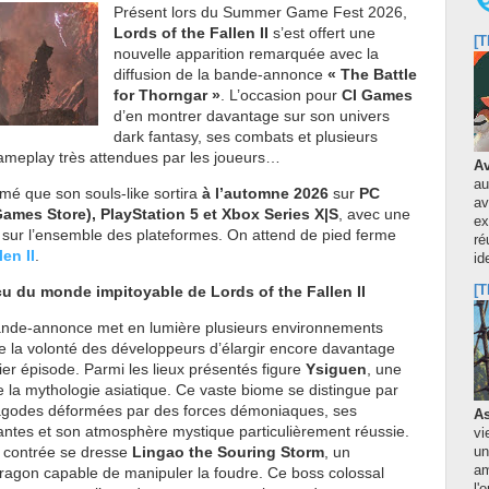
Présent lors du Summer Game Fest 2026,
Lords of the Fallen II
s’est offert une
[T
nouvelle apparition remarquée avec la
diffusion de la bande-annonce
« The Battle
for Thorngar »
. L’occasion pour
CI Games
d’en montrer davantage sur son univers
dark fantasy, ses combats et plusieurs
meplay très attendues par les joueurs…
Av
au
rmé que son souls-like sortira
à l’automne 2026
sur
PC
av
Games Store), PlayStation 5 et Xbox Series X|S
, avec une
ex
e sur l’ensemble des plateformes. On attend de pied ferme
ré
en II
.
id
u du monde impitoyable de Lords of the Fallen II
[T
ande-annonce met en lumière plusieurs environnements
me la volonté des développeurs d’élargir encore davantage
ier épisode. Parmi les lieux présentés figure
Ysiguen
, une
e la mythologie asiatique. Ce vaste biome se distingue par
godes déformées par des forces démoniaques, ses
As
antes et son atmosphère mystique particulièrement réussie.
vi
 contrée se dresse
Lingao the Souring Storm
, un
un
am
ragon capable de manipuler la foudre. Ce boss colossal