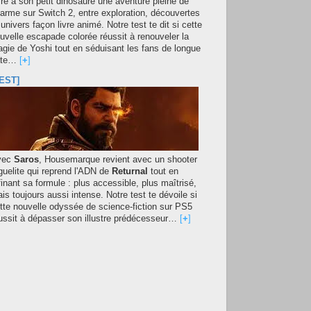
fre à son petit dinosaure une aventure pleine de
arme sur Switch 2, entre exploration, découvertes
 univers façon livre animé. Notre test te dit si cette
uvelle escapade colorée réussit à renouveler la
gie de Yoshi tout en séduisant les fans de longue
ate…
[
+
]
EST]
vec
Saros
, Housemarque revient avec un shooter
guelite qui reprend l'ADN de
Returnal
tout en
finant sa formule : plus accessible, plus maîtrisé,
is toujours aussi intense. Notre test te dévoile si
tte nouvelle odyssée de science-fiction sur PS5
ussit à dépasser son illustre prédécesseur…
[
+
]