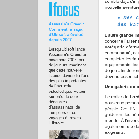
semble déjà s’im
nouvelle aventur
« Des c
des kat
Assassin's Creed :
Comment la saga
d'Ubisoft a évolué
L’autre grande in
depuis 2007
concerne l’arsena
catégorie d’arme
Lorsqu'Ubisoft lance
communauté, cette
Assassin's Creed
en
compléter les
fau
novembre 2007, peu
équipements, les
de joueurs imaginent
de jeu afin de re
que cette nouvelle
licence deviendra l'une
devenu essentiel 
des plus importantes
de l'industrie
Une galerie de 
vidéoludique. Retour
Le trailer de
Lord
sur près de deux
décennies
nouveaux personn
d'assassinats, de
périple. Ces PNJ 
Templiers et de
guideront les hér
voyages à travers
monde. À l’inver
l'Histoire…
également été dév
exigeants.