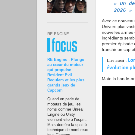
« Un de
2026 »
Avec ce nouveau 
Univers plus vast
nouvelles armes e
RE ENGINE
ingrédients semb
premier épisode q
franchir un cap 
RE Engine : Plonge
Lor
Lire aussi :
au cœur du moteur
évolution pl
qui propulse
Resident Evil
Mate la bande-a
Requiem et les plus
grands jeux de
Capcom
Quand on parle de
moteurs de jeu, les
noms comme Unreal
Engine ou Unity
viennent vite à l’esprit.
Mais derrière la qualité
technique de nombreux