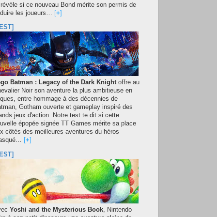
 révèle si ce nouveau Bond mérite son permis de
duire les joueurs…
[
+
]
EST]
go Batman : Legacy of the Dark Knight
offre au
evalier Noir son aventure la plus ambitieuse en
iques, entre hommage à des décennies de
tman, Gotham ouverte et gameplay inspiré des
ands jeux d'action. Notre test te dit si cette
uvelle épopée signée TT Games mérite sa place
x côtés des meilleures aventures du héros
asqué…
[
+
]
EST]
vec
Yoshi and the Mysterious Book
, Nintendo