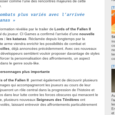
l'
poser comme l’une des rencontres majeures de cette
e.
[T
ombats plus variés avec l’arrivée
anas »
formation révélée par le trailer de
Lords of the Fallen II
l du joueur. CI Games a confirmé l’arrivée d’une
nouvelle
St
s : les katanas
. Réclamée depuis longtemps par la
su
 arme viendra enrichir les possibilités de combat et
co
cilles
, déjà annoncées précédemment. Avec ces nouveaux
no
 développeurs semblent vouloir proposer davantage de styles
te
nforcer la personnalisation des affrontements, un aspect
co
dans le genre souls-like.
[T
personnages plus importante
s of the Fallen II
permet également de découvrir plusieurs
ages qui accompagneront les joueurs au cours de leur
joueront un rôle central dans la progression de l’histoire et
os dans leur lutte contre les forces obscures qui menacent le
A
se, plusieurs nouveaux
Seigneurs des Ténèbres
ont
l'
oilés, laissant entrevoir des affrontements particulièrement
le
En
et