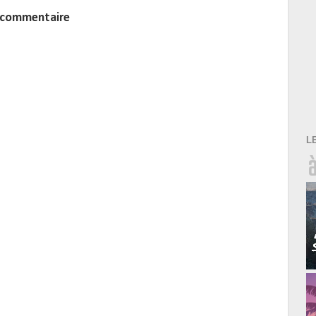
n commentaire
L