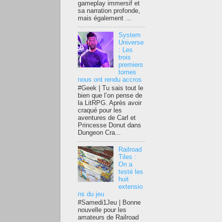
gameplay immersif et
sa narration profonde,
mais également ...
System
Universe
: Les
trois
premiers
tomes
nous ont rendu accros
#Geek | Tu sais tout le
bien que l’on pense de
la LitRPG. Après avoir
craqué pour les
aventures de Carl et
Princesse Donut dans
Dungeon Cra...
Railroad
Tiles :
On a
testé les
huit
extensio
ns du jeu
#Samedi1Jeu | Bonne
nouvelle pour les
amateurs de Railroad