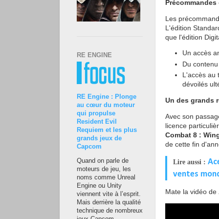
Précommandes o
Les précommandes
L'édition Standar
que l'édition Digi
Un accès ant
RE ENGINE
Du contenu 
L'accès au 
dévoilés ul
RE Engine : Plonge
Un des grands 
au cœur du moteur
qui propulse
Avec son passage 
Resident Evil
licence particul
Requiem et les plus
Combat 8 : Win
grands jeux de
de cette fin d'an
Capcom
Ace
Quand on parle de
Lire aussi :
moteurs de jeu, les
ventes mond
noms comme Unreal
Engine ou Unity
Mate la vidéo de
viennent vite à l’esprit.
Mais derrière la qualité
technique de nombreux