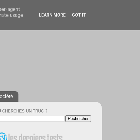
user-agent
erate usage
LEARN MORE
GOT IT
ociété
U CHERCHES UN TRUC ?