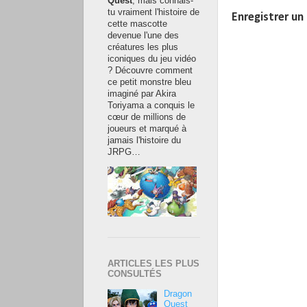
Quest
, mais connais-
tu vraiment l'histoire de
Enregistrer u
cette mascotte
devenue l'une des
créatures les plus
iconiques du jeu vidéo
? Découvre comment
ce petit monstre bleu
imaginé par Akira
Toriyama a conquis le
cœur de millions de
joueurs et marqué à
jamais l'histoire du
JRPG…
ARTICLES LES PLUS
CONSULTÉS
Dragon
Quest