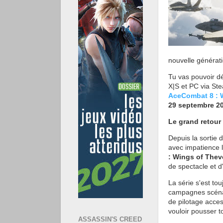
nouvelle généra
Tu vas pouvoir dé
X|S et PC via Ste
AceCombat 8 : 
29 septembre 2
Le grand retour 
Depuis la sortie 
avec impatience 
: Wings of Thev
de spectacle et d
La série s'est to
campagnes scénari
de pilotage acces
vouloir pousser t
ASSASSIN'S CREED