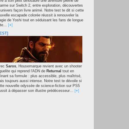
fre à son petit dinosaure une aventure pleine de
arme sur Switch 2, entre exploration, découvertes
 univers façon livre animé. Notre test te dit si cette
uvelle escapade colorée réussit à renouveler la
gie de Yoshi tout en séduisant les fans de longue
ate…
[
+
]
EST]
vec
Saros
, Housemarque revient avec un shooter
guelite qui reprend l'ADN de
Returnal
tout en
finant sa formule : plus accessible, plus maîtrisé,
is toujours aussi intense. Notre test te dévoile si
tte nouvelle odyssée de science-fiction sur PS5
ussit à dépasser son illustre prédécesseur…
[
+
]