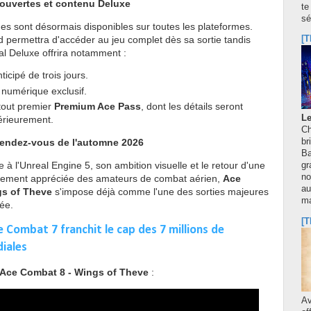
uvertes et contenu Deluxe
te
sé
 sont désormais disponibles sur toutes les plateformes.
d permettra d'accéder au jeu complet dès sa sortie tandis
[T
tal Deluxe offrira notamment :
icipé de trois jours.
numérique exclusif.
tout premier
Premium Ace Pass
, dont les détails seront
Le
térieurement.
Ch
rendez-vous de l'automne 2026
br
Ba
à l'Unreal Engine 5, son ambition visuelle et le retour d'une
gr
no
ièrement appréciée des amateurs de combat aérien,
Ace
au
gs of Theve
s'impose déjà comme l'une des sorties majeures
m
née.
[T
 Combat 7 franchit le cap des 7 millions de
iales
Ace Combat 8 - Wings of Theve
:
A