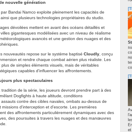
l'
 de nouvelle génération
[T
 par Bandai Namco exploite pleinement les capacités de
 ainsi que plusieurs technologies propriétaires du studio.
ages dévoilées mettent en avant des océans détaillés et
villes gigantesques modélisées avec un niveau de réalisme
s météorologiques avancés et une gestion des nuages et des
St
phériques.
su
co
s nouveautés repose sur le système baptisé
Cloudly
, conçu
no
immersion et rendre chaque combat aérien plus réaliste. Les
te
plus de simples éléments visuels, mais de véritables
co
tégiques capables d'influencer les affrontements.
[T
jours plus spectaculaires
tradition de la série, les joueurs devront prendre part à des
mêlant Dogfights à haute altitude, conditions
 assauts contre des cibles navales, ombats au-dessus de
 missions d'interception et d'escorte. Les premières
A
nt des affrontements particulièrement dynamiques avec des
l'
ves, des poursuites à travers les nuages et des manœuvres
le
ude.
En
et