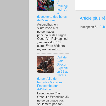
VII
Reimagi
ned : À
la
découverte des héros
Article plus r
de l’aventure
Aujourd’hui, on
Inscription à :
Publ
s’intéresse aux
personnages
principaux de Dragon
Quest VII Reimagined
, remake du RPG
culte. Entre héritiers
royaux, aventur...
L'art de
Clair
Obscur :
Expediti
on 33 au
travers
du portfolio de
Nicholas Maxson-
Francombe sur
ArtStation
Le jeu vidéo Clair
Obscur : Expedition 33
ne se distingue pas
seulement par son