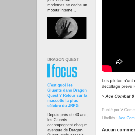
jeux Capcom
modernes se cache un
moteur interne…
DRAGON QUEST
Les pilotes n'ont
C'est quoi les
décollage prévu 
Gluants dans Dragon
Quest ? Retour sur la
>
Ace Combat 8 
mascotte la plus
célèbre du JRPG
Publié par
V-Game
Depuis près de 40 ans,
Libellés :
Ace Com
les Gluants
accompagnent chaque
Aucun commen
aventure de
Dragon