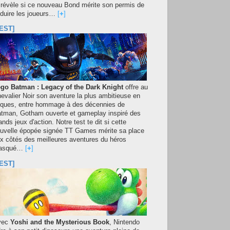
 révèle si ce nouveau Bond mérite son permis de
duire les joueurs…
[
+
]
EST]
go Batman : Legacy of the Dark Knight
offre au
evalier Noir son aventure la plus ambitieuse en
iques, entre hommage à des décennies de
tman, Gotham ouverte et gameplay inspiré des
ands jeux d'action. Notre test te dit si cette
uvelle épopée signée TT Games mérite sa place
x côtés des meilleures aventures du héros
asqué…
[
+
]
EST]
vec
Yoshi and the Mysterious Book
, Nintendo