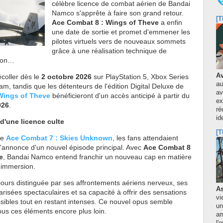
célèbre licence de combat aérien de Bandai
Namco s'apprête à faire son grand retour.
[T
Ace Combat 8 : Wings of Theve
a enfin
une date de sortie et promet d'emmener les
pilotes virtuels vers de nouveaux sommets
grâce à une réalisation technique de
tion…
Av
coller dès le
2 octobre 2026
sur PlayStation 5, Xbox Series
au
am, tandis que les détenteurs de l'édition Digital Deluxe de
av
Wings of Theve
bénéficieront d'un accès anticipé à partir du
ex
026
.
ré
id
d'une licence culte
[T
de
Ace Combat 7 : Skies Unknown
, les fans attendaient
l'annonce d'un nouvel épisode principal. Avec
Ace Combat 8
e
, Bandai Namco entend franchir un nouveau cap en matière
'immersion.
ujours distinguée par ses affrontements aériens nerveux, ses
As
sées spectaculaires et sa capacité à offrir des sensations
vi
sibles tout en restant intenses. Ce nouvel opus semble
un
ous ces éléments encore plus loin.
am