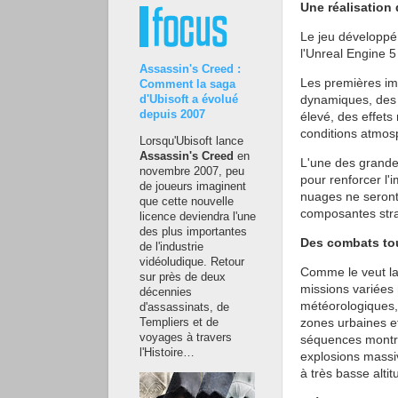
Une réalisation
Le jeu développé
l'Unreal Engine 5
Assassin's Creed :
Les premières im
Comment la saga
dynamiques, des 
d'Ubisoft a évolué
depuis 2007
élevé, des effet
conditions atmos
Lorsqu'Ubisoft lance
Assassin's Creed
en
L'une des grande
novembre 2007, peu
pour renforcer l'
de joueurs imaginent
nuages ne seront 
que cette nouvelle
composantes stra
licence deviendra l'une
des plus importantes
Des combats tou
de l'industrie
vidéoludique. Retour
Comme le veut la 
sur près de deux
missions variées 
décennies
météorologiques,
d'assassinats, de
zones urbaines et
Templiers et de
voyages à travers
séquences montre
l'Histoire…
explosions massi
à très basse altit