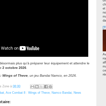
of
ch
et
no
ma
d
[T
A
ro
af
 désormais plus qu'à préparer leur équipement et attendre le
ma
le
2 octobre 2026
.
ce
ré
: Wings of Theve
, un jeu Bandai Namco, en 2026.
s Zone
à
08:00
bat
,
Ace Combat 8 : Wings of Theve
,
Namco Bandai
,
News
taire: