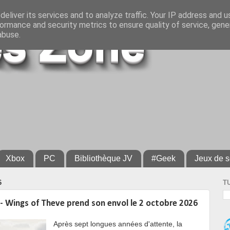
eliver its services and to analyze traffic. Your IP address and 
ormance and security metrics to ensure quality of service, gen
abuse.
Xbox
PC
Bibliothèque JV
#Geek
Jeux de s
6
T
 Wings of Theve prend son envol le 2 octobre 2026
Après sept longues années d'attente, la