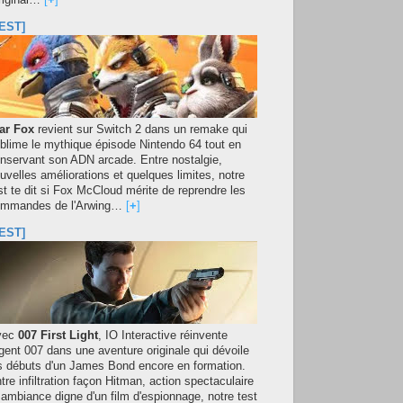
original…
[
+
]
EST]
ar Fox
revient sur Switch 2 dans un remake qui
blime le mythique épisode Nintendo 64 tout en
nservant son ADN arcade. Entre nostalgie,
uvelles améliorations et quelques limites, notre
st te dit si Fox McCloud mérite de reprendre les
mmandes de l'Arwing…
[
+
]
EST]
vec
007 First Light
, IO Interactive réinvente
agent 007 dans une aventure originale qui dévoile
s débuts d'un James Bond encore en formation.
tre infiltration façon Hitman, action spectaculaire
 ambiance digne d'un film d'espionnage, notre test