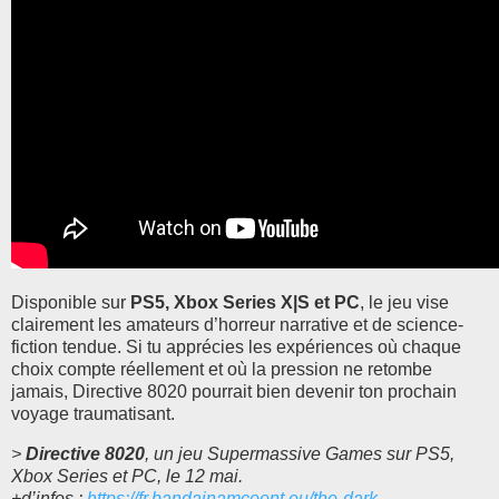
Disponible sur
PS5, Xbox Series X|S et PC
, le jeu vise
clairement les amateurs d’horreur narrative et de science-
fiction tendue. Si tu apprécies les expériences où chaque
choix compte réellement et où la pression ne retombe
jamais, Directive 8020 pourrait bien devenir ton prochain
voyage traumatisant.
>
Directive 8020
, un jeu Supermassive Games sur PS5,
Xbox Series et PC, le 12 mai.
+d’infos :
https://fr.bandainamcoent.eu/the-dark-