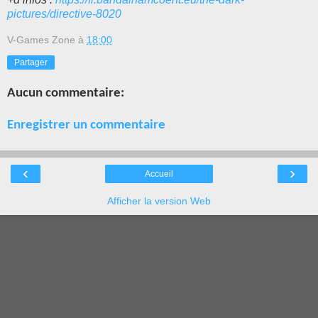
pictures/directive-8020
V-Games Zone
à
18:00
Partager
Aucun commentaire:
Enregistrer un commentaire
‹
›
Accueil
Afficher la version Web