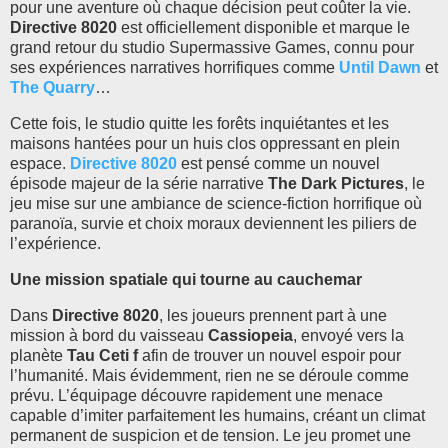
pour une aventure où chaque décision peut coûter la vie.
Directive 8020
est officiellement disponible et marque le
grand retour du studio Supermassive Games, connu pour
ses expériences narratives horrifiques comme
Until Dawn
et
The Quarry
…
Cette fois, le studio quitte les forêts inquiétantes et les
maisons hantées pour un huis clos oppressant en plein
espace.
Directive 8020
est pensé comme un nouvel
épisode majeur de la série narrative
The Dark Pictures
, le
jeu mise sur une ambiance de science-fiction horrifique où
paranoïa, survie et choix moraux deviennent les piliers de
l’expérience.
Une mission spatiale qui tourne au cauchemar
Dans
Directive 8020
, les joueurs prennent part à une
mission à bord du vaisseau
Cassiopeia
, envoyé vers la
planète
Tau Ceti f
afin de trouver un nouvel espoir pour
l’humanité. Mais évidemment, rien ne se déroule comme
prévu. L’équipage découvre rapidement une menace
capable d’imiter parfaitement les humains, créant un climat
permanent de suspicion et de tension. Le jeu promet une