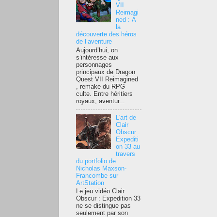
VII
Reimagi
ned : À
la
découverte des héros
de l’aventure
Aujourd’hui, on
s’intéresse aux
personnages
principaux de Dragon
Quest VII Reimagined
, remake du RPG
culte. Entre héritiers
royaux, aventur...
L'art de
Clair
Obscur :
Expediti
on 33 au
travers
du portfolio de
Nicholas Maxson-
Francombe sur
ArtStation
Le jeu vidéo Clair
Obscur : Expedition 33
ne se distingue pas
seulement par son