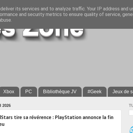
eliver its services and to analyze traffic. Your IP address and 
ormance and security metrics to ensure quality of service, gen
abuse.
Xbox
PC
Bibliothèque JV
#Geek
Jeux de s
 2026
T
lStars tire sa révérence : PlayStation annonce la fin
jeu