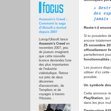
« Destr
des exp
jamais 
Assassin's Creed :
Comment la saga
Reste-t-il encor
d'Ubisoft a évolué
depuis 2007
Si tu possèdes d
Lorsqu'Ubisoft lance
encore totalemen
Assassin's Creed
en
25 novembre 20
novembre 2007, peu
officiellement fi
de joueurs imaginent
partiellement jo
que cette nouvelle
fonctionnalités 
licence deviendra l'une
des plus importantes
Les joueurs disp
de l'industrie
utiliser d’ici ce
vidéoludique. Retour
possible.
sur près de deux
décennies
Un symbole des 
d'assassinats, de
Templiers et de
Cette annonce ré
voyages à travers
PlayStation
, qu
l'Histoire…
dans les jeux mul
Destruction All