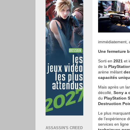
immédiatement, a
Une fermeture b
Sorti en
2021
et 
de la
PlayStatio
arène mêlant
des
capacités uniq
Mais après un la
décollé,
Sony a c
du
PlayStation 
Destruction Poi
Le plus marquant
de l’expérience d
services en lign
ASSASSIN'S CREED
techniques pers