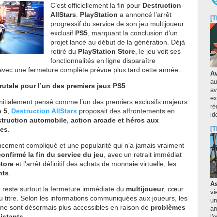
C’est officiellement la fin pour
Destruction
AllStars
.
PlayStation
a annoncé l’arrêt
[T
progressif du service de son jeu multijoueur
exclusif
PS5
, marquant la conclusion d’un
projet lancé au début de la génération. Déjà
retiré du
PlayStation Store
, le jeu voit ses
fonctionnalités en ligne disparaître
vec une fermeture complète prévue plus tard cette année…
Av
au
rutale pour l’un des premiers jeux PS5
av
ex
initialement pensé comme l’un des premiers exclusifs majeurs
ré
n 5
,
Destruction AllStars
proposait des affrontements en
id
truction automobile, action arcade et héros aux
ues
.
[T
ncement compliqué et une popularité qui n’a jamais vraiment
onfirmé la fin du service du jeu
, avec un retrait immédiat
Store
et l’arrêt définitif des achats de monnaie virtuelle, les
nts
.
As
 reste surtout la fermeture immédiate du
multijoueur
, cœur
vi
u titre. Selon les informations communiquées aux joueurs, les
un
e ne sont désormais plus accessibles en raison de
problèmes
am
istants
.