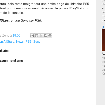
of
eurs, cela reste malgré tout une petite page de l’histoire PS5
ch
rtout pour ceux qui avaient découvert le jeu via
PlayStation
et
no
t de la console.
ma
lStars
, un jeu Sony sur PS5.
d
[T
s Zone
à
18:00
on AllStars
,
News
,
PS5
,
Sony
taire:
A
ro
n commentaire
af
ma
ce
ré