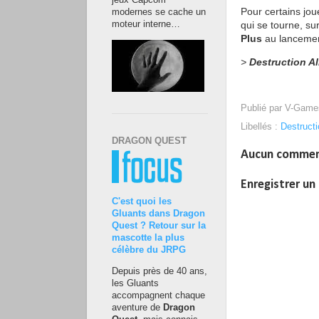
jeux Capcom
Pour certains jou
modernes se cache un
qui se tourne, su
moteur interne…
Plus
au lancemen
>
Destruction Al
Publié par
V-Game
Libellés :
Destructi
DRAGON QUEST
Aucun commen
Enregistrer u
C'est quoi les
Gluants dans Dragon
Quest ? Retour sur la
mascotte la plus
célèbre du JRPG
Depuis près de 40 ans,
les Gluants
accompagnent chaque
aventure de
Dragon