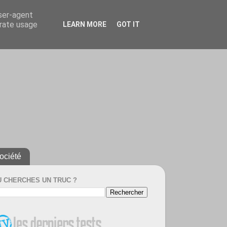
user-agent
erate usage
LEARN MORE
GOT IT
ociété
U CHERCHES UN TRUC ?