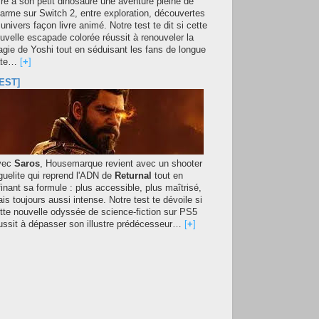
fre à son petit dinosaure une aventure pleine de
arme sur Switch 2, entre exploration, découvertes
 univers façon livre animé. Notre test te dit si cette
uvelle escapade colorée réussit à renouveler la
gie de Yoshi tout en séduisant les fans de longue
ate…
[
+
]
EST]
vec
Saros
, Housemarque revient avec un shooter
guelite qui reprend l'ADN de
Returnal
tout en
finant sa formule : plus accessible, plus maîtrisé,
is toujours aussi intense. Notre test te dévoile si
tte nouvelle odyssée de science-fiction sur PS5
ussit à dépasser son illustre prédécesseur…
[
+
]