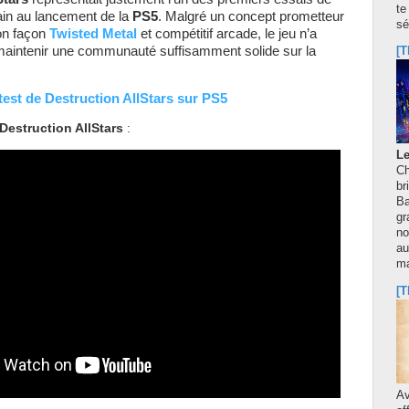
te
ain au lancement de la
PS5
. Malgré un concept prometteur
sé
on façon
Twisted Metal
et compétitif arcade, le jeu n’a
maintenir une communauté suffisamment solide sur la
[T
test de Destruction AllStars sur PS5
Destruction AllStars
:
Le
Ch
br
Ba
gr
no
au
m
[T
A