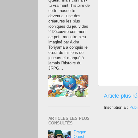
Quest
, mais connais-
tu vraiment l'histoire de
cette mascotte
devenue l'une des
créatures les plus
iconiques du jeu vidéo
? Découvre comment
ce petit monstre bleu
imaginé par Akira
Toriyama a conquis le
cœur de millions de
joueurs et marqué à
jamais l'histoire du
JRPG…
Article plus r
Inscription à :
Publ
ARTICLES LES PLUS
CONSULTÉS
Dragon
Quest