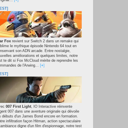
original…
[
+
]
EST]
ar Fox
revient sur Switch 2 dans un remake qui
blime le mythique épisode Nintendo 64 tout en
nservant son ADN arcade. Entre nostalgie,
uvelles améliorations et quelques limites, notre
st te dit si Fox McCloud mérite de reprendre les
mmandes de l'Arwing…
[
+
]
EST]
vec
007 First Light
, IO Interactive réinvente
agent 007 dans une aventure originale qui dévoile
s débuts d'un James Bond encore en formation.
tre infiltration façon Hitman, action spectaculaire
 ambiance digne d'un film d'espionnage, notre test