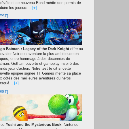
 révèle si ce nouveau Bond mérite son permis de
duire les joueurs…
[
+
]
EST]
go Batman : Legacy of the Dark Knight
offre au
evalier Noir son aventure la plus ambitieuse en
iques, entre hommage à des décennies de
tman, Gotham ouverte et gameplay inspiré des
ands jeux d'action. Notre test te dit si cette
uvelle épopée signée TT Games mérite sa place
x côtés des meilleures aventures du héros
asqué…
[
+
]
EST]
vec
Yoshi and the Mysterious Book
, Nintendo