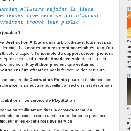
l'
[T
uction AllStars rejoint la liste
ériences live service qui n’auront
vraiment trouvé leur public »
e jouable ?
éjà
Destruction AllStars
dans ta bibliothèque, tout n’est pas
St
su
t terminé. Les
modes solo resteront accessibles jusqu’au
co
26
, date à laquelle
l’ensemble du support serveur prendra
no
n
. Après cela, seul le
mode Arcade en solo
devrait rester
te
uable, même si
PlayStation prévient que certaines
co
pourraient être affectées
par la fermeture des serveurs.
[T
osant encore de
Destruction Points
pourront également les
tte échéance, mais aucune nouvelle transaction n’est désormais
ambitions live service de PlayStation
A
sonne particulièrement dans le contexte actuel de
l'
i cherche depuis plusieurs années à renforcer sa présence
le
tijoueur et les expériences
live service
.
En
et
Stars
représentait justement l’un des premiers essais de