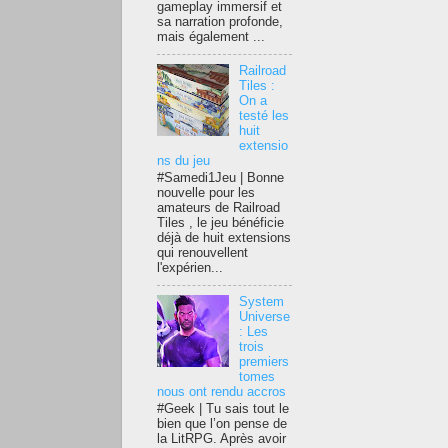
gameplay immersif et
sa narration profonde,
mais également ...
Railroad
Tiles :
On a
testé les
huit
extensio
ns du jeu
#Samedi1Jeu | Bonne
nouvelle pour les
amateurs de Railroad
Tiles , le jeu bénéficie
déjà de huit extensions
qui renouvellent
l'expérien...
System
Universe
: Les
trois
premiers
tomes
nous ont rendu accros
#Geek | Tu sais tout le
bien que l’on pense de
la LitRPG. Après avoir