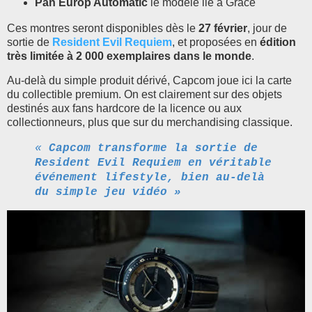
Pan Europ Automatic
le modèle lié à Grace
Ces montres seront disponibles dès le
27 février
, jour de
sortie de
Resident Evil Requiem
, et proposées en
édition
très limitée à 2 000 exemplaires dans le monde
.
Au-delà du simple produit dérivé, Capcom joue ici la carte
du collectible premium. On est clairement sur des objets
destinés aux fans hardcore de la licence ou aux
collectionneurs, plus que sur du merchandising classique.
«
Capcom transforme la sortie de
Resident Evil Requiem en véritable
événement lifestyle, bien au-delà
du simple jeu vidéo »