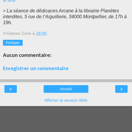
la série
> La séance de dédicaces Arcane à la librairie Planètes
interdites, 5 rue de l’Aiguillerie, 34000 Montpellier, de 17h à
19h.
V-Games Zone
à
18:00
Partager
Aucun commentaire:
Enregistrer un commentaire
‹
›
Accueil
Afficher la version Web