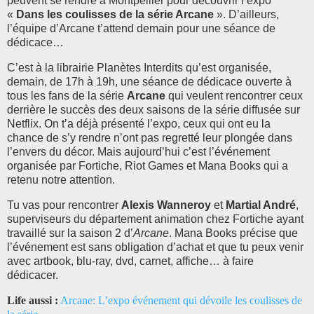
peuvent se rendre à Montpellier pour découvrir l’expo
«
Dans les coulisses de la série Arcane
». D’ailleurs,
l’équipe d’Arcane t’attend demain pour une séance de
dédicace…
C’est à la librairie Planètes Interdits qu’est organisée,
demain, de 17h à 19h, une séance de dédicace ouverte à
tous les fans de la série
Arcane
qui veulent rencontrer ceux
derrière le succès des deux saisons de la série diffusée sur
Netflix. On t’a déjà présenté l’expo, ceux qui ont eu la
chance de s’y rendre n’ont pas regretté leur plongée dans
l’envers du décor. Mais aujourd’hui c’est l’événement
organisée par Fortiche, Riot Games et Mana Books qui a
retenu notre attention.
Tu vas pour rencontrer
Alexis Wanneroy
et
Martial André
,
superviseurs du département animation chez Fortiche ayant
travaillé sur la saison 2 d’
Arcane
. Mana Books précise que
l’événement est sans obligation d’achat et que tu peux venir
avec artbook, blu-ray, dvd, carnet, affiche… à faire
dédicacer.
Life aussi :
Arcane: L’expo événement qui dévoile les coulisses de