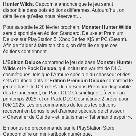
Hunter Wilds
, Capcom a annoncé que le jeu serait
disponible dans trois éditions différentes. Aujourd’hui, on
détaille ce qu’elles nous réservent…
Pour sa sortie le 28 février prochain,
Monster Hunter Wilds
sera disponible en édition Standard, Deluxe et Premium
Deluxe sur PlayStation 5, Xbox Series X|S et PC (Steam).
Afin de t’aider à faire ton choix, on détaille ce que ces
éditions contiennent.
L'Edition Deluxe
comprend le jeu de base
Monster Hunter
Wilds
et le
Pack Deluxe
, qui inclut une variété de DLC
cosmétiques, tels que l'Armure spéciale du chasseur et des
sets d'autocollants.
L'Edition Premium Deluxe
comprend le
jeu de base, le Deluxe Pack, un Bonus Premium disponible
dès le lancement, un Pack DLC Cosmétique 1 à venir au
printemps 2025, et un Pack DLC Cosmétique 2 prévu pour
l'été 2025. Les précommandes de toutes les éditions
recevront en bonus le set d'armure spéciale de chasseur :
« Chevalier de Guilde » et le talisman « Talisman d’espoir ».
En bonus de précommande sur le PlayStation Store,
Capcom offre un mini-artbook numérique.