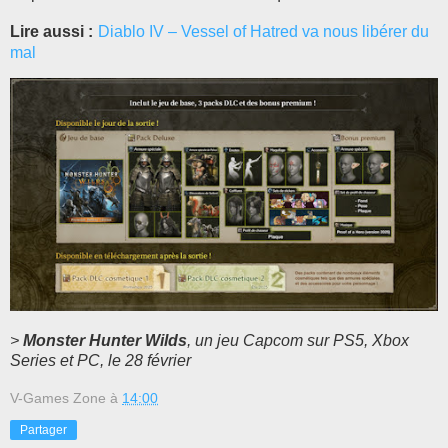
Lire aussi :
Diablo IV – Vessel of Hatred va nous libérer du
mal
>
Monster Hunter Wilds
, un jeu Capcom sur PS5, Xbox
Series et PC, le 28 février
V-Games Zone
à
14:00
Partager