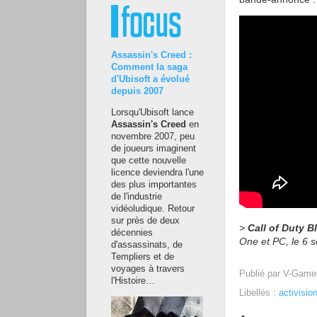
Assassin's Creed :
Comment la saga
d'Ubisoft a évolué
depuis 2007
Lorsqu'Ubisoft lance
Assassin's Creed
en
novembre 2007, peu
de joueurs imaginent
que cette nouvelle
licence deviendra l'une
des plus importantes
de l'industrie
vidéoludique. Retour
sur près de deux
>
Call of Duty B
décennies
One et PC, le 6 
d'assassinats, de
Templiers et de
voyages à travers
Publié par
V-Game
l'Histoire…
Libellés :
activisio