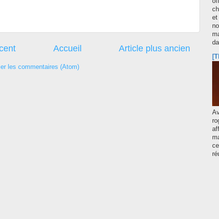
of
ch
et
no
ma
d
écent
Accueil
Article plus ancien
[T
ier les commentaires (Atom)
A
ro
af
ma
ce
ré