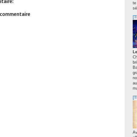
taire:
te
sé
n commentaire
[T
Le
Ch
br
Ba
gr
no
au
m
[T
A