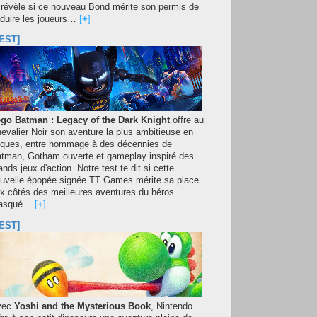
 révèle si ce nouveau Bond mérite son permis de
duire les joueurs…
[
+
]
EST]
go Batman : Legacy of the Dark Knight
offre au
evalier Noir son aventure la plus ambitieuse en
iques, entre hommage à des décennies de
tman, Gotham ouverte et gameplay inspiré des
ands jeux d'action. Notre test te dit si cette
uvelle épopée signée TT Games mérite sa place
x côtés des meilleures aventures du héros
asqué…
[
+
]
EST]
vec
Yoshi and the Mysterious Book
, Nintendo