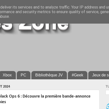
eliver its services and to analyze traffic. Your IP address and 
ormance and security metrics to ensure quality of service, gen
abuse.
Xbox
PC
Bibliothèque JV
#Geek
Jeux de s
T 2024
T
 Black Ops 6 : Découvre la première bande-annonce
ies