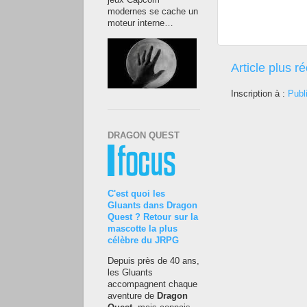
jeux Capcom
modernes se cache un
moteur interne…
Article plus r
Inscription à :
Publ
DRAGON QUEST
C'est quoi les
Gluants dans Dragon
Quest ? Retour sur la
mascotte la plus
célèbre du JRPG
Depuis près de 40 ans,
les Gluants
accompagnent chaque
aventure de
Dragon