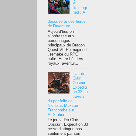
VII
Reimagi
ned : À
la
découverte des héros
de l’aventure
Aujourd’hui, on
s’intéresse aux
personnages
principaux de Dragon
Quest VII Reimagined
, remake du RPG
culte. Entre héritiers
royaux, aventur...
L'art de
Clair
Obscur :
Expediti
on 33 au
travers
du portfolio de
Nicholas Maxson-
Francombe sur
ArtStation
Le jeu vidéo Clair
Obscur : Expedition 33
ne se distingue pas
seulement par son