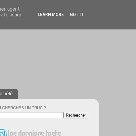
user-agent
erate usage
LEARN MORE
GOT IT
ociété
U CHERCHES UN TRUC ?