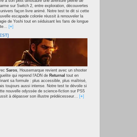
fre à son petit dinosaure une aventure pleine de
arme sur Switch 2, entre exploration, découvertes
 univers façon livre animé. Notre test te dit si cette
uvelle escapade colorée réussit à renouveler la
gie de Yoshi tout en séduisant les fans de longue
ate…
[
+
]
EST]
vec
Saros
, Housemarque revient avec un shooter
guelite qui reprend l'ADN de
Returnal
tout en
finant sa formule : plus accessible, plus maîtrisé,
is toujours aussi intense. Notre test te dévoile si
tte nouvelle odyssée de science-fiction sur PS5
ussit à dépasser son illustre prédécesseur…
[
+
]