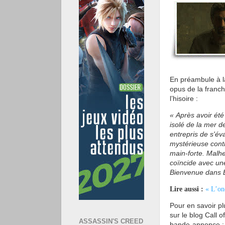
En préambule à 
opus de la franch
l’hisoire :
« Après avoir ét
isolé de la mer 
entrepris de s'é
mystérieuse cont
main-forte. Malhe
coïncide avec un
Bienvenue dans 
Lire aussi :
« L’on
Pour en savoir p
sur le blog Call o
ASSASSIN'S CREED
bande-annonce :