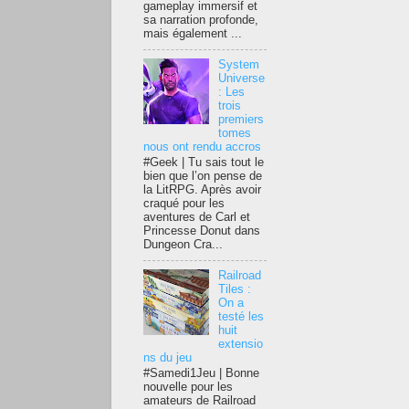
gameplay immersif et
sa narration profonde,
mais également ...
System
Universe
: Les
trois
premiers
tomes
nous ont rendu accros
#Geek | Tu sais tout le
bien que l’on pense de
la LitRPG. Après avoir
craqué pour les
aventures de Carl et
Princesse Donut dans
Dungeon Cra...
Railroad
Tiles :
On a
testé les
huit
extensio
ns du jeu
#Samedi1Jeu | Bonne
nouvelle pour les
amateurs de Railroad