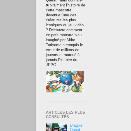
Quest
, mais connais-
tu vraiment l'histoire de
cette mascotte
devenue l'une des
créatures les plus
iconiques du jeu vidéo
? Découvre comment
ce petit monstre bleu
imaginé par Akira
Toriyama a conquis le
cœur de millions de
joueurs et marqué à
jamais l'histoire du
JRPG…
ARTICLES LES PLUS
CONSULTÉS
Dragon
Quest