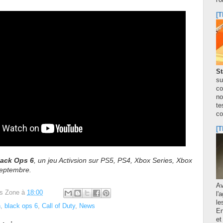
l'
[T
St
su
co
no
te
co
[T
lack Ops 6
, un jeu Activsion sur PS5, PS4, Xbox Series, Xbox
septembre.
A
s Zone
à
18:00
l'
le
n
,
black ops 6
,
Call of Duty
,
News
En
et