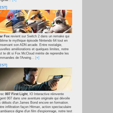
original…
[
+
]
EST]
ar Fox
revient sur Switch 2 dans un remake qui
blime le mythique épisode Nintendo 64 tout en
nservant son ADN arcade. Entre nostalgie,
uvelles améliorations et quelques limites, notre
st te dit si Fox McCloud mérite de reprendre les
mmandes de l'Arwing…
[
+
]
EST]
vec
007 First Light
, IO Interactive réinvente
agent 007 dans une aventure originale qui dévoile
s débuts d'un James Bond encore en formation.
tre infiltration façon Hitman, action spectaculaire
 ambiance digne d'un film d'espionnage, notre test