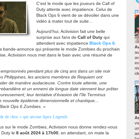
C’est le mode que les joueurs de Call of
Duty attente avec impatience. Celui de
[T
Black Ops 6 vient de se dévoiler dans une
vidéo à mater tout de suite…
Aujourd’hui, Activision fait une belle
surprise aux fans de
Call of Duty
qui
attendent avec impatience
Black Ops 6
.
Av
la bande-annonce qui présente le mode Zombies du prochain
au
ise, Activision nous met dans le bain avec une résumé de
av
ex
ré
é emprisonnés pendant plus de cinq ans dans un site noir
id
des Philippines, les anciens membres de Requiem ont
vader de manière audacieuse. Contre toute attente, une
[T
rebandière et un ennemi de longue date viennent leur prêter
ureusement, leur tentative d'évasion de l'île Terminus
e nouvelle épidémie dimensionnelle et chaotique…
Black Ops 6 Zombies. »
de de choc » qui secoue Apex Legends
As
vi
lus sur le mode Zombies, Activision nous donne rendez-vous
un
f Duty le
8 août 2024 à 17h00
, en attendant, on mate la
am