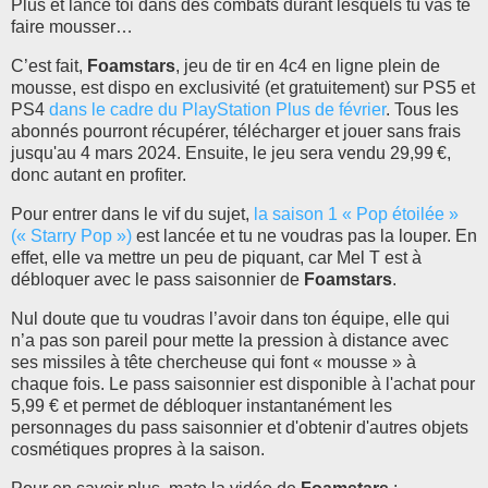
Plus et lance toi dans des combats durant lesquels tu vas te
faire mousser…
C’est fait,
Foamstars
, jeu de tir en 4c4 en ligne plein de
mousse, est dispo en exclusivité (et gratuitement) sur PS5 et
PS4
dans le cadre du PlayStation Plus de février
. Tous les
abonnés pourront récupérer, télécharger et jouer sans frais
jusqu'au 4 mars 2024. Ensuite, le jeu sera vendu 29,99 €,
donc autant en profiter.
Pour entrer dans le vif du sujet,
la saison 1 « Pop étoilée »
(« Starry Pop »)
est lancée et tu ne voudras pas la louper. En
effet, elle va mettre un peu de piquant, car Mel T est à
débloquer avec le pass saisonnier de
Foamstars
.
Nul doute que tu voudras l’avoir dans ton équipe, elle qui
n’a pas son pareil pour mette la pression à distance avec
ses missiles à tête chercheuse qui font « mousse » à
chaque fois. Le pass saisonnier est disponible à l'achat pour
5,99 € et permet de débloquer instantanément les
personnages du pass saisonnier et d'obtenir d'autres objets
cosmétiques propres à la saison.