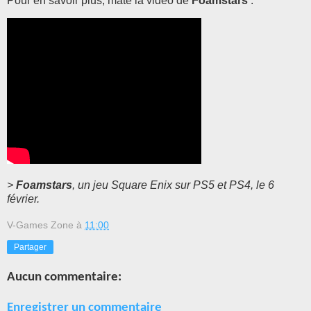
Pour en savoir plus, mate la vidéo de
Foamstars
:
>
Foamstars
, un jeu Square Enix sur PS5 et PS4, le 6
février.
V-Games Zone
à
11:00
Partager
Aucun commentaire:
Enregistrer un commentaire