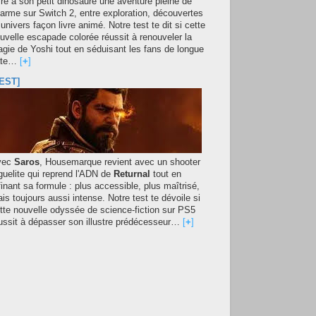
fre à son petit dinosaure une aventure pleine de
arme sur Switch 2, entre exploration, découvertes
 univers façon livre animé. Notre test te dit si cette
uvelle escapade colorée réussit à renouveler la
gie de Yoshi tout en séduisant les fans de longue
ate…
[
+
]
EST]
vec
Saros
, Housemarque revient avec un shooter
guelite qui reprend l'ADN de
Returnal
tout en
finant sa formule : plus accessible, plus maîtrisé,
is toujours aussi intense. Notre test te dévoile si
tte nouvelle odyssée de science-fiction sur PS5
ussit à dépasser son illustre prédécesseur…
[
+
]