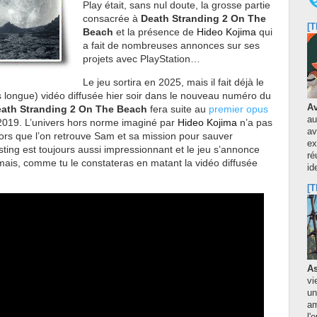
Play était, sans nul doute, la grosse partie
consacrée à
Death Stranding 2 On The
[T
Beach
et la présence de
Hideo Kojima
qui
a fait de nombreuses annonces sur ses
projets avec PlayStation…
Le jeu sortira en 2025, mais il fait déjà le
s longue) vidéo diffusée hier soir dans le nouveau numéro du
Av
ath Stranding 2 On The Beach
fera suite au
premier opus
au
n 2019. L’univers hors norme imaginé par
Hideo Kojima
n’a pas
av
 alors que l’on retrouve Sam et sa mission pour sauver
ex
sting est toujours aussi impressionnant et le jeu s’annonce
ré
mais, comme tu le constateras en matant la vidéo diffusée
id
[T
As
vi
un
am