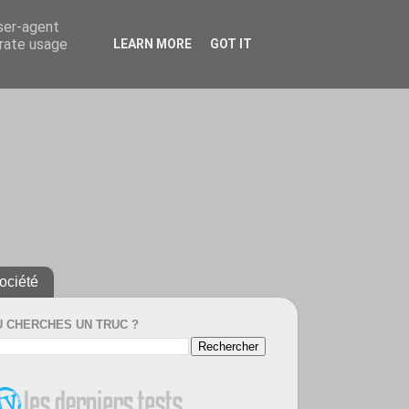
user-agent
erate usage
LEARN MORE
GOT IT
ociété
U CHERCHES UN TRUC ?