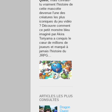
Quest
, mais connais-
tu vraiment l'histoire de
cette mascotte
devenue l'une des
créatures les plus
iconiques du jeu vidéo
? Découvre comment
ce petit monstre bleu
imaginé par Akira
Toriyama a conquis le
cœur de millions de
joueurs et marqué à
jamais l'histoire du
JRPG…
ARTICLES LES PLUS
CONSULTÉS
Dragon
Quest