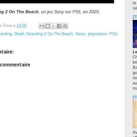
te
sé
ng 2 On The Beach
, un jeu Sony sur PS5, en 2025.
[T
s Zone
à
13:00
randing
,
Death Stranding 2 On The Beach
,
News
,
playstation
,
PS5
,
taire:
Le
Ch
br
n commentaire
Ba
gr
no
au
m
[T
A