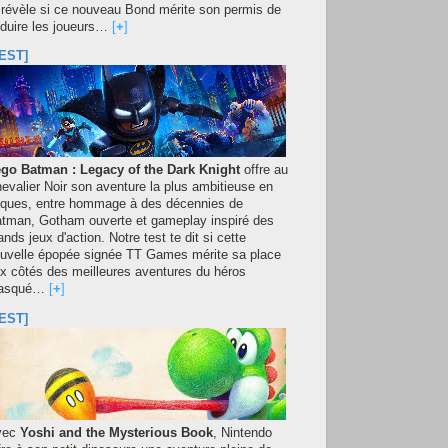
 révèle si ce nouveau Bond mérite son permis de
duire les joueurs…
[
+
]
EST]
go Batman : Legacy of the Dark Knight
offre au
evalier Noir son aventure la plus ambitieuse en
iques, entre hommage à des décennies de
tman, Gotham ouverte et gameplay inspiré des
ands jeux d'action. Notre test te dit si cette
uvelle épopée signée TT Games mérite sa place
x côtés des meilleures aventures du héros
asqué…
[
+
]
EST]
vec
Yoshi and the Mysterious Book
, Nintendo