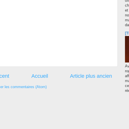
of
ch
et
no
ma
d
[T
A
ro
écent
Accueil
Article plus ancien
af
ma
ce
ier les commentaires (Atom)
ré