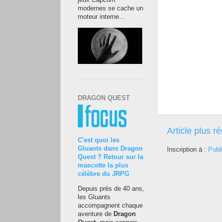
jeux Capcom
modernes se cache un
moteur interne…
DRAGON QUEST
Article plus r
C'est quoi les
Gluants dans Dragon
Inscription à :
Publ
Quest ? Retour sur la
mascotte la plus
célèbre du JRPG
Depuis près de 40 ans,
les Gluants
accompagnent chaque
aventure de
Dragon