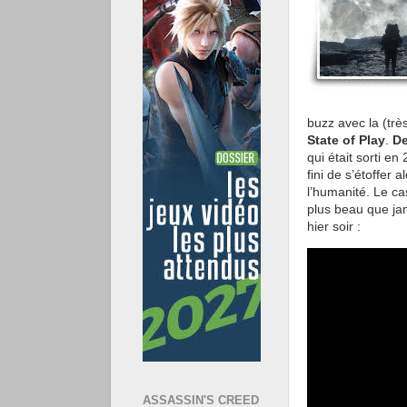
buzz avec la (trè
State of Play
.
De
qui était sorti e
fini de s’étoffer
l’humanité. Le ca
plus beau que ja
hier soir :
ASSASSIN'S CREED