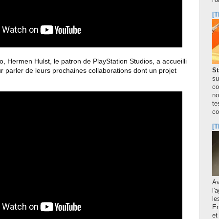
l'
[T
éo, Hermen Hulst, le patron de PlayStation Studios, a accueilli
 parler de leurs prochaines collaborations dont un projet
St
su
co
no
te
co
[T
A
l'
le
En
et