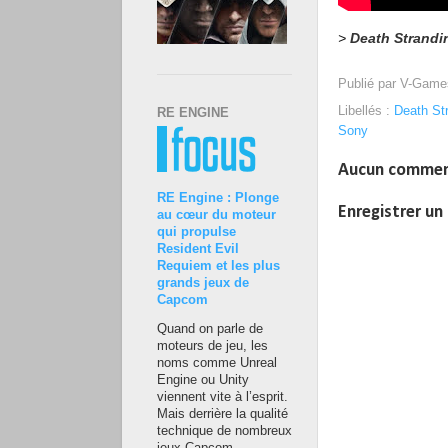
>
Death Strandi
Publié par
V-Game
Libellés :
Death St
RE ENGINE
Sony
Aucun commen
RE Engine : Plonge
Enregistrer u
au cœur du moteur
qui propulse
Resident Evil
Requiem et les plus
grands jeux de
Capcom
Quand on parle de
moteurs de jeu, les
noms comme Unreal
Engine ou Unity
viennent vite à l’esprit.
Mais derrière la qualité
technique de nombreux