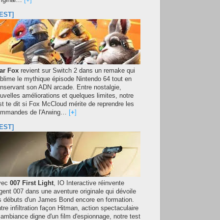
original…
[
+
]
EST]
ar Fox
revient sur Switch 2 dans un remake qui
blime le mythique épisode Nintendo 64 tout en
nservant son ADN arcade. Entre nostalgie,
uvelles améliorations et quelques limites, notre
st te dit si Fox McCloud mérite de reprendre les
mmandes de l'Arwing…
[
+
]
EST]
vec
007 First Light
, IO Interactive réinvente
agent 007 dans une aventure originale qui dévoile
s débuts d'un James Bond encore en formation.
tre infiltration façon Hitman, action spectaculaire
 ambiance digne d'un film d'espionnage, notre test