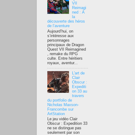
VII
Reimagi
ned : À
la
découverte des héros
de l’aventure
Aujourd’hui, on
s’intéresse aux
personnages
principaux de Dragon
Quest VII Reimagined
, remake du RPG
culte. Entre héritiers
royaux, aventur...
L'art de
Clair
Obscur :
Expediti
on 33 au
travers
du portfolio de
Nicholas Maxson-
Francombe sur
ArtStation
Le jeu vidéo Clair
Obscur : Expedition 33
ne se distingue pas
seulement par son