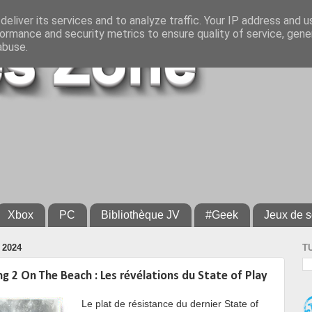
eliver its services and to analyze traffic. Your IP address and 
ormance and security metrics to ensure quality of service, gen
abuse.
Xbox
PC
Bibliothèque JV
#Geek
Jeux de s
 2024
T
g 2 On The Beach : Les révélations du State of Play
Le plat de résistance du dernier State of