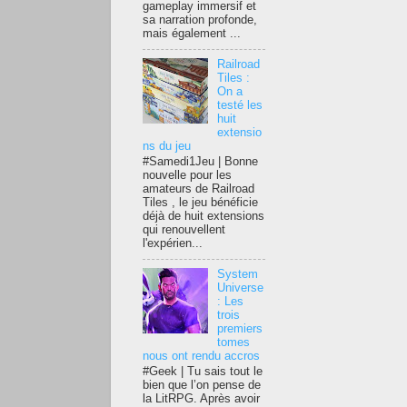
gameplay immersif et
sa narration profonde,
mais également ...
Railroad
Tiles :
On a
testé les
huit
extensio
ns du jeu
#Samedi1Jeu | Bonne
nouvelle pour les
amateurs de Railroad
Tiles , le jeu bénéficie
déjà de huit extensions
qui renouvellent
l'expérien...
System
Universe
: Les
trois
premiers
tomes
nous ont rendu accros
#Geek | Tu sais tout le
bien que l’on pense de
la LitRPG. Après avoir