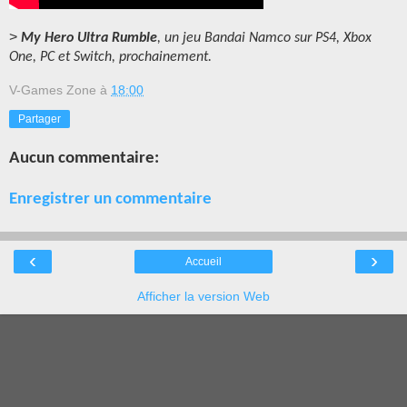
>
My Hero Ultra Rumble
, un jeu Bandai Namco sur PS4, Xbox
One, PC et Switch, prochainement.
V-Games Zone
à
18:00
Partager
Aucun commentaire:
Enregistrer un commentaire
‹
›
Accueil
Afficher la version Web