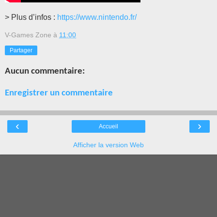
> Plus d’infos :
https://www.nintendo.fr/
V-Games Zone
à
11:00
Partager
Aucun commentaire:
Enregistrer un commentaire
‹
›
Accueil
Afficher la version Web