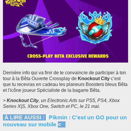
Dernière info qui va finir de te convaincre de participer à ton
tour à la Bêta Ouverte Crossplay de
Knockout City
c’est
que tu recevras en cadeau les planeurs Boosters bleus Bêta
et l'icône joueur Spécialiste de la bagarre Bêta.
>
Knockout City
, un Electronic Arts sur PS5, PS4, Xbox
Series X|S, Xbox One, Switch et PC, le 21 mai.
À LIRE AUSSI :
Pikmin : C’est un GO pour un
nouveau sur mobile
<
.