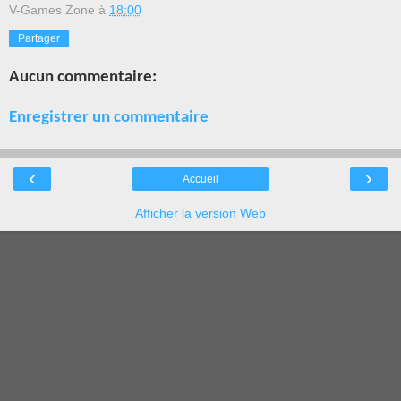
V-Games Zone
à
18:00
Partager
Aucun commentaire:
Enregistrer un commentaire
‹
›
Accueil
Afficher la version Web