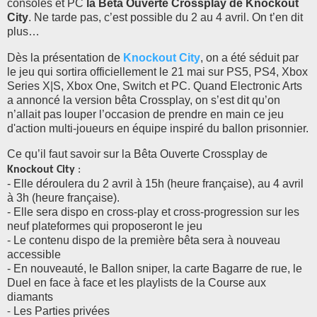
consoles et PC
la Bêta Ouverte Crossplay de Knockout
City
. Ne tarde pas, c’est possible du 2 au 4 avril. On t’en dit
plus…
Dès la présentation de
Knockout City
, on a été séduit par
le jeu qui sortira officiellement le 21 mai sur PS5, PS4, Xbox
Series X|S, Xbox One, Switch et PC. Quand Electronic Arts
a annoncé la version bêta Crossplay, on s’est dit qu’on
n’allait pas louper l’occasion de prendre en main ce jeu
d'action multi-joueurs en équipe inspiré du ballon prisonnier.
Ce qu’il faut savoir sur la
Bêta Ouverte Crossplay
de
Knockout City
:
- Elle déroulera du 2 avril à 15h (heure française), au 4 avril
à 3h (heure française).
- Elle sera dispo en cross-play et cross-progression sur les
neuf plateformes qui proposeront le jeu
- Le contenu dispo de la première bêta sera à nouveau
accessible
- En nouveauté, le Ballon sniper, la carte Bagarre de rue, le
Duel en face à face et les playlists de la Course aux
diamants
Les Parties privées
-