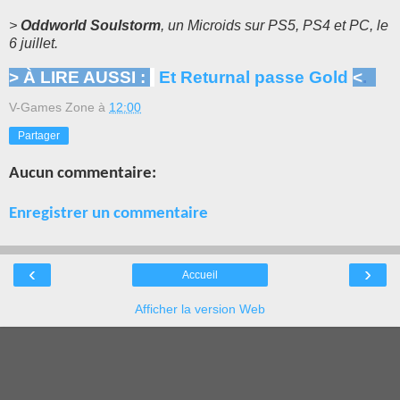
>
Oddworld Soulstorm
, un Microids sur PS5, PS4 et PC, le
6 juillet.
> À LIRE AUSSI :
Et Returnal passe Gold
<
.
V-Games Zone
à
12:00
Partager
Aucun commentaire:
Enregistrer un commentaire
‹
›
Accueil
Afficher la version Web