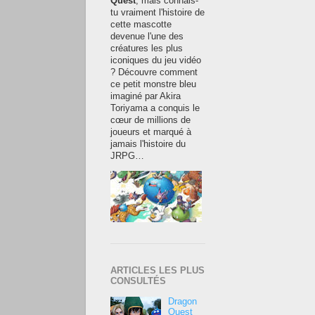
Quest
, mais connais-
tu vraiment l'histoire de
cette mascotte
devenue l'une des
créatures les plus
iconiques du jeu vidéo
? Découvre comment
ce petit monstre bleu
imaginé par Akira
Toriyama a conquis le
cœur de millions de
joueurs et marqué à
jamais l'histoire du
JRPG…
ARTICLES LES PLUS
CONSULTÉS
Dragon
Quest