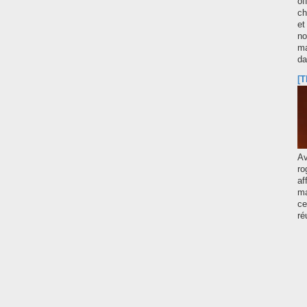
of
ch
et
no
ma
d
[T
A
ro
af
ma
ce
ré