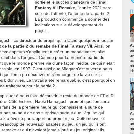
sortie et le succès planétaire de
Final
Fantasy VII Remake
, l’année 2021 sera
[T
celle de l’attente, l’attente de la partie 2.
La production commence à donner des
indications sur le développement du
projet…
uchi, co-directeur du projet, qui a lâché quelques infos sur
Av
t de
la partie 2 du remake de Final Fantasy VII
. Ainsi, on
au
développeurs s’appliquent à créer un monde vaste, plus
av
l était dans l’original. Comme pour la première partie du
ex
nt que le monde prenne vie d’une façon inédite, ce qui n’était
ré
ossible, en 1997. C’est ainsi que Midgar s’est ouvert à nous
id
 que l’on a pu découvrir et s’immerger de la vie sur le
[T
es bidonvilles. Le travail a été remarquable, c’est pourquoi on
e traitement pour la partie 2.
appliquer à nous faire découvrir le reste du monde de FFVIIR
re. Côté histoire, Naoki Hamaguchi promet que l’on sera
 fans de la première heure qui connaissent la suite de
est pas au bout de nos surprises surtout que l’équipe qui
As
ie 2 a évolué par rapport au premier jeu. Cette nouvelle
vi
beaucoup de nouveaux adaptes au jeu, un jeu qu’ils ont
un
am
remake et qui n’avaient jamais joué au jeu original : ils