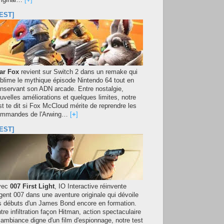
original…
[
+
]
EST]
ar Fox
revient sur Switch 2 dans un remake qui
blime le mythique épisode Nintendo 64 tout en
nservant son ADN arcade. Entre nostalgie,
uvelles améliorations et quelques limites, notre
st te dit si Fox McCloud mérite de reprendre les
mmandes de l'Arwing…
[
+
]
EST]
vec
007 First Light
, IO Interactive réinvente
agent 007 dans une aventure originale qui dévoile
s débuts d'un James Bond encore en formation.
tre infiltration façon Hitman, action spectaculaire
 ambiance digne d'un film d'espionnage, notre test