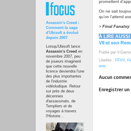
promettent d’appo
On ne sait toujou
qu’on l’attend av
Assassin's Creed :
>
Final Fanatsy 
Comment la saga
d'Ubisoft a évolué
À LIRE AUSSI
depuis 2007
VII et son Re
Lorsqu'Ubisoft lance
Assassin's Creed
en
Publié par
V-Game
novembre 2007, peu
Libellés :
FFVII
,
Fi
de joueurs imaginent
enix
que cette nouvelle
licence deviendra l'une
des plus importantes
Aucun commen
de l'industrie
vidéoludique. Retour
Enregistrer u
sur près de deux
décennies
d'assassinats, de
Templiers et de
voyages à travers
l'Histoire…