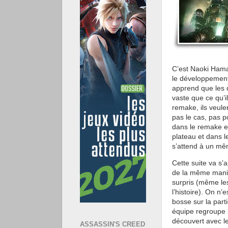
C’est Naoki Hamag
le développemen
apprend que les 
vaste que ce qu’i
remake, ils veule
pas le cas, pas p
dans le remake et
plateau et dans l
s’attend à un mêm
Cette suite va s’
de la même maniè
surpris (même les
l’histoire). On n’
bosse sur la part
équipe regroupe 
découvert avec le 
ASSASSIN'S CREED