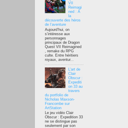
VII
Reimagi
ned : À
la
découverte des héros
de l’aventure
Aujourd’hui, on
s’intéresse aux
personnages
principaux de Dragon
Quest VII Reimagined
, remake du RPG
culte. Entre héritiers
royaux, aventur...
L'art de
Clair
Obscur :
Expediti
on 33 au
travers
du portfolio de
Nicholas Maxson-
Francombe sur
ArtStation
Le jeu vidéo Clair
Obscur : Expedition 33
ne se distingue pas
seulement par son