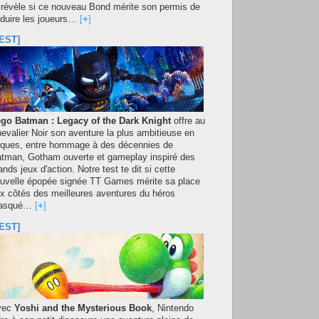
 révèle si ce nouveau Bond mérite son permis de
duire les joueurs…
[
+
]
EST]
go Batman : Legacy of the Dark Knight
offre au
evalier Noir son aventure la plus ambitieuse en
iques, entre hommage à des décennies de
tman, Gotham ouverte et gameplay inspiré des
ands jeux d'action. Notre test te dit si cette
uvelle épopée signée TT Games mérite sa place
x côtés des meilleures aventures du héros
asqué…
[
+
]
EST]
vec
Yoshi and the Mysterious Book
, Nintendo