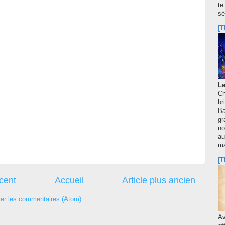
te
sé
[T
Le
Ch
br
Ba
gr
no
au
m
[T
écent
Accueil
Article plus ancien
ier les commentaires (Atom)
A