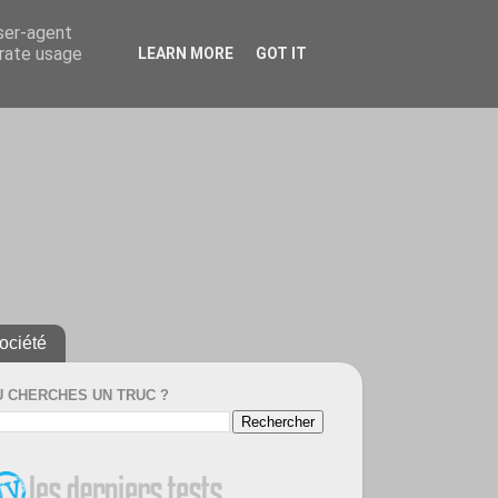
user-agent
erate usage
LEARN MORE
GOT IT
ociété
U CHERCHES UN TRUC ?