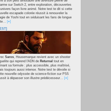
fre à son petit dinosaure une aventure pleine de
arme sur Switch 2, entre exploration, découvertes
 univers façon livre animé. Notre test te dit si cette
uvelle escapade colorée réussit à renouveler la
gie de Yoshi tout en séduisant les fans de longue
ate…
[
+
]
EST]
vec
Saros
, Housemarque revient avec un shooter
guelite qui reprend l'ADN de
Returnal
tout en
finant sa formule : plus accessible, plus maîtrisé,
is toujours aussi intense. Notre test te dévoile si
tte nouvelle odyssée de science-fiction sur PS5
ussit à dépasser son illustre prédécesseur…
[
+
]