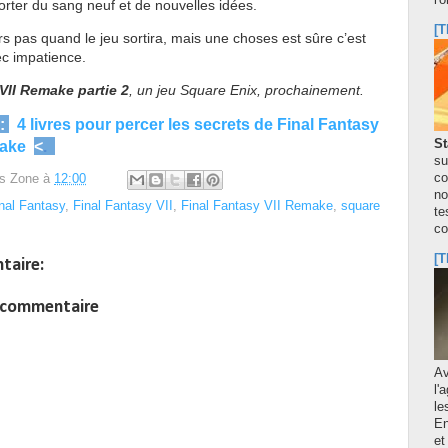
l'
rter du sang neuf et de nouvelles idées.
[T
rs pas quand le jeu sortira, mais une choses est sûre c’est
ec impatience.
VII Remake partie 2
, un jeu Square Enix, prochainement.
 :
4 livres pour percer les secrets de Final Fantasy
St
make
<
.
su
co
s Zone
à
12:00
no
nal Fantasy
,
Final Fantasy VII
,
Final Fantasy VII Remake
,
square
te
co
[T
taire:
n commentaire
A
l'
le
En
et