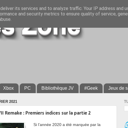
eliver its services and to analyze traffic. Your IP address and 
ormance and security metrics to ensure quality of service, gen
abuse.
Xbox
PC
Bibliothèque JV
#Geek
Jeux de s
RIER 2021
T
II Remake : Premiers indices sur la partie 2
Si l’année 2020 a été marquée par la