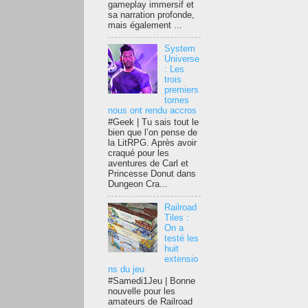
gameplay immersif et
sa narration profonde,
mais également ...
System
Universe
: Les
trois
premiers
tomes
nous ont rendu accros
#Geek | Tu sais tout le
bien que l’on pense de
la LitRPG. Après avoir
craqué pour les
aventures de Carl et
Princesse Donut dans
Dungeon Cra...
Railroad
Tiles :
On a
testé les
huit
extensio
ns du jeu
#Samedi1Jeu | Bonne
nouvelle pour les
amateurs de Railroad