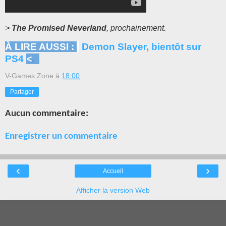
>
The Promised Neverland
, prochainement.
À LIRE AUSSI :
Demon Slayer, bientôt sur
PS4
<
.
V-Games Zone
à
18:00
Partager
Aucun commentaire:
Enregistrer un commentaire
‹
›
Accueil
Afficher la version Web