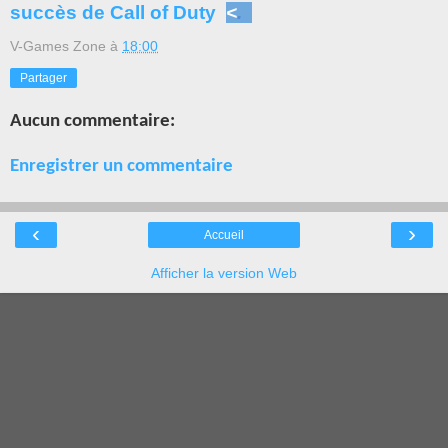
succès de Call of Duty
<
.
V-Games Zone
à
18:00
Partager
Aucun commentaire:
Enregistrer un commentaire
‹
›
Accueil
Afficher la version Web