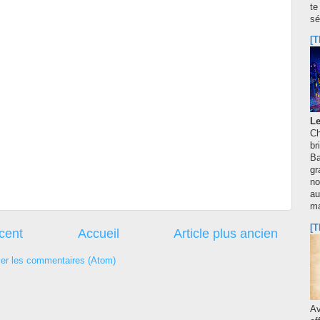
te
sé
[T
Le
Ch
br
Ba
gr
no
au
m
[T
écent
Accueil
Article plus ancien
ier les commentaires (Atom)
A