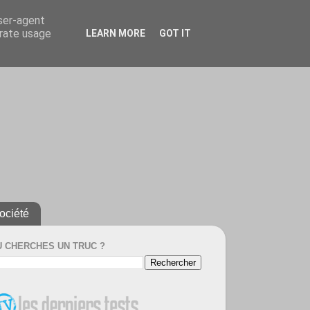
user-agent
erate usage
LEARN MORE
GOT IT
ociété
U CHERCHES UN TRUC ?