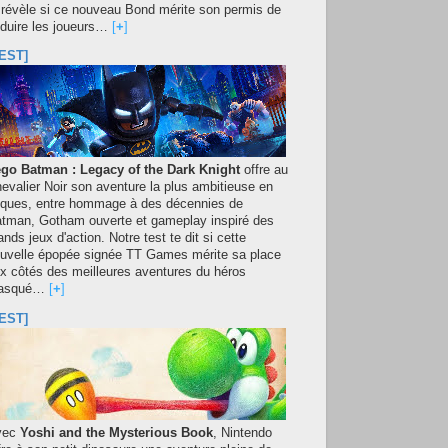
 révèle si ce nouveau Bond mérite son permis de
duire les joueurs…
[
+
]
EST]
go Batman : Legacy of the Dark Knight
offre au
evalier Noir son aventure la plus ambitieuse en
iques, entre hommage à des décennies de
tman, Gotham ouverte et gameplay inspiré des
ands jeux d'action. Notre test te dit si cette
uvelle épopée signée TT Games mérite sa place
x côtés des meilleures aventures du héros
asqué…
[
+
]
EST]
vec
Yoshi and the Mysterious Book
, Nintendo