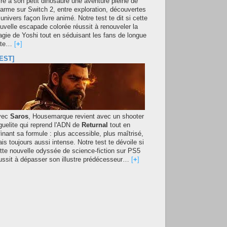
fre à son petit dinosaure une aventure pleine de
arme sur Switch 2, entre exploration, découvertes
 univers façon livre animé. Notre test te dit si cette
uvelle escapade colorée réussit à renouveler la
gie de Yoshi tout en séduisant les fans de longue
ate…
[
+
]
EST]
vec
Saros
, Housemarque revient avec un shooter
guelite qui reprend l'ADN de
Returnal
tout en
finant sa formule : plus accessible, plus maîtrisé,
is toujours aussi intense. Notre test te dévoile si
tte nouvelle odyssée de science-fiction sur PS5
ussit à dépasser son illustre prédécesseur…
[
+
]