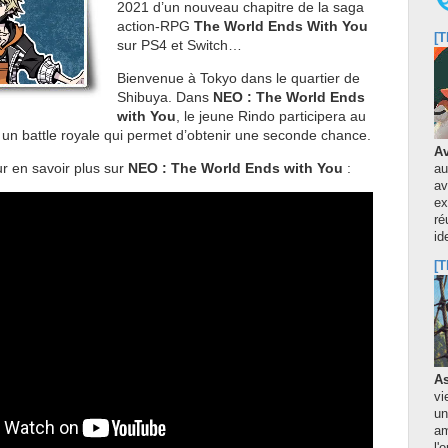
2021 d’un nouveau chapitre de la saga
action-RPG
The World Ends With You
[T
sur PS4 et Switch…
Bienvenue à Tokyo dans le quartier de
Shibuya. Dans
NEO : The World Ends
with You
, le jeune Rindo participera au
 un battle royale qui permet d’obtenir une seconde chance.
Av
r en savoir plus sur
NEO : The World Ends with You
:
au
av
ex
ré
id
[T
As
vi
un
am