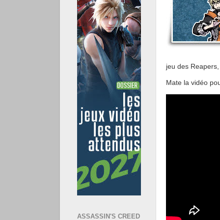
jeu des Reapers,
Mate la vidéo pou
ASSASSIN'S CREED