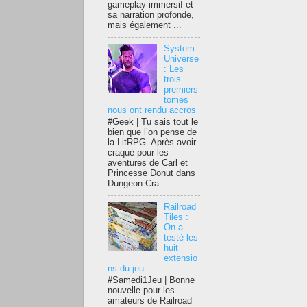
gameplay immersif et
sa narration profonde,
mais également ...
System
Universe
: Les
trois
premiers
tomes
nous ont rendu accros
#Geek | Tu sais tout le
bien que l’on pense de
la LitRPG. Après avoir
craqué pour les
aventures de Carl et
Princesse Donut dans
Dungeon Cra...
Railroad
Tiles :
On a
testé les
huit
extensio
ns du jeu
#Samedi1Jeu | Bonne
nouvelle pour les
amateurs de Railroad